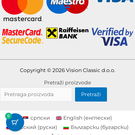
Copyright © 2026 Vision Classic d.o.o.
Pretraži proizvode
Pretraži
0
српски
English
(
енглески
)
Русский
(
руски
)
Български
(
бугарски
)