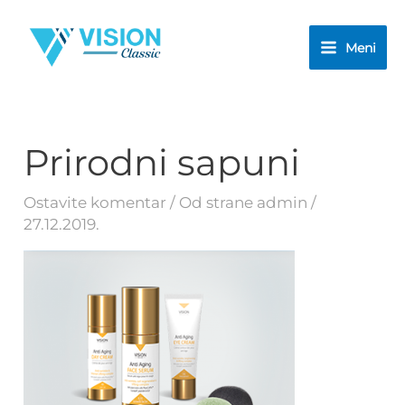
Pređi
na
Meni
sadržaj
Prirodni sapuni
Ostavite komentar
/ Od strane
admin
/
27.12.2019.