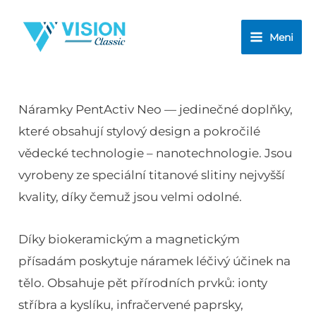
Přeskočit
na
Meni
obsah
Náramky PentActiv Neo — jedinečné doplňky,
které obsahují stylový design a pokročilé
vědecké technologie – nanotechnologie. Jsou
vyrobeny ze speciální titanové slitiny nejvyšší
kvality, díky čemuž jsou velmi odolné.
Díky biokeramickým a magnetickým
přísadám poskytuje náramek léčivý účinek na
tělo. Obsahuje pět přírodních prvků: ionty
stříbra a kyslíku, infračervené paprsky,