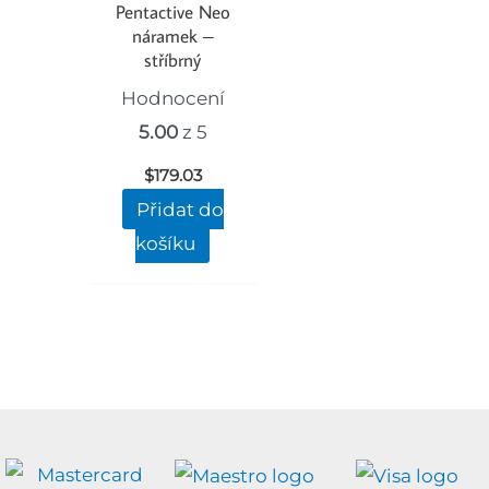
Pentactive Neo
náramek –
stříbrný
Hodnocení
5.00
z 5
$
179.03
Přidat do
košíku