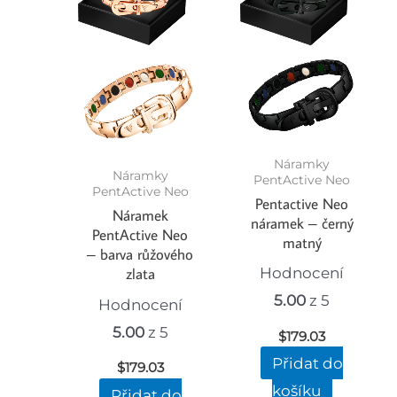
Náramky
Náramky
PentActive Neo
PentActive Neo
Pentactive Neo
Náramek
náramek – černý
PentActive Neo
matný
– barva růžového
Hodnocení
zlata
5.00
z 5
Hodnocení
5.00
z 5
$
179.03
Přidat do
$
179.03
košíku
Přidat do