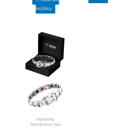
košíku
Náramky
PentActive Neo