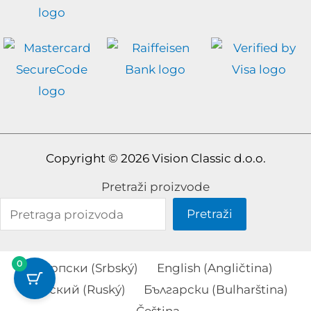
Copyright © 2026 Vision Classic d.o.o.
Pretraži proizvode
Pretraži
0
српски
(
Srbský
)
English
(
Angličtina
)
Русский
(
Ruský
)
Български
(
Bulharština
)