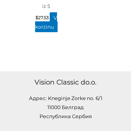
iz 5
V
$
27.53
korzinu
Vision Classic do.o.
Адрес: Kneginje Zorke no. 6/1
11000 Белград
Республика Сербия