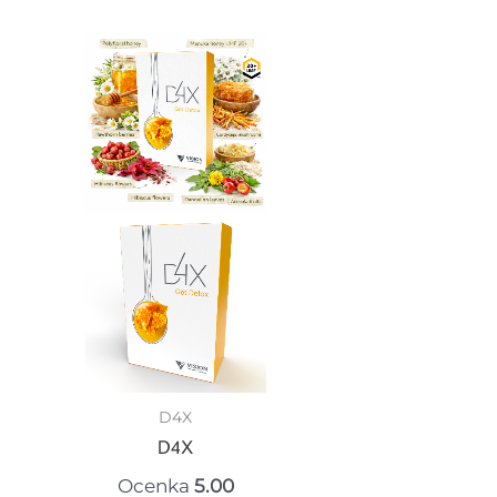
D4X
D4X
Ocenka
5.00