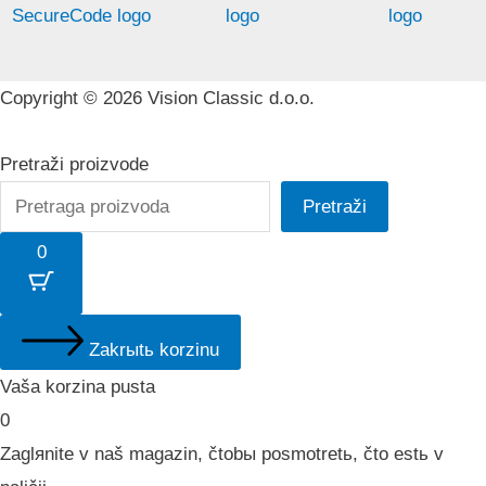
Copyright © 2026 Vision Classic d.o.o.
Pretraži proizvode
Pretraži
0
Zakrыtь korzinu
Vaša korzina pusta
0
Zaglяnite v naš magazin, čtobы posmotretь, čto estь v