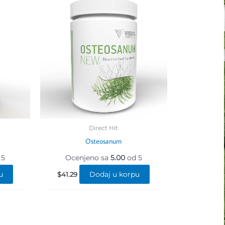
Direct Hit
Osteosanum
 5
Ocenjeno sa
5.00
od 5
u
Dodaj u korpu
$
41.29