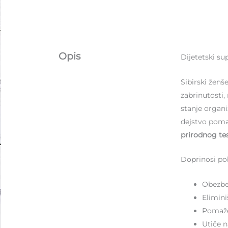
Opis
Dijetetski s
Sibirski žen­š
zabrinutosti,
stanje organi
dejstvo pom
prirodnog te
Doprinosi pob
Obezbe
Elimin
Pomaže
Utiče n