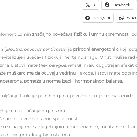
X
Facebook
Telegram
What
uplement Lamin
značajno povećava fizičku i umnu spremnost
, iz
en (
Eleutherococcus senticosus
) je
prirodni energotonik
, koji po
 revitalizuje i uvećava fizičku i mentalnu snagu. On stimuliše r
zma. Listovi mate (
Ilex paraguariensis
) imaju dugotrajan efekat o
aže
muškarcima da očuvaju vedrinu
. Takođe, listovi mate doprin
stosterona, pomaže u normalizaciji hormonalnog balansa
.
oljšanju funkcije polnih organa, povećava broj spermatozoida i n
đuje efekat jačanja organizma
iše umor i uvećava radnu sposobnost
 u situacijama sa dugotrajnim emocionalnim, mentalnim i fizi
a sintezu prirodnog testosterona