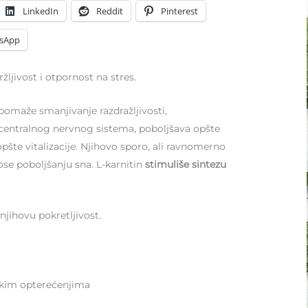
LinkedIn
Reddit
Pinterest
sApp
držljivost i otpornost na stres.
tpomaže smanjivanje razdražljivosti,
ad centralnog nervnog sistema, poboljšava opšte
pšte vitalizacije. Njihovo sporo, ali ravnomerno
ose poboljšanju sna. L­-karnitin
stimuliše sintezu
jihovu pokretljivost.
čkim opterećenjima