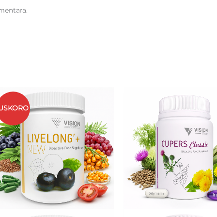
mentara.
USKORO