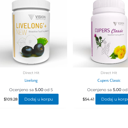
Direct Hit
Direct Hit
Livelong
Cupers Classic
Ocenjeno sa
5.00
od 5
Ocenjeno sa
5.00
od
Dodaj u korpu
Dodaj u korp
$
109.28
$
54.41