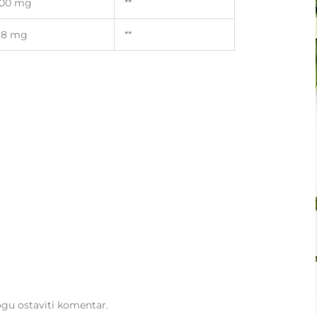
100 mg
**
38 mg
**
1
mogu ostaviti komentar.