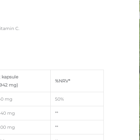
vitamin C.
2 kapsule
%NRV*
(942 mg)
40 mg
50%
340 mg
**
200 mg
**