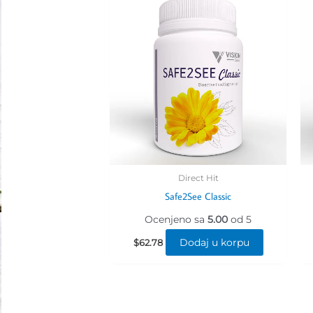
Direct Hit
Safe2See Classic
Ocenjeno sa
5.00
od 5
Dodaj u korpu
$
62.78