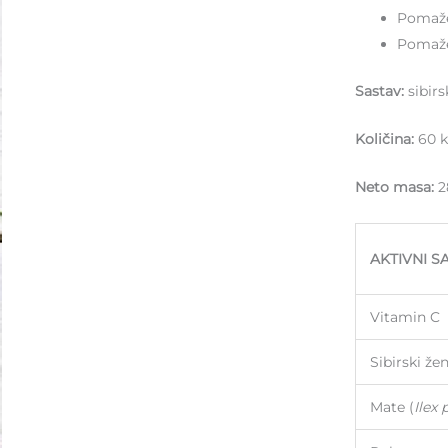
Pomaže
Pomaže
Sastav:
sibirs
Količina:
60 k
Neto masa:
2
AKTIVNI S
Vitamin C
Sibirski že
Mate (
Ilex