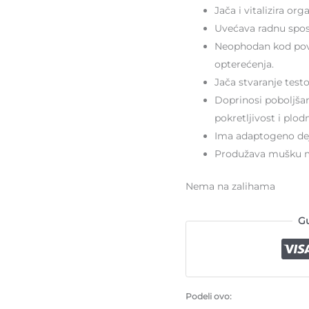
Jača i vitalizira org
Uvećava radnu spos
Neophodan kod pov
opterećenja.
Jača stvaranje test
Doprinosi poboljšan
pokretljivost i plo
Ima adaptogeno dej
Produžava mušku ml
Nema na zalihama
Gu
Podeli ovo: