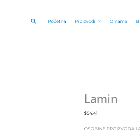
Pretraga
Početna
Proizvodi
O nama
B
Lamin
$
54.41
OSOBINE PROIZVODA LA