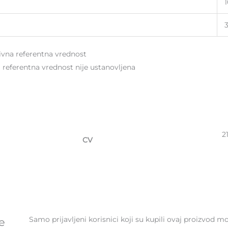
ivna referentna vrednost
na referentna vrednost nije ustanovljena
2
CV
Samo prijavljeni korisnici koji su kupili ovaj proizvod 
e