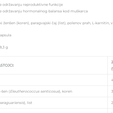
 održavanju reproduktivne funkcije
 održavanju hormonalnog balansa kod muškarca
ki žen­šen (koren), paragvajski čaj (list), polenov prah, L­-karnitin, 
apsula
8,3 g
ASTOJCI:
n-šen (
Eleutherococcus senticosus
), koren
 paraguariensis
), list