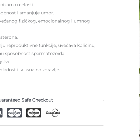
anizam u celosti.
obnost i smanjuje umor.
ećanog fizičkog, emocionalnog i umnog
osterona.
ju reproduktivne funkcije, uvećava količinu,
dnu sposobnost spermatozoida.
stvo.
adost i seksualno zdravlje.
aranteed Safe Checkout