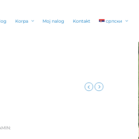
log
Korpa
Moj nalog
Kontakt
српски
MIN: