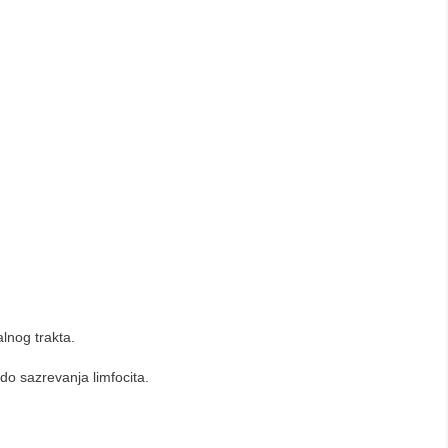
alnog trakta.
 do sazrevanja limfocita.