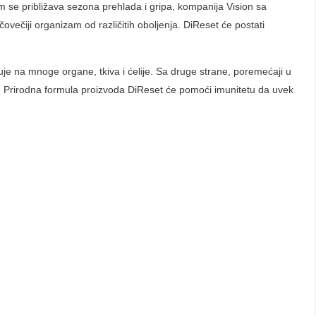
m se približava sezona prehlada i gripa, kompanija Vision sa
ovečiji organizam od različitih oboljenja. DiReset će postati
je na mnoge organe, tkiva i ćelije. Sa druge strane, poremećaji u
ja. Prirodna formula proizvoda DiReset će pomoći imunitetu da uvek