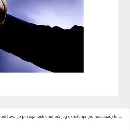
cilj održavanje postojanosti unutrašnjeg okruženja (homeostaze) tela.