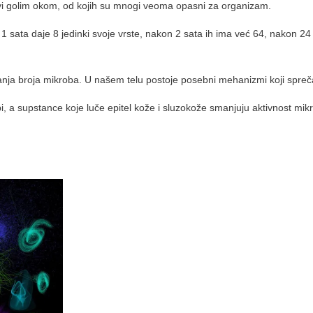
ivi golim okom, od kojih su mnogi veoma opasni za organizam.
 1 sata daje 8 jedinki svoje vrste, nakon 2 sata ih ima već 64, nakon 
ćanja broja mikroba. U našem telu postoje posebni mehanizmi koji spreča
bi, a supstance koje luče epitel kože i sluzokože smanjuju aktivnost mik