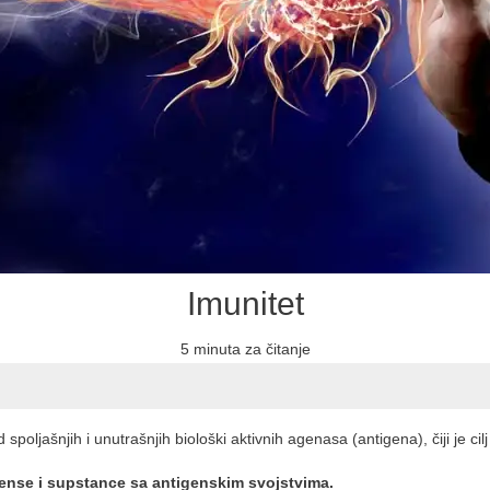
Imunitet
5 minuta za čitanje
d spoljašnjih i unutrašnjih biološki aktivnih agenasa (antigena), čiji je 
gense i supstance sa antigenskim svojstvima.