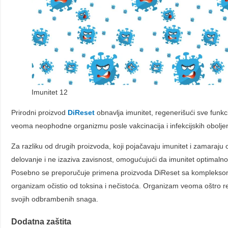
Imunitet 12
Prirodni proizvod
DiReset
obnavlja imunitet, regenerišući sve funkc
veoma neophodne organizmu posle vakcinacija i infekcijskih obolj
Za razliku od drugih proizvoda, koji pojačavaju imunitet i zamaraju
delovanje i ne izaziva zavisnost, omogućujući da imunitet optimalno
Posebno se preporučuje primena proizvoda DiReset sa kompleksom 
organizam očistio od toksina i nečistoća. Organizam veoma oštro re
svojih odbrambenih snaga.
Dodatna zaštita