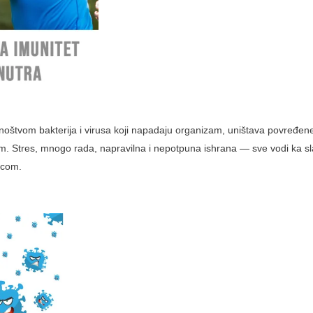
tvom bakterija i virusa koji napadaju organizam, uništava povređene i 
. Stres, mnogo rada, napravilna i nepotpuna ishrana — sve vodi ka slab
icom.