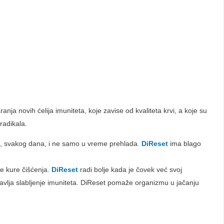
ja novih ćelija imuniteta, koje zavise od kvaliteta krvi, a koje su
radikala.
i, svakog dana, i ne samo u vreme prehlada.
DiReset
ima blago
sle kure čišćenja.
DiReset
radi bolje kada je čovek već svoj
javlja slabljenje imuniteta. DiReset pomaže organizmu u jačanju