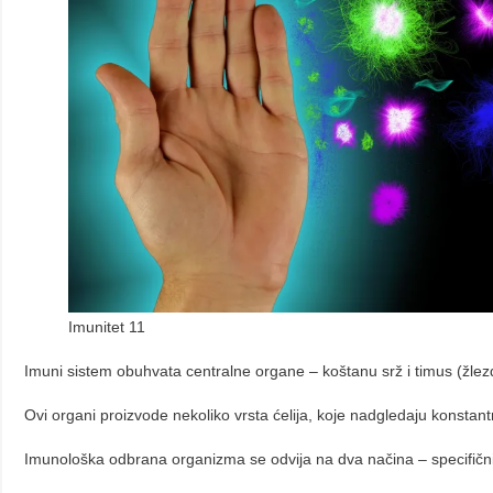
Imunitet 11
Imuni sistem obuhvata centralne organe – koštanu srž i timus (žlezda)
Ovi organi proizvode nekoliko vrsta ćelija, koje nadgledaju konstant
Imunološka odbrana organizma se odvija na dva načina – specifičn