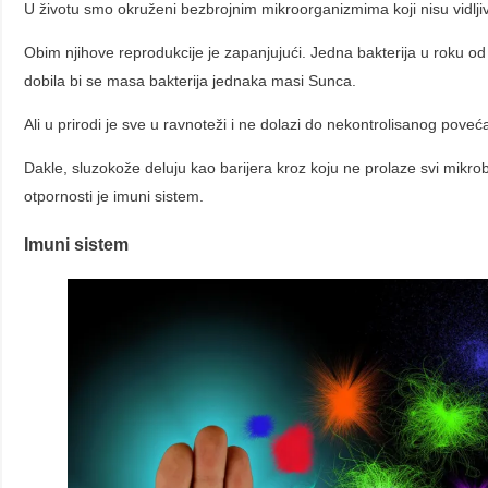
U životu smo okruženi bezbrojnim mikroorganizmima koji nisu vidlj
Obim njihove reprodukcije je zapanjujući. Jedna bakterija u roku od
dobila bi se masa bakterija jednaka masi Sunca.
Ali u prirodi je sve u ravnoteži i ne dolazi do nekontrolisanog pove
Dakle, sluzokože deluju kao barijera kroz koju ne prolaze svi mikro
otpornosti je imuni sistem.
Imuni sistem