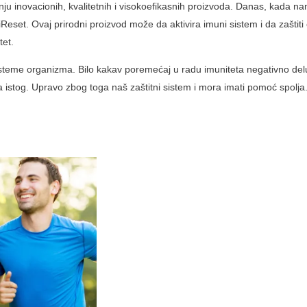
ju inovacionih, kvalitetnih i visokoefikasnih proizvoda. Danas, kada na
set. Ovaj prirodni proizvod može da aktivira imuni sistem i da zaštiti č
tet.
isteme organizma. Bilo kakav poremećaj u radu imuniteta negativno delu
ja istog. Upravo zbog toga naš zaštitni sistem i mora imati pomoć spol