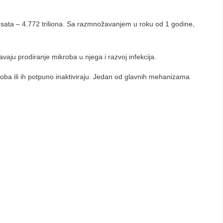
24 sata – 4.772 triliona. Sa razmnožavanjem u roku od 1 godine,
vaju prodiranje mikroba u njega i razvoj infekcija.
roba ili ih potpuno inaktiviraju. Jedan od glavnih mehanizama