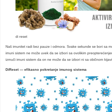
di reset
Naš imunitet radi bez pauze i odmora. Svake sekunde se bori sa mnoš
imuni sistem ne može uvek da se izbori sa ovolikim preopterećenjem
izmuči imuni sistem da on ne može da se izbori ni sa običnom kijav
DiReset — efikasno pokretanje imunog sistema