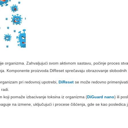
ije organizma. Zahvaljujući svom aktivnom sastavu, počinje proces stvaran
enja. Komponente proizvoda DiReset sprečavaju obrazovanje slobodnih 
 organizam pri redovnoj upotrebi,
DiReset
se može redovno primenjivat
 radi.
koji pomaže izbacivanje toksina iz organizma (
DiGuard nano
) ili po
aguje na izmene, uključujući i procese čišćenja, gde se kao posledica 