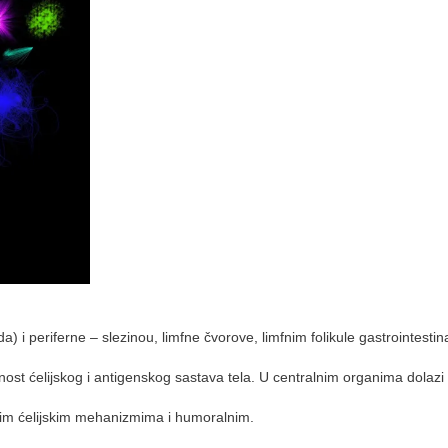
 i periferne – slezinou, limfne čvorove, limfnim folikule gastrointestin
nost ćelijskog i antigenskog sastava tela. U centralnim organima dolazi
im ćelijskim mehanizmima i humoralnim. ⠀