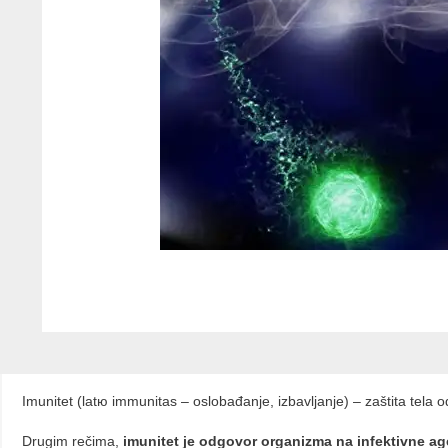
Imunitet (latю immunitas – oslobađanje, izbavljanje) – zaštita tela o
Drugim rečima,
imunitet je odgovor organizma na infektivne a