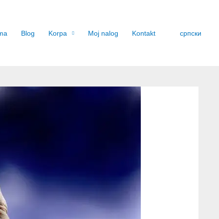
ma
Blog
Korpa
Moj nalog
Kontakt
српски