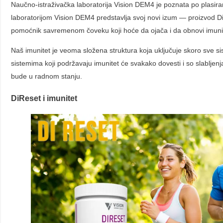
Naučno-istraživačka laboratorija Vision DEM4 je poznata po plasiran
laboratorijom Vision DEM4 predstavlja svoj novi izum — proizvod DiRe
pomoćnik savremenom čoveku koji hoće da ojača i da obnovi imuni
Naš imunitet je veoma složena struktura koja uključuje skoro sve s
sistemima koji podržavaju imunitet će svakako dovesti i so slabljen
bude u radnom stanju.
DiReset i imunitet