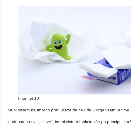
Imunitet 10
Imuni sistem neumorno prati uljeza da ne uđe u organizam, a time 
U odnosu na sve „uljeze“, imuni sistem funkcioniše po principu „traži 