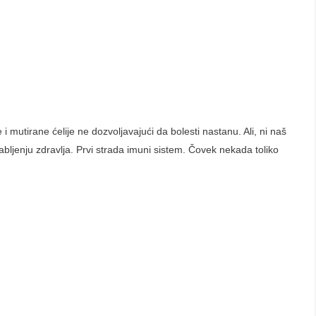
mutirane ćelije ne dozvoljavajući da bolesti nastanu. Ali, ni naš
ljenju zdravlja. Prvi strada imuni sistem. Čovek nekada toliko