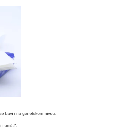
se bavi i na genetskom nivou.
i uništi“.