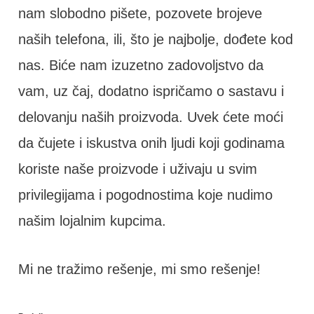
nam slobodno pišete, pozovete brojeve
naših telefona, ili, što je najbolje, dođete kod
nas. Biće nam izuzetno zadovoljstvo da
vam, uz čaj, dodatno ispričamo o sastavu i
delovanju naših proizvoda. Uvek ćete moći
da čujete i iskustva onih ljudi koji godinama
koriste naše proizvode i uživaju u svim
privilegijama i pogodnostima koje nudimo
našim lojalnim kupcima.
Mi ne tražimo rešenje, mi smo rešenje!