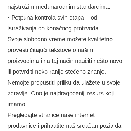
najstrožim međunarodnim standardima.
• Potpuna kontrola svih etapa – od
istraživanja do konačnog proizvoda.
Svoje slobodno vreme možete kvalitetno
provesti čitajući tekstove o našim
proizvodima i na taj način naučiti nešto novo
ili potvrditi neko ranije stečeno znanje.
Nemojte propustiti priliku da ulažete u svoje
zdravlje. Ono je najdragoceniji resurs koji
imamo.
Pregledajte stranice naše internet
prodavnice i prihvatite naš srdačan poziv da