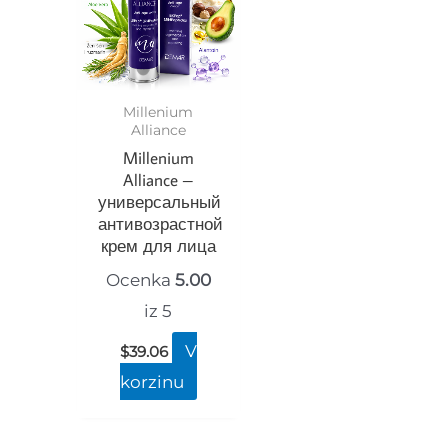
Millenium
Alliance
Millenium
Alliance –
универсальный
антивозрастной
крем для лица
Ocenka
5.00
iz 5
V
$
39.06
korzinu