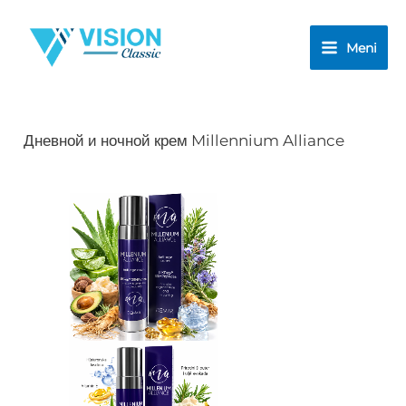
Pereйti
k
Meni
soderžimomu
Дневной и ночной крем Millennium Alliance