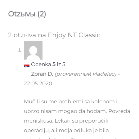
Otzыvы (2)
2 otzыva na
Enjoy NT Classic
Ocenka
5
iz 5
Zoran D.
(proverennый vladelec)
–
22.05.2020
Mučili su me problemi sa kolenom i
ubrzo nisam mogao da hodam. Povreda
meniskusa. Lekari su preporučili
operaciju, ali moja odluka je bila