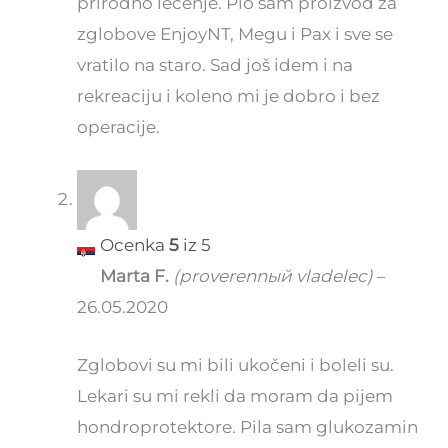
prirodno lečenje. Pio sam proizvod za
zglobove EnjoyNT, Megu i Pax i sve se
vratilo na staro. Sad još idem i na
rekreaciju i koleno mi je dobro i bez
operacije.
Ocenka
5
iz 5
Marta F.
(proverennый vladelec)
–
26.05.2020
Zglobovi su mi bili ukočeni i boleli su.
Lekari su mi rekli da moram da pijem
hondroprotektore. Pila sam glukozamin