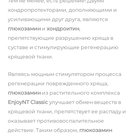
Тем не менее, есть решение! Двумя
хондропротекторами, дополняющими и
усиливающими друг друга, являются
глюкозамин
и
хондроитин
,
препятствующие разрушению хряща в
суставе и стимулирующие регенерацию
хрящевой ткани.
Являясь мощным стимулятором процесса
регенерации поврежденного хряща,
глюкозамин
из растительного комплекса
EnjoyNT Classic
улучшает обмен веществ в
хрящевой ткани, препятствует ее распаду и
оказывает противовоспалительное
действие. Таким образом,
глюкозамин