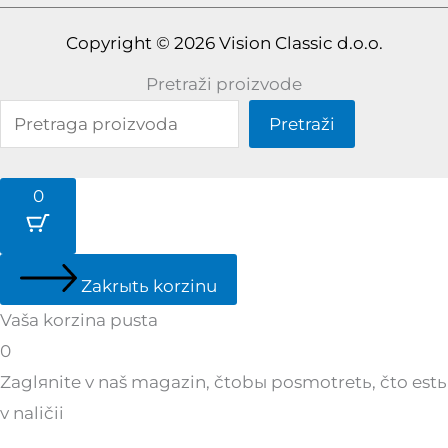
Copyright © 2026 Vision Classic d.o.o.
Pretraži proizvode
Pretraži
0
Zakrыtь korzinu
Vaša korzina pusta
0
Zaglяnite v naš magazin, čtobы posmotretь, čto estь
v naličii