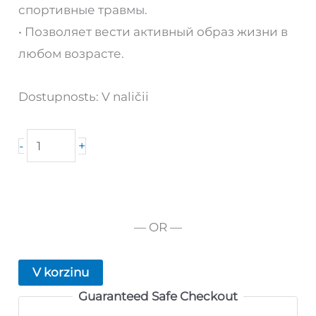
спортивные травмы.
• Позволяет вести активный образ жизни в
любом возрасте.
Dostupnostь:
V naličii
Količestvo
+
-
tovara
Enjoy
NT
Classic
— OR —
V korzinu
Guaranteed Safe Checkout