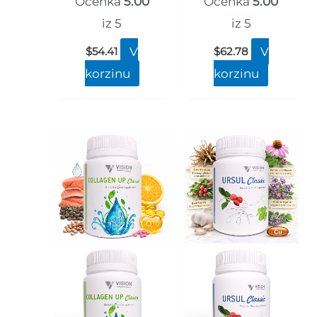
Ocenka
5.00
Ocenka
5.00
iz 5
iz 5
V
V
$
54.41
$
62.78
korzinu
korzinu