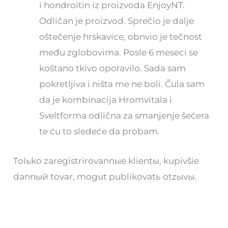
i hondroitin iz proizvoda EnjoyNT.
Odličan je proizvod. Sprečio je dalje
oštečenje hrskavice, obnvio je tečnost
među zglobovima. Posle 6 meseci se
koštano tkivo oporavilo. Sada sam
pokretljiva i ništa me ne boli. Čula sam
da je kombinacija Hromvitala i
Sveltforma odlična za smanjenje šećera
te ću to sledeće da probam.
Tolьko zaregistrirovannыe klientы, kupivšie
dannый tovar, mogut publikovatь otzыvы.