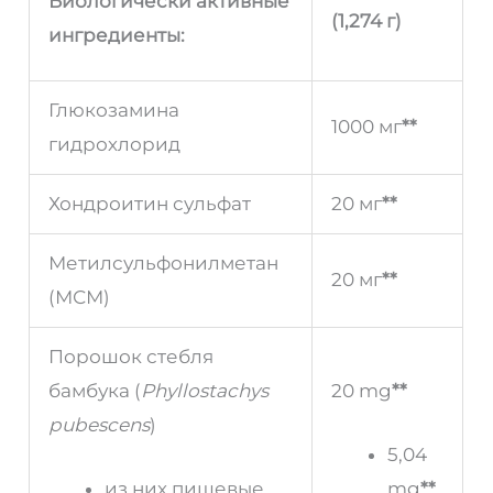
Биологически активные
(1,274 г)
ингредиенты:
Глюкозамина
1000 мг
**
гидрохлорид
Хондроитин сульфат
20 мг
**
Метилсульфонилметан
20 мг
**
(МСМ)
Порошок стебля
бамбука (
Phyllostachys
20 mg
**
pubescens
)
5,04
из них пищевые
mg
**