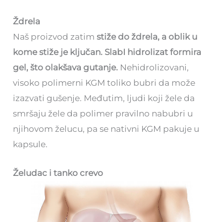
Ždrela
Naš proizvod zatim
stiže do ždrela, a oblik u
kome stiže je ključan. SlabI hidrolizat formira
gel, što olakšava gutanje.
Nehidrolizovani,
visoko polimerni KGM toliko bubri da može
izazvati gušenje. Međutim, ljudi koji žele da
smršaju žele da polimer pravilno nabubri u
njihovom želucu, pa se nativni KGM pakuje u
kapsule.
Želudac i tanko crevo