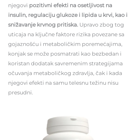
njegovi
pozitivni efekti na osetljivost na
insulin, regulaciju glukoze i lipida u krvi, kao i
snižavanje krvnog pritiska.
Upravo zbog tog
uticaja na ključne faktore rizika povezane sa
gojaznošću i metaboličkim poremećajima,
konjak se može posmatrati kao bezbedan i
koristan dodatak savremenim strategijama
očuvanja metaboličkog zdravlja, čak i kada
njegovi efekti na samu telesnu težinu nisu
presudni.