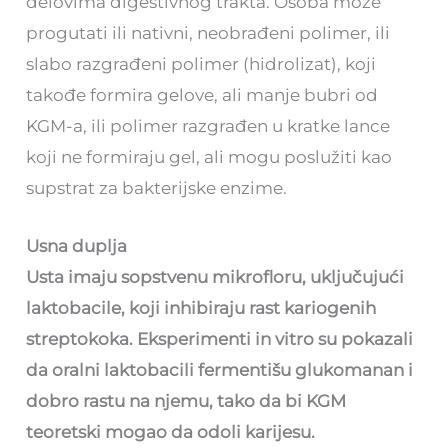
delovima digestivnog trakta. Osoba može
progutati ili nativni, neobrađeni polimer, ili
slabo razgrađeni polimer (hidrolizat), koji
takođe formira gelove, ali manje bubri od
KGM-a, ili polimer razgrađen u kratke lance
koji ne formiraju gel, ali mogu poslužiti kao
supstrat za bakterijske enzime.
Usna duplja
Usta imaju sopstvenu mikrofloru, uključujući
laktobacile, koji inhibiraju rast kariogenih
streptokoka. Eksperimenti in vitro su pokazali
da oralni laktobacili fermentišu glukomanan i
dobro rastu na njemu, tako da bi KGM
teoretski mogao da odoli karijesu.