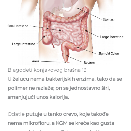
Blagodeti konjakovog brašna 13
U
želucu nema bakterijskih enzima, tako da se
polimer ne razlaže; on se jednostavno širi,
smanjujući unos kalorija.
Odatle
putuje u tanko crevo, koje takođe
nema mikrofloru, a KGM se kreće kao gusta