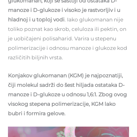
glukomanan, koji se sastoji od ostataka D-
manoze i D-glukoze i visoko je rastvorljiv i u
hladnoj i u toploj vodi
. Iako glukomanan nije
toliko poznat kao skrob, celuloza ili pektin, on
je uobičajeni polisaharid. Varira u stepenu
polimerizacije i odnosu manoze i glukoze kod
različitih biljnih vrsta.
Konjakov glukomanan (KGM) je najpoznatiji,
čiji molekul sadrži do šest hiljada ostataka D-
manoze i D-glukoze u odnosu 1,6:1. Zbog ovog
visokog stepena polimerizacije, KGM lako
bubri i formira gelove.