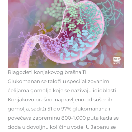
Blagodeti konjakovog brašna 11
Glukomanan se taloži u specijalizovanim
ćelijama gomolja koje se nazivaju idioblasti.
Konjakovo brašno, napravljeno od sušenih
gomolja, sadrži 51 do 97% glukomanana i
povećava zapreminu 800-1.000 puta kada se
doda u dovoljnu količinu vode. U Japanu se