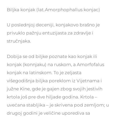
Biljka konjak (lat.Amorphophallus konjac)
U poslednjoj deceniji, konjakovo brašno je
privuklo pažnju entuzijasta za zdravlje i
stručnjaka.
Dobija se od biljke poznate kao konjak ili
konjak (konnjaku) na ruskom, a Amorfofalus
konjak na latinskom. To je zeljasta
višegodišnja biljka poreklom iz Vijetnama i
južne Kine, gde je gajen zbog svojih jestivih
krtola još pre dve hiljade godina. Krtola –
uvećana stabljika – je skrivena pod zemljom; u
drugoj godini je veličine uporediva sa