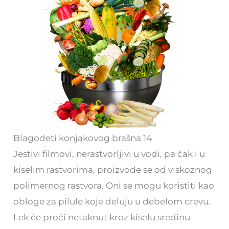
Blagodeti konjakovog brašna 14
Jestivi filmovi, nerastvorljivi u vodi, pa čak i u
kiselim rastvorima, proizvode se od viskoznog
polimernog rastvora. Oni se mogu koristiti kao
obloge za pilule koje deluju u debelom crevu.
Lek će proći netaknut kroz kiselu sredinu