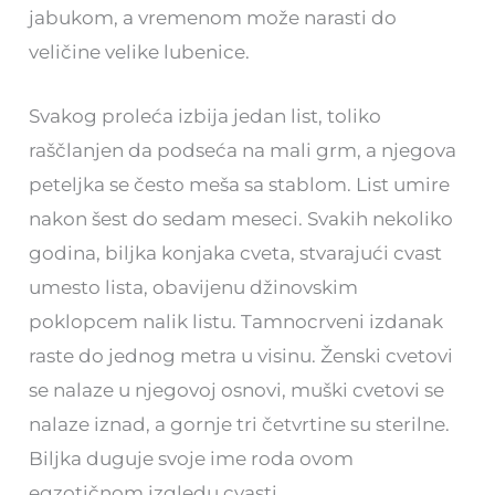
jabukom, a vremenom može narasti do
veličine velike lubenice.
Svakog proleća izbija jedan list, toliko
raščlanjen da podseća na mali grm, a njegova
peteljka se često meša sa stablom. List umire
nakon šest do sedam meseci. Svakih nekoliko
godina, biljka konjaka cveta, stvarajući cvast
umesto lista, obavijenu džinovskim
poklopcem nalik listu. Tamnocrveni izdanak
raste do jednog metra u visinu. Ženski cvetovi
se nalaze u njegovoj osnovi, muški cvetovi se
nalaze iznad, a gornje tri četvrtine su sterilne.
Biljka duguje svoje ime roda ovom
egzotičnom izgledu cvasti.