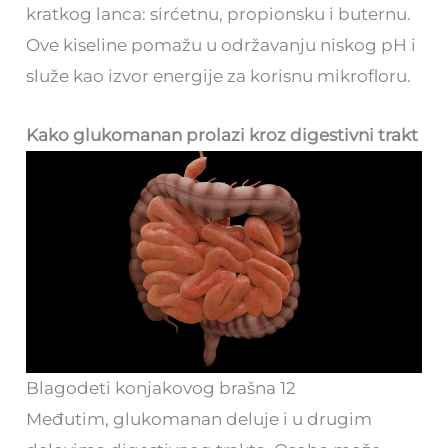
kratkog lanca: sirćetnu, propionsku i buternu.
Ove kiseline pomažu u održavanju niskog pH i
služe kao izvor energije za korisnu mikrofloru.
Kako glukomanan prolazi kroz digestivni trakt
Blagodeti konjakovog brašna 12
Međutim, glukomanan deluje i u drugim