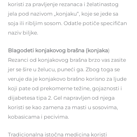
koristi za pravljenje rezanaca i želatinastog
jela pod nazivom „konjaku“, koje se jede sa
soja ili ribljim sosom. Odatle potiče specifičan
naziv biljke.
Blagodeti konjakovog brašna (konjaka
)
Rezanci od konjakovog brašna brzo vas zasite
jer se šire u želucu, puneći ga. Zbog toga se
veruje da je konjakovo brašno korisno za ljude
koji pate od prekomerne težine, gojaznosti i
dijabetesa tipa 2. Gel napravljen od njega
koristi se kao zamena za masti u sosovima,
kobasicama i pecivima.
Tradicionalna istočna medicina koristi