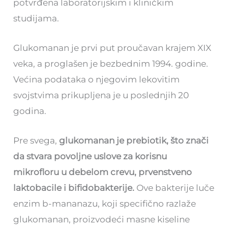
potvrđena laboratorijskim i kliničkim
studijama.
Glukomanan je prvi put proučavan krajem XIX
veka, a proglašen je bezbednim 1994. godine.
Većina podataka o njegovim lekovitim
svojstvima prikupljena je u poslednjih 20
godina.
Pre svega,
glukomanan je prebiotik, što znači
da stvara povoljne uslove za korisnu
mikrofloru u debelom crevu, prvenstveno
laktobacile i bifidobakterije.
Ove bakterije luče
enzim b-mananazu, koji specifično razlaže
glukomanan, proizvodeći masne kiseline