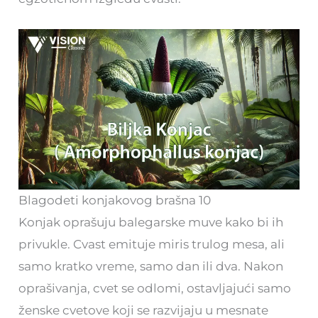
Blagodeti konjakovog brašna 10
Konjak oprašuju balegarske muve kako bi ih
privukle. Cvast emituje miris trulog mesa, ali
samo kratko vreme, samo dan ili dva. Nakon
oprašivanja, cvet se odlomi, ostavljajući samo
ženske cvetove koji se razvijaju u mesnate