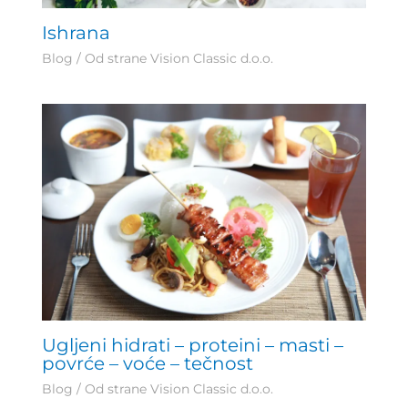
Ishrana
Blog
/ Od strane
Vision Classic d.o.o.
Ugljeni hidrati – proteini – masti –
povrće – voće – tečnost
Blog
/ Od strane
Vision Classic d.o.o.