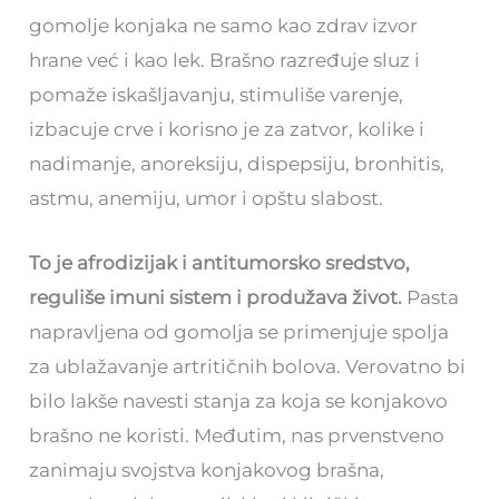
gomolje konjaka ne samo kao zdrav izvor
hrane već i kao lek. Brašno razređuje sluz i
pomaže iskašljavanju, stimuliše varenje,
izbacuje crve i korisno je za zatvor, kolike i
nadimanje, anoreksiju, dispepsiju, bronhitis,
astmu, anemiju, umor i opštu slabost.
To je afrodizijak i antitumorsko sredstvo,
reguliše imuni sistem i produžava život.
Pasta
napravljena od gomolja se primenjuje spolja
za ublažavanje artritičnih bolova. Verovatno bi
bilo lakše navesti stanja za koja se konjakovo
brašno ne koristi. Međutim, nas prvenstveno
zanimaju svojstva konjakovog brašna,