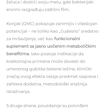
želuca i dostići svoju metu, gde bakterijski
enzimi razgrađuju zaštitni film.
Konjak (GMC) pokazuje zanimljiv i višeslojan
potencijal – ne toliko kao „čudesno“ sredstvo
za mršavljenje, već kao
funkcionalni
suplement sa jasno uočenim metaboličkim
benefitima.
Iako postoje indikacije da
kratkotrajna primena može dovesti do
umerenog gubitka telesne težine, klinički
značaj ovog efekta ostaje predmet rasprave i
zahteva dodatna, metodološki snažnija
istraživanja.
S druge strane, pouzdanije su potvrđeni