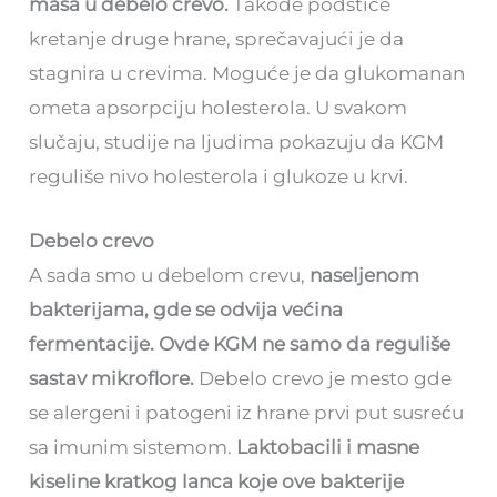
masa u debelo crevo.
Takođe podstiče
kretanje druge hrane, sprečavajući je da
stagnira u crevima. Moguće je da glukomanan
ometa apsorpciju holesterola. U svakom
slučaju, studije na ljudima pokazuju da KGM
reguliše nivo holesterola i glukoze u krvi.
Debelo crevo
A sada smo u debelom crevu,
naseljenom
bakterijama, gde se odvija većina
fermentacije. Ovde KGM ne samo da reguliše
sastav mikroflore.
Debelo crevo je mesto gde
se alergeni i patogeni iz hrane prvi put susreću
sa imunim sistemom.
Laktobacili i masne
kiseline kratkog lanca koje ove bakterije