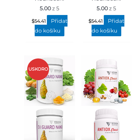
5.00
z 5
5.00
z 5
Přidat
Přidat
$
54.41
$
54.41
do košíku
do košíku
USKORO