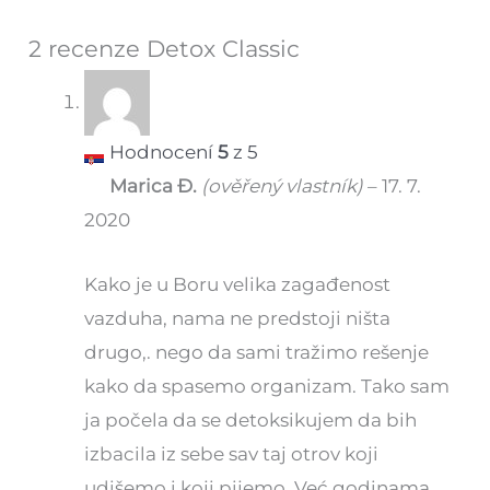
2 recenze
Detox Classic
Hodnocení
5
z 5
Marica Đ.
(ověřený vlastník)
–
17. 7.
2020
Kako je u Boru velika zagađenost
vazduha, nama ne predstoji ništa
drugo,. nego da sami tražimo rešenje
kako da spasemo organizam. Tako sam
ja počela da se detoksikujem da bih
izbacila iz sebe sav taj otrov koji
udišemo i koji pijemo. Već godinama