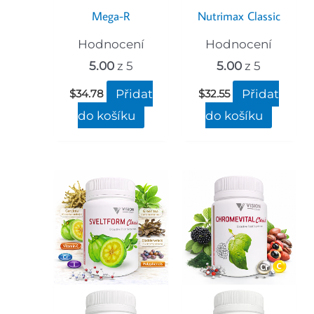
Mega-R
Nutrimax Classic
Hodnocení
Hodnocení
5.00
z 5
5.00
z 5
Přidat
Přidat
$
34.78
$
32.55
do košíku
do košíku