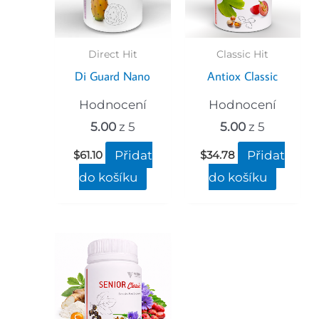
Direct Hit
Classic Hit
Di Guard Nano
Antiox Classic
Hodnocení
Hodnocení
5.00
z 5
5.00
z 5
Přidat
Přidat
$
61.10
$
34.78
do košíku
do košíku