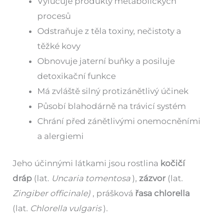
Vylučuje produkty metabolických
procesů
Odstraňuje z těla toxiny, nečistoty a
těžké kovy
Obnovuje jaterní buňky a posiluje
detoxikační funkce
Má zvláště silný protizánětlivý účinek
Působí blahodárně na trávicí systém
Chrání před zánětlivými onemocněními
a alergiemi
Jeho účinnými látkami jsou rostlina
kočičí
dráp
(lat.
Uncaria tomentosa
),
zázvor
(lat.
Zingiber officinale)
, prášková
řasa chlorella
(lat.
Chlorella vulgaris
).