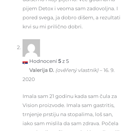
pijem Detox i veoma sam zadovoljna. I
pored svega, ja dobro dišem, a rezultati
krvi su mi prilično dobri.
Hodnocení
5
z 5
Valerija Đ.
(ověřený vlastník)
–
16. 9.
2020
Imala sam 21 godinu kada sam čula za
Vision proizvode. Imala sam gastritis,
trnjenje prstiju na stopalima, loš san,
iako sam mislila da sam zdrava. Počela