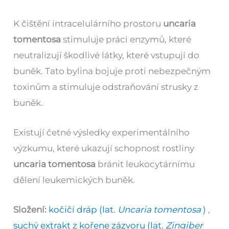
K čištění intracelulárního prostoru
uncaria
tomentosa
stimuluje práci enzymů, které
neutralizují škodlivé látky, které vstupují do
buněk. Tato bylina bojuje proti nebezpečným
toxinům a stimuluje odstraňování strusky z
buněk.
Existují četné výsledky experimentálního
výzkumu, které ukazují schopnost rostliny
uncaria tomentosa
bránit leukocytárnímu
dělení leukemických buněk.
Složení:
kočičí dráp (lat.
Uncaria tomentosa
)
,
suchý extrakt z kořene zázvoru (lat.
Zingiber