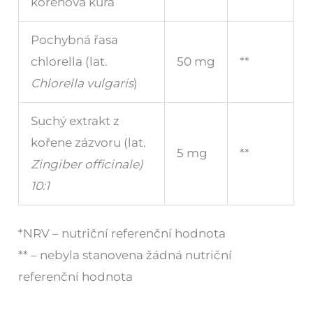
kořenová kůra
Pochybná řasa
chlorella (lat.
50 mg
**
Chlorella vulgaris
)
Suchý extrakt z
kořene zázvoru (lat.
5 mg
**
Zingiber officinale)
10:1
*NRV – nutriční referenční hodnota
** – nebyla stanovena žádná nutriční
referenční hodnota