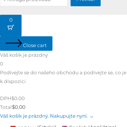
0
Close cart
Váš košík je prázdný
0
Podívejte se do našeho obchodu a podívejte se, co je
k dispozici
Tax
DPH
$
0.00
Amount:
Cart
Total
$
0.00
Total:
Váš košík je prázdný. Nakupujte nyní. →