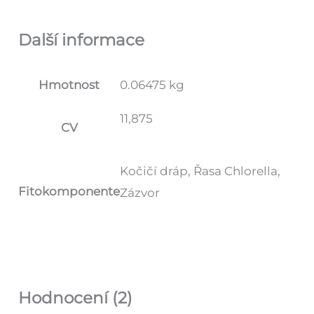
Další informace
Hmotnost
0.06475 kg
11,875
CV
Kočičí dráp, Řasa Chlorella,
Fitokomponente
Zázvor
Hodnocení (2)