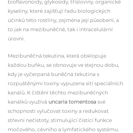
bioflavonoidy, glykosidy, třísloviny, organické
kyseliny, které zajišťují řadu biologických
účinků této rostliny, zejména její působení, a
to jak na mezibuněčné, tak i intracelulární
úrovni.
Mezibuněčná tekutina, která obklopuje
každou buňku, se obnovuje ve stejnou dobu,
kdy je vyčerpaná buněčná tekutina s
rozpuštěnými toxiny vypuzena sítí speciálních
kanálů. K čištění těchto mezibuněčných
kanálků využívá
uncaria tomentosa
své
schopnosti vylučovat toxiny a redukovat
střevní nečistoty, stimulující čistící funkce
močového, cévního a lymfatického systému.