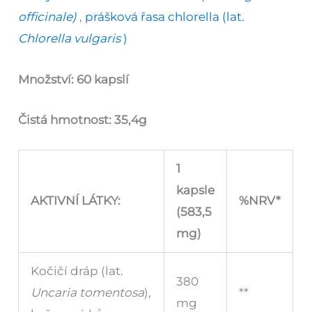
officinale)
,
prášková řasa chlorella (lat.
Chlorella vulgaris
)
Množství: 60 kapslí
Čistá hmotnost: 35,4g
1
kapsle
AKTIVNÍ LÁTKY:
%NRV*
(583,5
mg)
Kočičí dráp (lat.
380
Uncaria tomentosa
),
**
mg