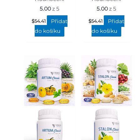
5.00
z 5
5.00
z 5
Přidat
Přidat
$
54.41
$
54.41
do košíku
do košíku