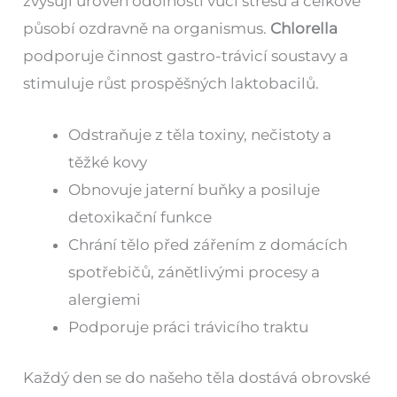
zvyšují úroveň odolnosti vůči stresu a celkově
působí ozdravně na organismus.
Chlorella
podporuje činnost gastro-trávicí soustavy a
stimuluje růst prospěšných laktobacilů.
Odstraňuje z těla toxiny, nečistoty a
těžké kovy
Obnovuje jaterní buňky a posiluje
detoxikační funkce
Chrání tělo před zářením z domácích
spotřebičů, zánětlivými procesy a
alergiemi
Podporuje práci trávicího traktu
Každý den se do našeho těla dostává obrovské