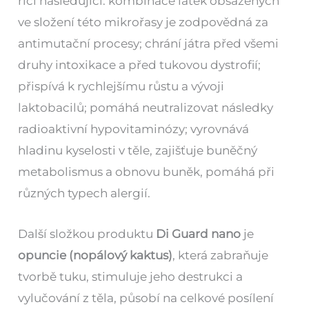
říci následující: kombinace látek obsažených
ve složení této mikrořasy je zodpovědná za
antimutační procesy; chrání játra před všemi
druhy intoxikace a před tukovou dystrofií;
přispívá k rychlejšímu růstu a vývoji
laktobacilů; pomáhá neutralizovat následky
radioaktivní hypovitaminózy; vyrovnává
hladinu kyselosti v těle, zajišťuje buněčný
metabolismus a obnovu buněk, pomáhá při
různých typech alergií.
Další složkou produktu
Di Guard nano
je
opuncie (nopálový kaktus)
, která zabraňuje
tvorbě tuku, stimuluje jeho destrukci a
vylučování z těla, působí na celkové posílení