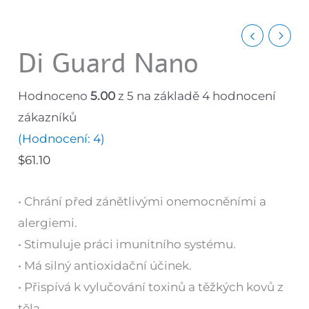
Di Guard Nano
Hodnoceno
5.00
z 5 na základě
4
hodnocení
zákazníků
(Hodnocení:
4
)
$
61.10
• Chrání před zánětlivými onemocněními a
alergiemi.
• Stimuluje práci imunitního systému.
• Má silný antioxidační účinek.
• Přispívá k vylučování toxinů a těžkých kovů z
těla.