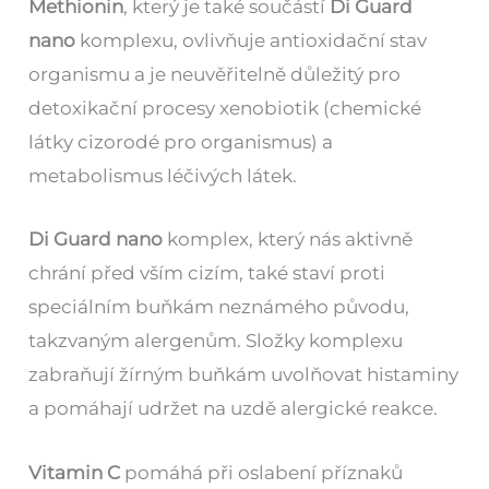
Methionin
, který je také součástí
Di Guard
nano
komplexu, ovlivňuje antioxidační stav
organismu a je neuvěřitelně důležitý pro
detoxikační procesy xenobiotik (chemické
látky cizorodé pro organismus) a
metabolismus léčivých látek.
Di Guard nano
komplex, který nás aktivně
chrání před vším cizím, také staví proti
speciálním buňkám neznámého původu,
takzvaným alergenům. Složky komplexu
zabraňují žírným buňkám uvolňovat histaminy
a pomáhají udržet na uzdě alergické reakce.
Vitamin C
pomáhá při oslabení příznaků