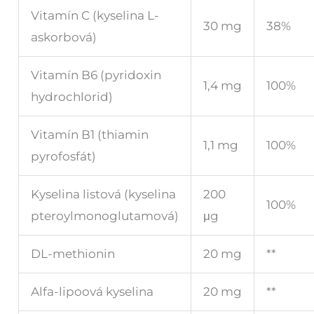
Vitamín C (kyselina L-
30 mg
38%
askorbová)
Vitamín B6 (pyridoxin
1,4 mg
100%
hydrochlorid)
Vitamín B1 (thiamin
1,1 mg
100%
pyrofosfát)
Kyselina listová (kyselina
200
100%
pteroylmonoglutamová)
μg
DL-methionin
20 mg
**
Alfa-lipoová kyselina
20 mg
**