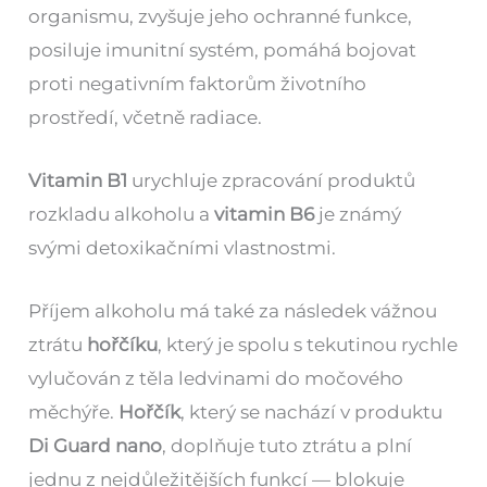
organismu, zvyšuje jeho ochranné funkce,
posiluje imunitní systém, pomáhá bojovat
proti negativním faktorům životního
prostředí, včetně radiace.
Vitamin B1
urychluje zpracování produktů
rozkladu alkoholu a
vitamin B6
je známý
svými detoxikačními vlastnostmi.
Příjem alkoholu má také za následek vážnou
ztrátu
hořčíku
, který je spolu s tekutinou rychle
vylučován z těla ledvinami do močového
měchýře.
Hořčík
, který se nachází v produktu
Di Guard nano
, doplňuje tuto ztrátu a plní
jednu z nejdůležitějších funkcí — blokuje