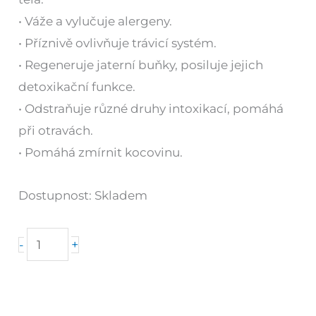
• Váže a vylučuje alergeny.
• Příznivě ovlivňuje trávicí systém.
• Regeneruje jaterní buňky, posiluje jejich
detoxikační funkce.
• Odstraňuje různé druhy intoxikací, pomáhá
při otravách.
• Pomáhá zmírnit kocovinu.
Dostupnost:
Skladem
Di
+
-
Guard
Nano
množství