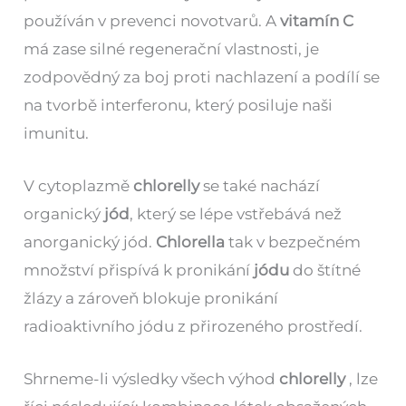
používán v prevenci novotvarů. A
vitamín C
má zase silné regenerační vlastnosti, je
zodpovědný za boj proti nachlazení a podílí se
na tvorbě interferonu, který posiluje naši
imunitu.
V cytoplazmě
chlorelly
se také nachází
organický
jód
, který se lépe vstřebává než
anorganický jód.
Chlorella
tak v bezpečném
množství přispívá k pronikání
jódu
do štítné
žlázy a zároveň blokuje pronikání
radioaktivního jódu z přirozeného prostředí.
Shrneme-li výsledky všech výhod
chlorelly
, lze