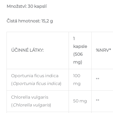
Množství: 30 kapslí
Čistá hmotnost: 15,2 g
1
kapsle
ÚČINNÉ LÁTKY:
%NRV*
(506
mg)
Oportunia ficus indica
100
**
(
Oportunia ficus indica
)
mg
Chlorella vulgaris
50 mg
**
(
Chlorella vulgaris
)