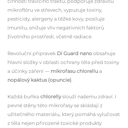
činnosti trávicího traktu, podporuje zdravou
mikroflóru ve střevech, vypuzuje toxiny,
pesticidy, alergeny a těžké kovy, posiluje
imunitu, snižuje vliv negativních faktorů
životního prostředí, včetně radiace.
Revoluční přípravek
Di Guard nano
obsahuje
hlavní složky v oblasti ochrany těla před toxiny
a účinky záření —
mikrořasu chlorellu
a
nopálový kaktus (opuncie)
.
Každá buňka
chlorelly
slouží našemu zdraví. I
pevné stěny této mikrořasy se skládají z
užitečného materiálu, který pomáhá vylučovat
z těla nejen přirozené toxické produkty