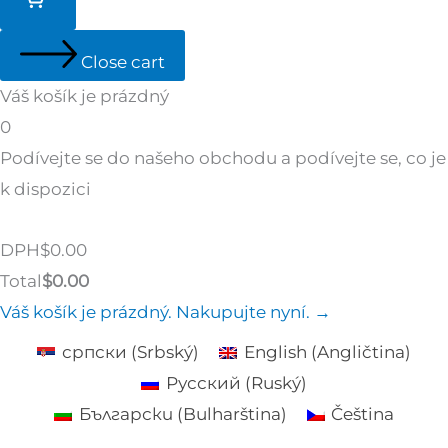
Close cart
Váš košík je prázdný
0
Podívejte se do našeho obchodu a podívejte se, co je
k dispozici
Tax
DPH
$
0.00
Amount:
Cart
Total
$
0.00
Total:
Váš košík je prázdný. Nakupujte nyní. →
српски
(
Srbský
)
English
(
Angličtina
)
Русский
(
Ruský
)
Български
(
Bulharština
)
Čeština