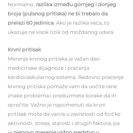
Normalno,
razlika između gornjeg i donjeg
broja (pulsnog pritiska) ne bi trebalo da
prelazi 60 jedinica
. Ako je razlika veća, to
ukazuje na visok rizik od moždanog udara.
Krvni pritisak
Merenje krvnog pritiska je važan deo
medicinske dijagnoze i praćenja
kardiovaskularnog sistema. Redovno praćenje
krvnog pritiska pomaže vam da uočite rane
znake problema i preduzmete korake da ih
sprečite. Važno je napomenuti da krvni
pritisak može da varira u zavisnosti od fizičke
aktivnosti, stresa, starosti i drugih faktora, pa
je
njegovo merenje važno sredstvo u