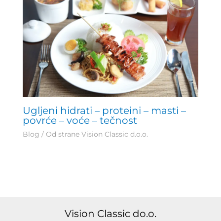
Ugljeni hidrati – proteini – masti –
povrće – voće – tečnost
Blog
/ Od strane
Vision Classic d.o.o.
Vision Classic do.o.