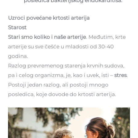
posledica bakterijskog endokarditisa.
Uzroci povećane krtosti arterija
Starost
Stari smo koliko i naše arterije
. Međutim, krte
arterije su sve češće u mladosti od 30-40
godina.
Razlog prevremenog starenja krvnih sudova,
pa i celog organizma, je, kao i uvek, isti –
stres
.
Postoji jedan razlog, ali postoji mnogo
posledica, koje dovode do krtosti arterija.