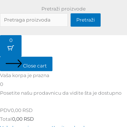
Pretraži proizvode
Pretraži
0
Close cart
Vaša korpa je prazna
0
Posetite našu prodavnicu da vidite šta je dostupno
Tax
PDV
0,00
RSD
Amount:
Cart
Total
0,00
RSD