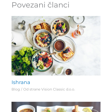
Povezani članci
Ishrana
Blog
/ Od strane
Vision Classic d.o.o.