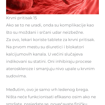
Krvni pritisak 15
Ako se to ne uradi, onda su komplikacije kao
što su moždani i srčani udar neizbežne.
Za ovo, lekari koriste tablete za krvni pritisak.
Na prvom mestu su diuretici i blokatori
kalcijumovih kanala. U većini slučajeva
indikovani su statini. Oni inhibiraju procese
ateroskleroze i smanjuju nivo upale u krvnim
sudovima.
Međutim, ovo je samo vrh ledenog brega.
Ništa neće funkcionisati efikasno osim ako ne
smršate, prejedate se, povećavate fizičku