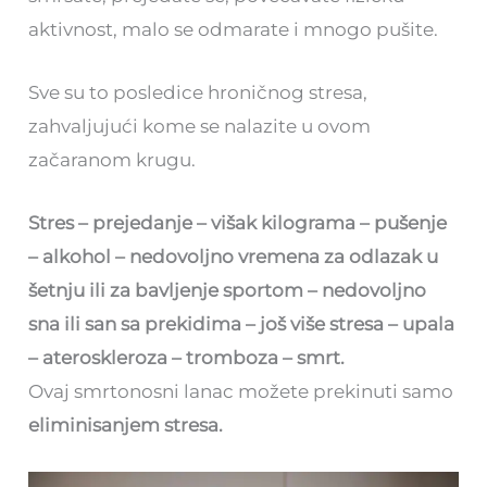
aktivnost, malo se odmarate i mnogo pušite.
Sve su to posledice hroničnog stresa,
zahvaljujući kome se nalazite u ovom
začaranom krugu.
Stres – prejedanje – višak kilograma – pušenje
– alkohol – nedovoljno vremena za odlazak u
šetnju ili za bavljenje sportom – nedovoljno
sna ili san sa prekidima – još više stresa – upala
– ateroskleroza – tromboza – smrt.
Ovaj smrtonosni lanac možete prekinuti samo
eliminisanjem stresa.