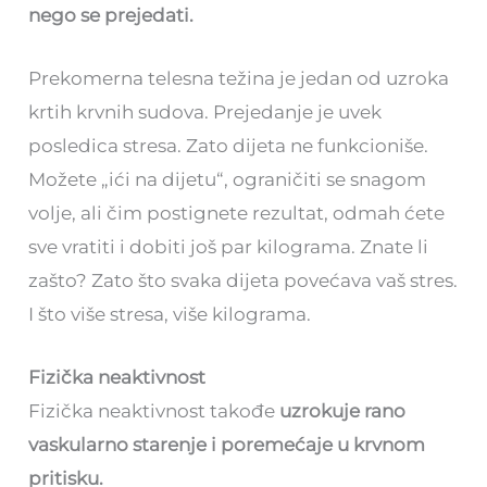
nego se prejedati.
Prekomerna telesna težina je jedan od uzroka
krtih krvnih sudova. Prejedanje je uvek
posledica stresa. Zato dijeta ne funkcioniše.
Možete „ići na dijetu“, ograničiti se snagom
volje, ali čim postignete rezultat, odmah ćete
sve vratiti i dobiti još par kilograma. Znate li
zašto? Zato što svaka dijeta povećava vaš stres.
I što više stresa, više kilograma.
Fizička neaktivnost
Fizička neaktivnost takođe
uzrokuje rano
vaskularno starenje i poremećaje u krvnom
pritisku.