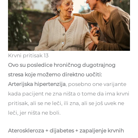
Krvni pritisak 13
Ovo su posledice hroničnog dugotrajnog
stresa koje možemo direktno uočiti:
Arterijska hipertenzija
, posebno one varijante
kada pacijent ne zna ništa o tome da ima krvni
pritisak, ali se ne leči, ili zna, ali se još uvek ne
leči, jer ništa ne boli.
Ateroskleroza + dijabetes + zapaljenje krvnih