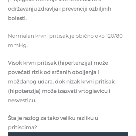
održavanju zdravlja i prevenciji ozbiljnih
bolesti.
Normalan krvni pritisak je obično oko 120/80
mmHg.
Visok krvni pritisak (hipertenzija) može
povećati rizik od srčanih oboljenja i
moždanog udara, dok nizak krvni pritisak
(hipotenzija) može izazvati vrtoglavicu i
nesvesticu.
Šta je razlog za tako veliku razliku u
pritiscima?