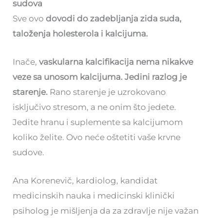
sudova
Sve ovo
dovodi do zadebljanja zida suda,
taloženja holesterola i kalcijuma.
Inače,
vaskularna kalcifikacija nema nikakve
veze sa unosom kalcijuma. Jedini razlog je
starenje.
Rano starenje je uzrokovano
isključivo stresom, a ne onim što jedete.
Jedite hranu i suplemente sa kalcijumom
koliko želite. Ovo neće oštetiti vaše krvne
sudove.
Ana Korenevič, kardiolog, kandidat
medicinskih nauka i medicinski klinički
psiholog je mišljenja da za zdravlje nije važan