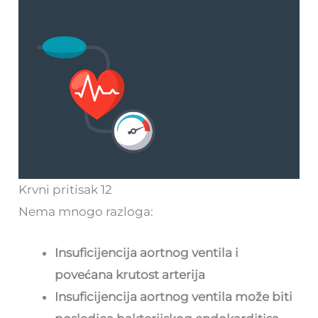
Krvni pritisak 12
Nema mnogo razloga:
Insuficijencija aortnog ventila i
povećana krutost arterija
Insuficijencija aortnog ventila može biti