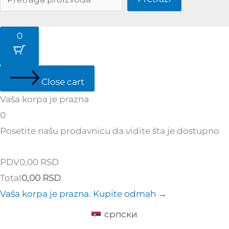
0
Close cart
Vaša korpa je prazna
0
Posetite našu prodavnicu da vidite šta je dostupno
Tax
PDV
0,00
RSD
Amount:
Cart
Total
0,00
RSD
Total:
Vaša korpa je prazna. Kupite odmah →
српски