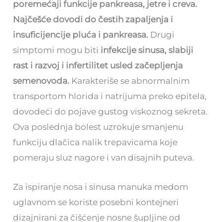
poremećaji funkcije pankreasa, jetre i creva.
Najčešće dovodi do čestih zapaljenja i
insuficijencije pluća i pankreasa.
Drugi
simptomi mogu biti
infekcije sinusa, slabiji
rast i razvoj i infertilitet usled začepljenja
semenovoda.
Karakteriše se abnormalnim
transportom hlorida i natrijuma preko epitela,
dovodeći do pojave gustog viskoznog sekreta.
Ova poslednja bolest uzrokuje smanjenu
funkciju dlačica nalik trepavicama koje
pomeraju sluz nagore i van disajnih puteva.
Za ispiranje nosa i sinusa manuka medom
uglavnom se koriste posebni kontejneri
dizajnirani za čišćenje nosne šupljine od