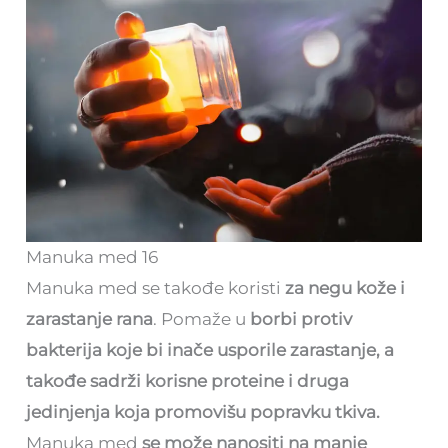
Manuka med 16
Manuka med se takođe koristi
za negu kože i
zarastanje rana
. Pomaže u
borbi protiv
bakterija koje bi inače usporile zarastanje, a
takođe sadrži korisne proteine i druga
jedinjenja koja promovišu popravku tkiva.
Manuka med
se može nanositi na manje