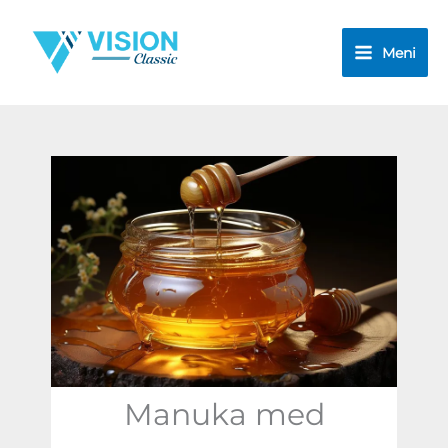
Pređi
na
Meni
sadržaj
Manuka med