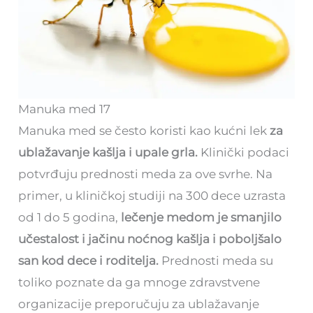
Manuka med 17
Manuka med se često koristi kao kućni lek
za
ublažavanje kašlja i upale grla.
Klinički podaci
potvrđuju prednosti meda za ove svrhe. Na
primer, u kliničkoj studiji na 300 dece uzrasta
od 1 do 5 godina,
lečenje medom je smanjilo
učestalost i jačinu noćnog kašlja i poboljšalo
san kod dece i roditelja.
Prednosti meda su
toliko poznate da ga mnoge zdravstvene
organizacije preporučuju za ublažavanje