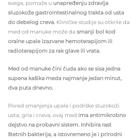
svega, pomaže u
unapređenju zdravlja
sluzokože gastrointestinalnog trakta od usta
do debelog creva.
Kliničke studije su otkrile da
med od manuke može da
smanji bol kod
oralne upale izazvane hemoterapijom ili
radioterapijom za rak glave ili vrata.
Med od manuke čini čuda ako se sisa jedna
supena kašika meda najmanje jedan minut,
dva puta dnevno.
Pored smanjenja upale i podrške sluzokoži
usta, grla i creva, ovaj med
ima antimikrobno
dejstvo na probavni sistem. Inhibira rast
štetnih bakterija, a istovremeno je i prirodni