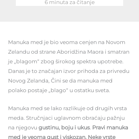
6 minuta za čitanje
Manuka med je bio veoma cenjen na Novom
Zelandu od strane Aboridžina Maora i smatran
je „blagom“ zbog širokog spektra upotrebe.
Danas je to značajan izvor prihoda za privredu
Novog Zelanda, Čini se da manuka med
polako postaje „blago“ u ostatku sveta.
Manuka med se lako razlikuje od drugih vrsta
meda. Stručnjaci uglavnom obraćaju pažnju
na njegovu
gustinu, boju i ukus
.
Pravi manuka
med je veoma gust i viskozan. Neke vrste