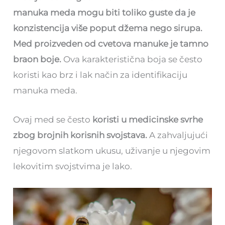
manuka meda mogu biti toliko guste da je
konzistencija više poput džema nego sirupa.
Med proizveden od cvetova manuke je tamno
braon boje.
Ova karakteristična boja se često
koristi kao brz i lak način za identifikaciju
manuka meda.
Ovaj med se često
koristi u medicinske svrhe
zbog brojnih korisnih svojstava.
A zahvaljujući
njegovom slatkom ukusu, uživanje u njegovim
lekovitim svojstvima je lako.