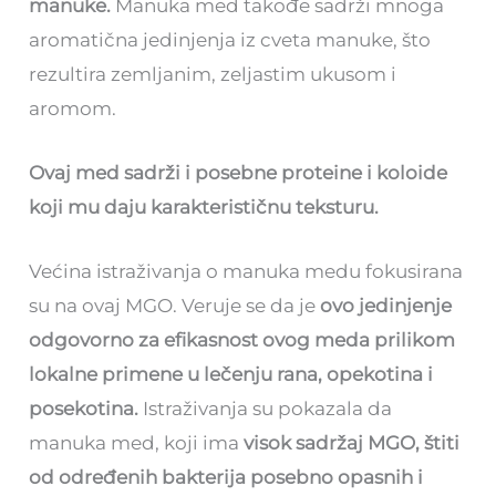
manuke.
Manuka med takođe sadrži mnoga
aromatična jedinjenja iz cveta manuke, što
rezultira zemljanim, zeljastim ukusom i
aromom.
Ovaj med sadrži i posebne proteine i koloide
koji mu daju karakterističnu teksturu.
Većina istraživanja o manuka medu fokusirana
su na ovaj MGO. Veruje se da je
ovo jedinjenje
odgovorno za efikasnost ovog meda prilikom
lokalne primene u lečenju rana, opekotina i
posekotina.
Istraživanja su pokazala da
manuka med, koji ima
visok sadržaj MGO, štiti
od određenih bakterija posebno opasnih i