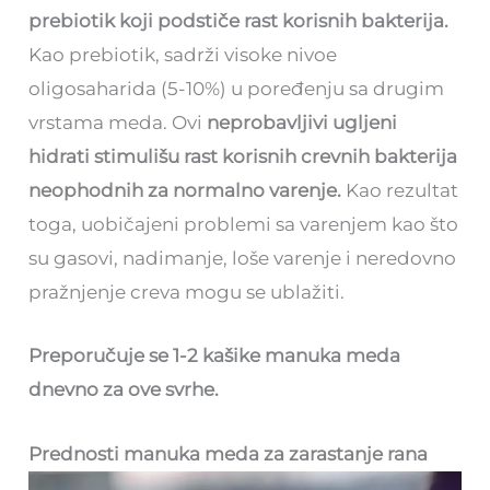
prebiotik koji podstiče rast korisnih bakterija.
Kao prebiotik, sadrži visoke nivoe
oligosaharida (5-10%) u poređenju sa drugim
vrstama meda. Ovi
neprobavljivi ugljeni
hidrati stimulišu rast korisnih crevnih bakterija
neophodnih za normalno varenje.
Kao rezultat
toga, uobičajeni problemi sa varenjem kao što
su gasovi, nadimanje, loše varenje i neredovno
pražnjenje creva mogu se ublažiti.
Preporučuje se 1-2 kašike manuka meda
dnevno za ove svrhe.
Prednosti manuka meda za zarastanje rana