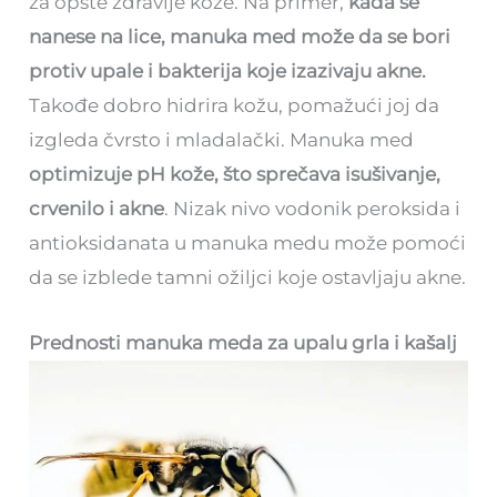
za opšte zdravlje kože. Na primer,
kada se
nanese na lice, manuka med može da se bori
protiv upale i bakterija koje izazivaju akne.
Takođe dobro hidrira kožu, pomažući joj da
izgleda čvrsto i mladalački. Manuka med
optimizuje pH kože, što sprečava isušivanje,
crvenilo i akne
. Nizak nivo vodonik peroksida i
antioksidanata u manuka medu može pomoći
da se izblede tamni ožiljci koje ostavljaju akne.
Prednosti manuka meda za upalu grla i kašalj