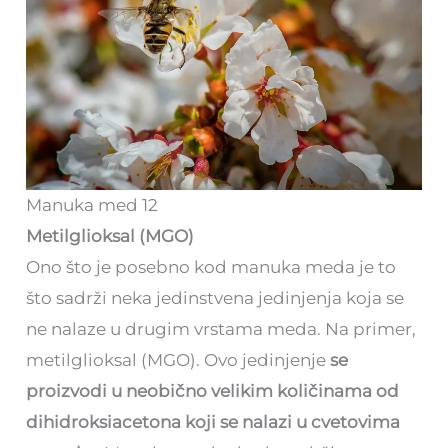
Manuka med 12
Metilglioksal (MGO)
Ono što je posebno kod manuka meda je to
što sadrži neka jedinstvena jedinjenja koja se
ne nalaze u drugim vrstama meda. Na primer,
metilglioksal (MGO). Ovo jedinjenje
se
proizvodi u neobično velikim količinama od
dihidroksiacetona koji se nalazi u cvetovima