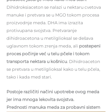
Dihidroksiaceton se nalazi u nektaru cvetova
manuke i pretvara se u MGO tokom procesa
proizvodnje meda. DHA ima izrazita
protivupana svojstva. Pretvaranje
dihidroacetona u metilglioksal se dešava
uglavnom tokom zrenja meda, ali
postepeni
proces počinje već u telu pčele i tokom
transporta nektara u košnicu
. Dihidroaceton
se pretvara u metilglioksal kako u telu pčela,
tako i kada med stari.
Postoje različiti načini upotrebe ovog meda
jer ima mnoga lekovita svojstva.
Prednosti manuka meda za probavni sistem