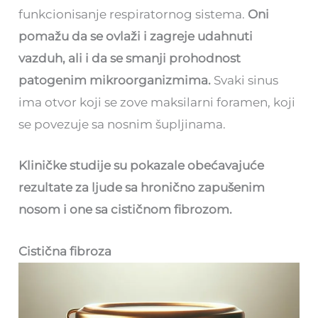
funkcionisanje respiratornog sistema.
Oni
pomažu da se ovlaži i zagreje udahnuti
vazduh, ali i da se smanji prohodnost
patogenim mikroorganizmima.
Svaki sinus
ima otvor koji se zove maksilarni foramen, koji
se povezuje sa nosnim šupljinama.
Kliničke studije su pokazale obećavajuće
rezultate za ljude sa hronično zapušenim
nosom i one sa cističnom fibrozom.
Cistična fibroza