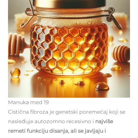
Manuka med 19
Cistična fibroza je genetski poremećaj koji se
nasleđuje autozomno recesivno i
najviše
remeti funkciju disanja, ali se javljaju i