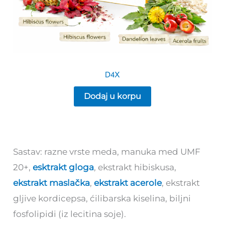
D4X
Dodaj u korpu
Sastav: razne vrste meda, manuka med UMF
20+,
esktrakt gloga
, ekstrakt hibiskusa,
ekstrakt maslačka
,
ekstrakt acerole
, ekstrakt
gljive kordicepsa, ćilibarska kiselina, biljni
fosfolipidi (iz lecitina soje).