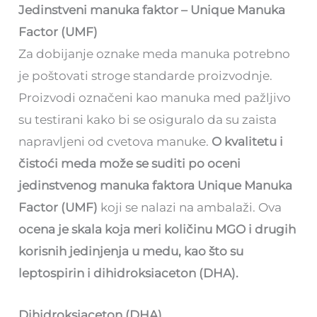
Jedinstveni manuka faktor – Unique Manuka
Factor (UMF)
Za dobijanje oznake meda manuka potrebno
je poštovati stroge standarde proizvodnje.
Proizvodi označeni kao manuka med pažljivo
su testirani kako bi se osiguralo da su zaista
napravljeni od cvetova manuke.
O kvalitetu i
čistoći meda može se suditi po oceni
jedinstvenog manuka faktora Unique Manuka
Factor (UMF)
koji se nalazi na ambalaži. Ova
ocena je skala koja meri količinu MGO i drugih
korisnih jedinjenja u medu, kao što su
leptospirin i dihidroksiaceton (DHA).
Dihidroksiaceton (DHA)