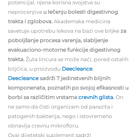
potencijal, njena korisna svojstva su
neprocenjiva
u lečenju bolesti digestivnog
trakta i zglobova.
Akademska medicina
savetuje upotrebu lekova na bazi ove biljke
za
poboljšanje procesa varenja, slabljenje
evakuaciono-motorne funkcije digestivnog
trakta.
Žuta lincura se može naći, pored ostalih
biljčica, u proizvodu
Deecleance
.
Deecleance
sadrži 7 jedinstvenih bilјnih
komponenata, poznatih po svojoj efikasnosti u
borbi sa različitim vrstama
crevnih glista
.
On
ne samo da čisti organizam od parazita i
patogenih bakterija, nego i istovremeno
obnavlјa crevnu mikrofloru.
Ovaj dijetetski suplement sadrži