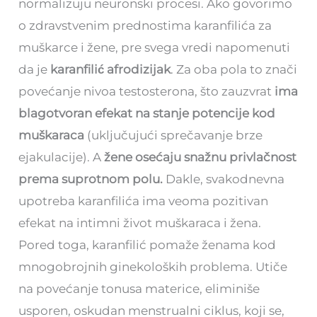
normalizuju neuronski procesi. Ako govorimo
o zdravstvenim prednostima karanfilića za
muškarce i žene, pre svega vredi napomenuti
da je
karanfilić afrodizijak
. Za oba pola to znači
povećanje nivoa testosterona, što zauzvrat
ima
blagotvoran efekat na stanje potencije kod
muškaraca
(uključujući sprečavanje brze
ejakulacije). A
žene osećaju snažnu privlačnost
prema suprotnom polu.
Dakle, svakodnevna
upotreba karanfilića ima veoma pozitivan
efekat na intimni život muškaraca i žena.
Pored toga, karanfilić pomaže ženama kod
mnogobrojnih ginekoloških problema. Utiče
na povećanje tonusa materice, eliminiše
usporen, oskudan menstrualni ciklus, koji se,