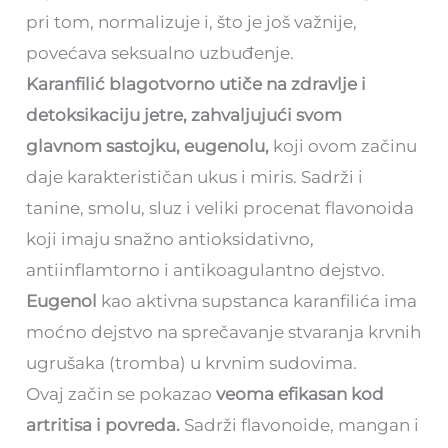
pri tom, normalizuje i, što je još važnije,
povećava seksualno uzbuđenje.
Karanfilić blagotvorno utiče na zdravlje i
detoksikaciju jetre, zahvaljujući svom
glavnom sastojku, eugenolu,
koji ovom začinu
daje karakterističan ukus i miris. Sadrži i
tanine, smolu, sluz i veliki procenat flavonoida
koji imaju snažno antioksidativno,
antiinflamtorno i antikoagulantno dejstvo.
Eugenol
kao aktivna supstanca karanfilića ima
moćno dejstvo na sprečavanje stvaranja krvnih
ugrušaka (tromba) u krvnim sudovima.
Ovaj začin se pokazao
veoma efikasan kod
artritisa i povreda.
Sadrži flavonoide, mangan i