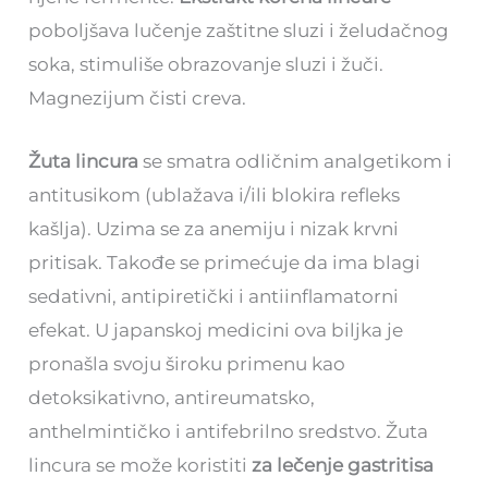
pobolјšava lučenje zaštitne sluzi i želudačnog
soka, stimuliše obrazovanje sluzi i žuči.
Magnezijum čisti creva.
Žuta lincura
se smatra odličnim analgetikom i
antitusikom (ublažava i/ili blokira refleks
kašlja). Uzima se za anemiju i nizak krvni
pritisak. Takođe se primećuje da ima blagi
sedativni, antipiretički i antiinflamatorni
efekat. U japanskoj medicini ova biljka je
pronašla svoju široku primenu kao
detoksikativno, antireumatsko,
anthelmintičko i antifebrilno sredstvo. Žuta
lincura se može koristiti
za lečenje gastritisa