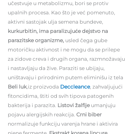
učestvuje u metabolizmu, bori se protiv
upalnih procesa. Kao što je već pomenuto,
aktivni sastojak ulja semena bundeve,
kurkurbitin, ima paralizujuće dejstvo na
parazitske organizme,
usled čega gube
motoričku aktivnost i ne mogu da se prilepe
za zidove creva i drugih organa, razmnožavaju
i nastavljaju da žive. Paraziti se ubijaju,
uništavaju i prirodnim putem eliminišu iz tela
Beli luk
,iz proizvoda
Deccleance
, zahvalјujući
fitoncidima, štiti od svih tipova patogenih
bakterija i parazita.
Listovi žalfije
umanjuju
pojavu alergijskih reakcija.
Crni biber
normalizuje funkciju varenja hrane i aktivira
njene fermente.
Ekstrakt korena lincure