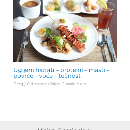
Ugljeni hidrati – proteini – masti –
povrće – voće – tečnost
Blog
/ Od strane
Vision Classic d.o.o.