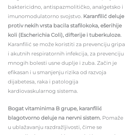
baktericidno, antispazmolitičko, analgetsko i
imunomodulatorno svojstvo.
Karanfilić deluje
protiv nekih vrsta bacila stafilokoka, ešerihije
koli (Escherichia Coli), difterije i tuberkuloze.
Karanfilić se može koristiti za prevenciju gripa
i akutnih respiratornih infekcija, za prevenciju
mnogih bolesti usne duplje i zuba. Začin je
efikasan i u smanjenju rizika od razvoja
dijabetesa, raka i patologija
kardiovaskularnog sistema.
Bogat vitaminima B grupe, karanfilić
blagotvorno deluje na nervni sistem.
Pomaže
u ublažavanju razdražljivosti, čime se