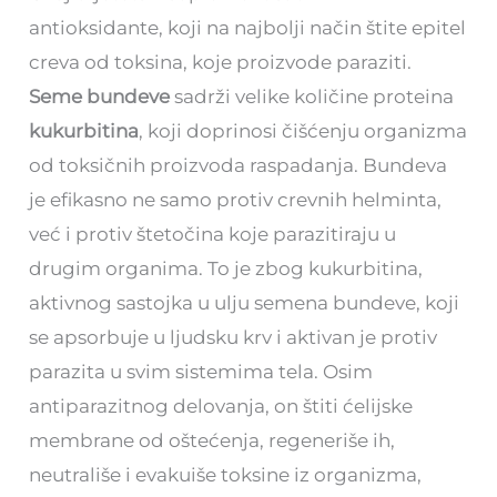
antioksidante, koji na najbolјi način štite epitel
creva od toksina, koje proizvode paraziti.
Seme bundeve
sadrži velike količine proteina
kukurbitina
, koji doprinosi čišćenju organizma
od toksičnih proizvoda raspadanja. Bundeva
je efikasno ne samo protiv crevnih helminta,
već i protiv štetočina koje parazitiraju u
drugim organima. To je zbog kukurbitina,
aktivnog sastojka u ulju semena bundeve, koji
se apsorbuje u ljudsku krv i aktivan je protiv
parazita u svim sistemima tela. Osim
antiparazitnog delovanja, on štiti ćelijske
membrane od oštećenja, regeneriše ih,
neutrališe i evakuiše toksine iz organizma,