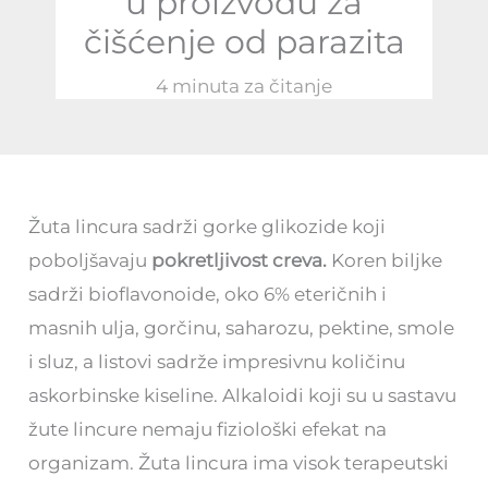
u proizvodu za
čišćenje od parazita
4 minuta za čitanje
Žuta lincura sadrži gorke glikozide koji
poboljšavaju
pokretljivost creva.
Koren biljke
sadrži bioflavonoide, oko 6% eteričnih i
masnih ulja, gorčinu, saharozu, pektine, smole
i sluz, a listovi sadrže impresivnu količinu
askorbinske kiseline. Alkaloidi koji su u sastavu
žute lincure nemaju fiziološki efekat na
organizam. Žuta lincura ima visok terapeutski