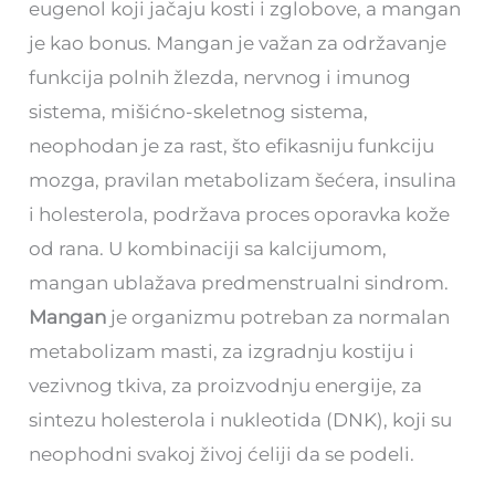
eugenol koji jačaju kosti i zglobove, a mangan
je kao bonus. Mangan je važan za održavanje
funkcija polnih žlezda, nervnog i imunog
sistema, mišićno-skeletnog sistema,
neophodan je za rast, što efikasniju funkciju
mozga, pravilan metabolizam šećera, insulina
i holesterola, podržava proces oporavka kože
od rana. U kombinaciji sa kalcijumom,
mangan ublažava predmenstrualni sindrom.
Mangan
je organizmu potreban za normalan
metabolizam masti, za izgradnju kostiju i
vezivnog tkiva, za proizvodnju energije, za
sintezu holesterola i nukleotida (DNK), koji su
neophodni svakoj živoj ćeliji da se podeli.