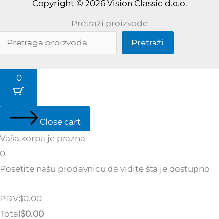
Copyright © 2026 Vision Classic d.o.o.
Pretraži proizvode
Pretraži
0
Close cart
Vaša korpa je prazna
0
Posetite našu prodavnicu da vidite šta je dostupno
Tax
PDV
$
0.00
Amount:
Cart
Total
$
0.00