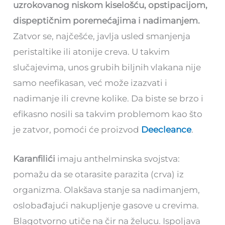
uzrokovanog niskom kiselošću, opstipacijom,
dispeptičnim poremećajima i nadimanjem.
Zatvor se, najčešće, javlja usled smanjenja
peristaltike ili atonije creva. U takvim
slučajevima, unos grubih biljnih vlakana nije
samo neefikasan, već može izazvati i
nadimanje ili crevne kolike. Da biste se brzo i
efikasno nosili sa takvim problemom kao što
je zatvor, pomoći će proizvod
Deecleance
.
Karanfilići
imaju anthelminska svojstva:
pomažu da se otarasite parazita (crva) iz
organizma. Olakšava stanje sa nadimanjem,
oslobađajući nakupljenje gasove u crevima.
Blagotvorno utiče na čir na želucu. Ispoljava