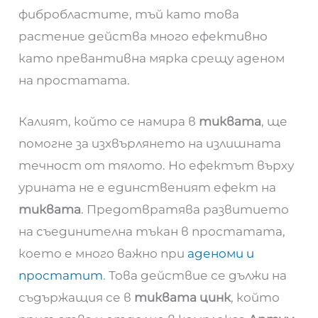
фибробластите, тъй като това
растение действа много ефективно
като превантивна мярка срещу аденом
на простатата.
Калият, който се намира в
тиквата
, ще
помогне за изхвърлянето на излишната
течност от тялото. Но ефектът върху
урината не е единственият ефект на
тиквата
. Предотвратява развитието
на съединителна тъкан в простатата,
което е много важно при
аденоми и
простатит
. Това действие се дължи на
съдържащия се в
тиквата
цинк
, който