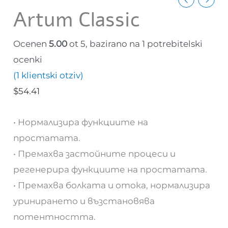
Artum Classic
Ocenen
5.00
ot 5, bazirano na
1
potrebitelski
ocenki
(
1
klientski otziv)
$
54.41
• Нормализира функциите на
простатата.
• Премахва застойните процеси и
регенерира функциите на простатата.
• Премахва болката и отока, нормализира
уринирането и възстановява
потентността.