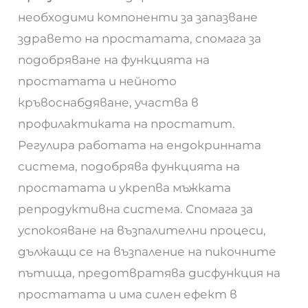
необходими компоненти за запазване
здравето на простатата, спомага за
подобряване на функцията на
простатата и нейното
кръвоснабдяване, участва в
профилактиката на простатит.
Регулира работата на ендокринната
система, подобрява функцията на
простатата и укрепва мъжката
репродуктивна система. Спомага за
успокояване на възпалителни процеси,
дължащи се на възпаление на пикочните
пътища, предотвратява дисфункция на
простатата и има силен ефект в