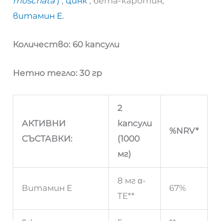
moschata
)
,
цинк
, бета-каротин,
витамин Е.
Количество: 60 капсули
Нетно тегло: 30 гр
2
АКТИВНИ
капсули
%NRV*
СЪСТАВКИ:
(1000
мг)
8 мг α-
Витамин Е
67%
TE**