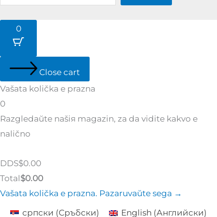
0
Close cart
Vašata količka e prazna
0
Razgledaйte našiя magazin, za da vidite kakvo e
nalično
Tax
DDS
$
0.00
Amount:
Cart
Total
$
0.00
Total:
Vašata količka e prazna. Pazaruvaйte sega →
српски
(
Сръбски
)
English
(
Английски
)