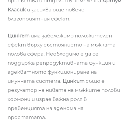
присъства и отделно в комплекса
Артум
Класик
и засилва още повече
благоприятния ефект.
Цинкът
има забележимо положителен
ефект върху състоянието на мъжката
полова сфера. Необходимо е да се
поддържа репродуктивната функция и
адекватното функциониране на
имунната система.
Цинкът
също е
регулатор на нивата на мъжките полови
хормони и играе важна роля в
превенцията на аденома на
простатата.