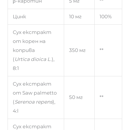
β-каротин
5 мг
**
Цинк
10 мг
100%
Сух екстракт
от корен на
коприва
350 мг
**
(
Urtica dioica L.
),
8:1
Сух екстракт
от Saw palmetto
50 мг
**
(
Serenoa repens
),
4:l
Сух екстракт