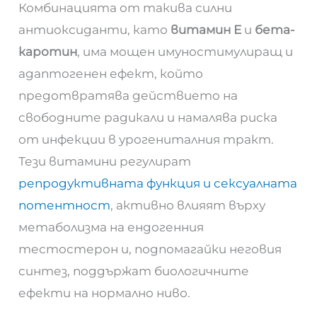
Комбинацията от такива силни
антиоксиданти, като
витамин Е
и
бета-
каротин
, има мощен имуностимулиращ и
адаптогенен ефект, който
предотвратява действието на
свободните радикали и намалява риска
от инфекции в урогениталния тракт.
Тези витамини регулират
репродуктивната функция и сексуалната
потентност
, активно влияят върху
метаболизма на ендогенния
тестостерон и, подпомагайки неговия
синтез, поддържат биологичните
ефекти на нормално ниво.