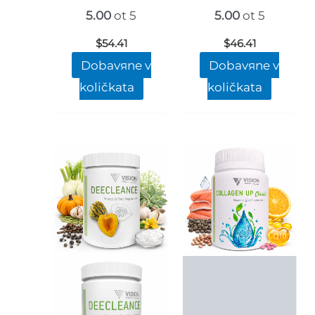
5.00
ot 5
5.00
ot 5
$
54.41
$
46.41
Dobavяne v
Dobavяne v
količkata
količkata