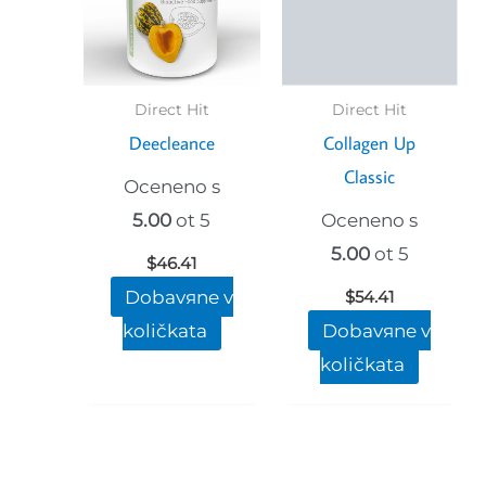
Direct Hit
Direct Hit
Deecleance
Collagen Up
Classic
Oceneno s
5.00
ot 5
Oceneno s
5.00
ot 5
$
46.41
Dobavяne v
$
54.41
količkata
Dobavяne v
količkata