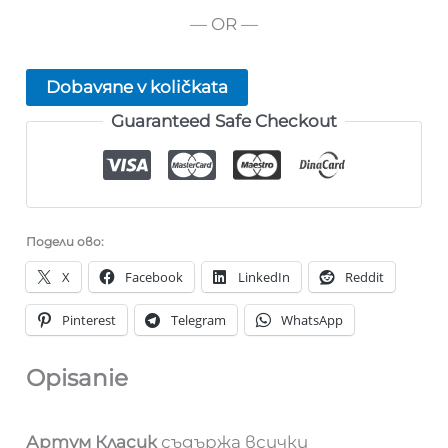
— OR —
Dobavяne v količkata
Guaranteed Safe Checkout
Подели ово:
X
Facebook
LinkedIn
Reddit
Pinterest
Telegram
WhatsApp
Opisanie
Артум Класик
съдържа всички