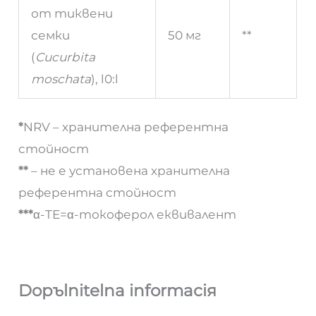
от тиквени
семки
50 мг
**
(
Cucurbita
moschata
), l0:l
*
NRV – хранителна референтна
стойност
**
– не е установена хранителна
референтна стойност
***
α-TE=α-токоферол еквивалент
Dopъlnitelna informaciя