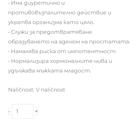
• Има диуретично и
противовъзпалително действие и
укрепва организма като цяло.
• Служи за предотвратяване
образуването на аденом на простатата.
• Намалява риска от импотентност.
• Нормализира хормоналните нива и
удължава мъжката младост.
Naličnost:
V naličnost
količestvo
+
-
za
Artum
Classic