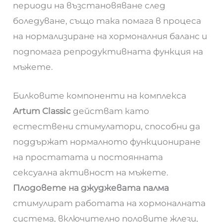
периоди на възстановяване след
боледуване, също така помага в процеса
на нормализиране на хормоналния баланс и
подпомага репродуктивната функция на
мъжете.
Билковите компоненти на комплекса
Artum Classic
действат като
естествени стимулатори, способни да
поддържат нормалното функциониране
на простатата и постоянната
сексуална активност на мъжете.
Плодовете на джуджевата палма
стимулират работата на хормоналната
система, включително половите жлези,