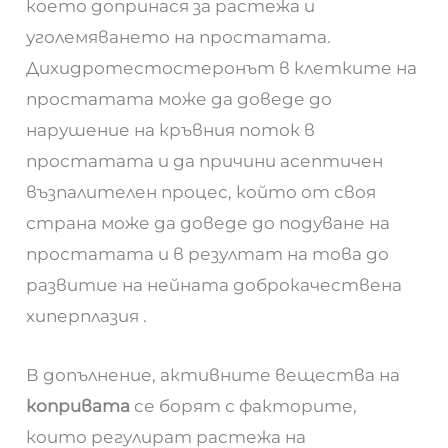
което допринася за растежа и
уголемяването на простатата.
Дихидротестостеронът в клетките на
простатата може да доведе до
нарушение на кръвния поток в
простатата и да причини асептичен
възпалителен процес, който от своя
страна може да доведе до подуване на
простатата и в резултат на това до
развитие на нейната доброкачествена
хиперплазия .
В допълнение, активните вещества на
копривата
се борят с факторите,
които регулират растежа на