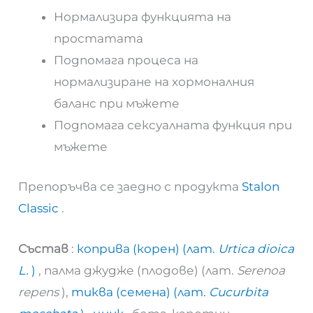
Нормализира функцията на
простатата
Подпомага процеса на
нормализиране на хормоналния
баланс при мъжете
Подпомага сексуалната функция при
мъжете
Препоръчва се заедно с продукта
Stalon
Classic
.
Състав
:
коприва (корен) (лат.
Urtica dioica
L.
)
, палма джудже (плодове) (лат.
Serenoa
repens
),
тиква (семена) (лат.
Cucurbita