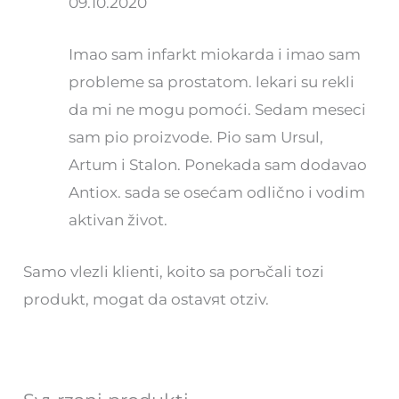
09.10.2020
Imao sam infarkt miokarda i imao sam
probleme sa prostatom. lekari su rekli
da mi ne mogu pomoći. Sedam meseci
sam pio proizvode. Pio sam Ursul,
Artum i Stalon. Ponekada sam dodavao
Antiox. sada se osećam odlično i vodim
aktivan život.
Samo vlezli klienti, koito sa porъčali tozi
produkt, mogat da ostavяt otziv.