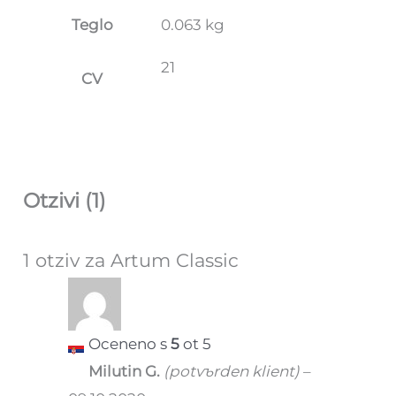
Teglo
0.063 kg
21
CV
Otzivi (1)
1 otziv za
Artum Classic
Oceneno s
5
ot 5
Milutin G.
(potvъrden klient)
–