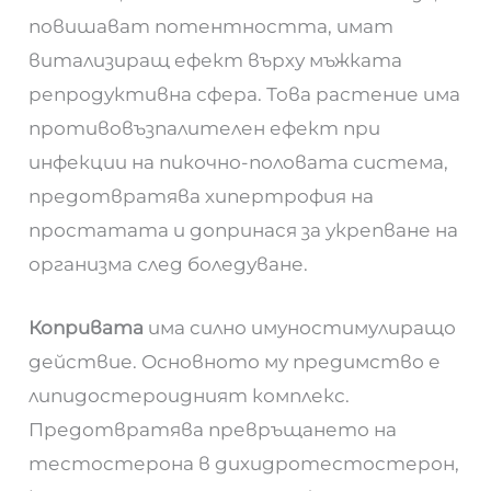
повишават потентността, имат
витализиращ ефект върху мъжката
репродуктивна сфера. Това растение има
противовъзпалителен ефект при
инфекции на пикочно-половата система,
предотвратява хипертрофия на
простатата и допринася за укрепване на
организма след боледуване.
Копривата
има силно имуностимулиращо
действие. Основното му предимство е
липидостероидният комплекс.
Предотвратява превръщането на
тестостерона в дихидротестостерон,