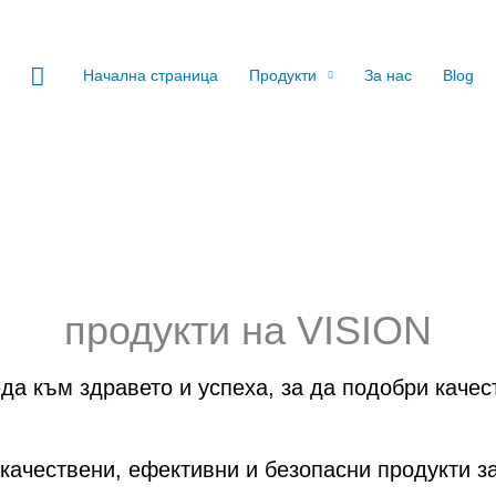
Search
Начална страница
Продукти
За нас
Blog
продукти на VISION
да към здравето и успеха, за да подобри качес
ачествени, ефективни и безопасни продукти за