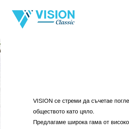
Skip
to
content
VISION се стреми да съчетае погле
обществото като цяло.
Предлагаме широка гама от високок