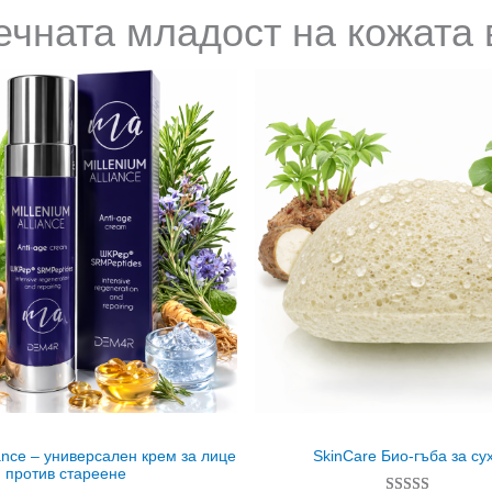
ечната младост на кожата 
iance – универсален крем за лице
SkinCare Био-гъба за су
против стареене