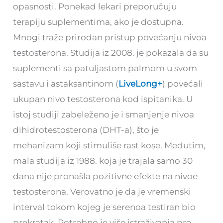
opasnosti. Ponekad lekari preporučuju
terapiju suplementima, ako je dostupna.
Mnogi traže prirodan pristup povećanju nivoa
testosterona. Studija iz 2008. je pokazala da su
suplementi sa patuljastom palmom u svom
sastavu i astaksantinom (
LiveLong+
) povećali
ukupan nivo testosterona kod ispitanika. U
istoj studiji zabeleženo je i smanjenje nivoa
dihidrotestosterona (DHT-a), što je
mehanizam koji stimuliše rast kose. Međutim,
mala studija iz 1988. koja je trajala samo 30
dana nije pronašla pozitivne efekte na nivoe
testosterona. Verovatno je da je vremenski
interval tokom kojeg je serenoa testiran bio
prekratak. Potrebno je više istraživanja pre