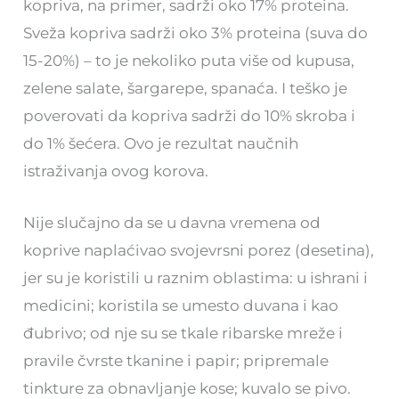
kopriva, na primer, sadrži oko 17% proteina.
Sveža kopriva sadrži oko 3% proteina (suva do
15-20%) – to je nekoliko puta više od kupusa,
zelene salate, šargarepe, spanaća. I teško je
poverovati da kopriva sadrži do 10% skroba i
do 1% šećera. Ovo je rezultat naučnih
istraživanja ovog korova.
Nije slučajno da se u davna vremena od
koprive naplaćivao svojevrsni porez (desetina),
jer su je koristili u raznim oblastima: u ishrani i
medicini; koristila se umesto duvana i kao
đubrivo; od nje su se tkale ribarske mreže i
pravile čvrste tkanine i papir; pripremale
tinkture za obnavljanje kose; kuvalo se pivo.