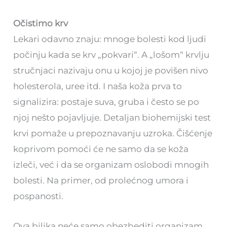
Očistimo krv
Lekari odavno znaju: mnoge bolesti kod ljudi
počinju kada se krv „pokvari“. A „lošom“ krvlju
stručnjaci nazivaju onu u kojoj je povišen nivo
holesterola, uree itd. I naša koža prva to
signalizira: postaje suva, gruba i često se po
njoj nešto pojavljuje. Detaljan biohemijski test
krvi pomaže u prepoznavanju uzroka. Čišćenje
koprivom pomoći će ne samo da se koža
izleči, već i da se organizam oslobodi mnogih
bolesti. Na primer, od prolećnog umora i
pospanosti.
Ova biljka neće samo obezbediti organizam