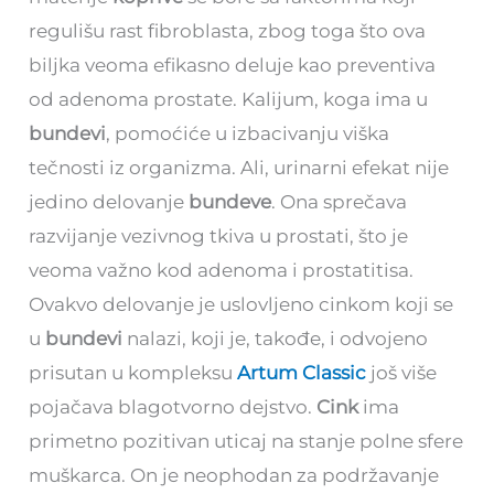
regulišu rast fibroblasta, zbog toga što ova
biljka veoma efikasno deluje kao preventiva
od adenoma prostate. Kalijum, koga ima u
bundevi
, pomoćiće u izbacivanju viška
tečnosti iz organizma. Ali, urinarni efekat nije
jedino delovanje
bundeve
. Ona sprečava
razvijanje vezivnog tkiva u prostati, što je
veoma važno kod adenoma i prostatitisa.
Ovakvo delovanje je uslovljeno cinkom koji se
u
bundevi
nalazi, koji je, takođe, i odvojeno
prisutan u kompleksu
Artum Classic
još više
pojačava blagotvorno dejstvo.
Cink
ima
primetno pozitivan uticaj na stanje polne sfere
muškarca. On je neophodan za podržavanje