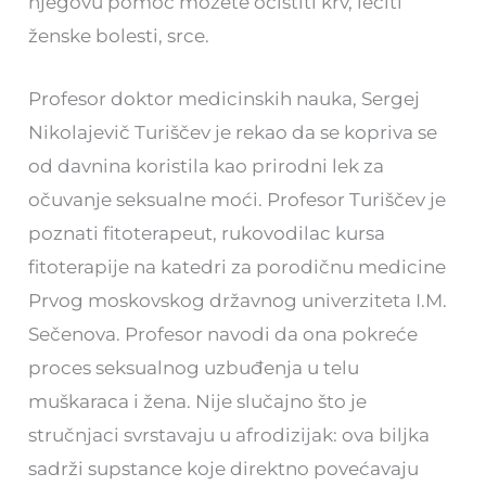
njegovu pomoć možete očistiti krv, lečiti
ženske bolesti, srce.
Profesor doktor medicinskih nauka, Sergej
Nikolajevič Turiščev je rekao da se kopriva se
od davnina koristila kao prirodni lek za
očuvanje seksualne moći. Profesor Turiščev je
poznati fitoterapeut, rukovodilac kursa
fitoterapije na katedri za porodičnu medicine
Prvog moskovskog državnog univerziteta I.M.
Sečenova. Profesor navodi da ona pokreće
proces seksualnog uzbuđenja u telu
muškaraca i žena. Nije slučajno što je
stručnjaci svrstavaju u afrodizijak: ova biljka
sadrži supstance koje direktno povećavaju