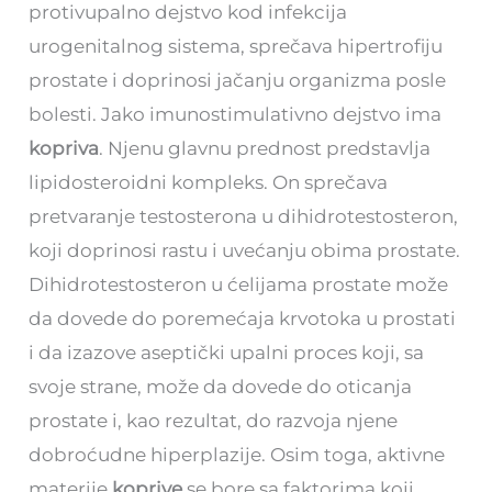
protivupalno dejstvo kod infekcija
urogenitalnog sistema, sprečava hipertrofiju
prostate i doprinosi jačanju organizma posle
bolesti. Jako imunostimulativno dejstvo ima
kopriva
. Njenu glavnu prednost predstavlja
lipidosteroidni kompleks. On sprečava
pretvaranje testosterona u dihidrotestosteron,
koji doprinosi rastu i uvećanju obima prostate.
Dihidrotestosteron u ćelijama prostate može
da dovede do poremećaja krvotoka u prostati
i da izazove aseptički upalni proces koji, sa
svoje strane, može da dovede do oticanja
prostate i, kao rezultat, do razvoja njene
dobroćudne hiperplazije. Osim toga, aktivne
materije
koprive
se bore sa faktorima koji