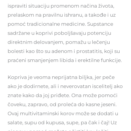
ispraviti situaciju promenom načina života,
prelaskom na pravilnu ishranu, a takođe i uz
pomoć tradicionalne medicine. Supstance
sadržane u koprivi poboljšavaju potenciju
direktnim delovanjem, pomažu u lečenju
bolesti kao što su adenom i prostatitis, koji su
praćeni smanjenjem libida i erektilne funkcije.
Kopriva je veoma neprijatna biljka, jer peče
ako je dodirnete, ali i neverovatan iscelitelj ako
znate kako da joj priđete. Ona može pomoći
čoveku, zapravo, od proleća do kasne jeseni.
Ovaj multivitaminski korov može se dodati u
salate, supu od kupusa, supe, pa čak i čaj! Uz