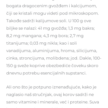
bogata dragocenim gvožđem i kalcijumom,
čiji se kristali mogu videti pod mikroskopom.
Takođe sadrži kalijumove soli. U 100 g ove
biljke se nalazi: 41 mg gvožđa; 1,3 mg bakra;
8,2 mg mangana; 4,3 mg bora; 2,7 mg
titanijuma; 0,03 mg nikla; kao i soli
vanadijuma, aluminijuma, hroma, silicijuma,
cinka, stroncijuma, molibdena; jod. Dakle, 100-
150 g sveže koprive obezbediće čoveku skoro
dnevnu potrebu esencijalnih supstanci.
Ali ono što je potpuno iznenađujuće, kako je
naglasio naš stručnjak, ovaj korov sadrži ne
samo vitamine i minerale, već i proteine. Suva