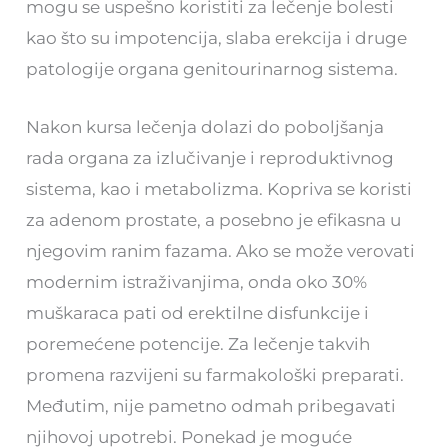
mogu se uspešno koristiti za lečenje bolesti
kao što su impotencija, slaba erekcija i druge
patologije organa genitourinarnog sistema.
Nakon kursa lečenja dolazi do poboljšanja
rada organa za izlučivanje i reproduktivnog
sistema, kao i metabolizma. Kopriva se koristi
za adenom prostate, a posebno je efikasna u
njegovim ranim fazama. Ako se može verovati
modernim istraživanjima, onda oko 30%
muškaraca pati od erektilne disfunkcije i
poremećene potencije. Za lečenje takvih
promena razvijeni su farmakološki preparati.
Međutim, nije pametno odmah pribegavati
njihovoj upotrebi. Ponekad je moguće