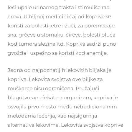
leči upale urinarnog trakta i stimuliše rad
creva. U biljnoj medicini čaj od koprive se
koristi za bolesti jetre i žuči, za poremećaje
sna, grčeve u stomaku, čireve, bolesti pluća
kod tumora slezine itd. Kopriva sadrži puno
gvožđa i uspešno se koristi kod anemije.
Jedna od najpoznatijih lekovitih biljaka je
kopriva. Lekovita svojstva ove biljke za
muškarce nisu ograničena. Pružajući
blagotvoran efekat na organizam, kopriva je
osvojila prvo mesto među netradicionalnim
metodama lečenja, kao najsigurnija
alternativa lekovima. Lekovita svojstva koprive