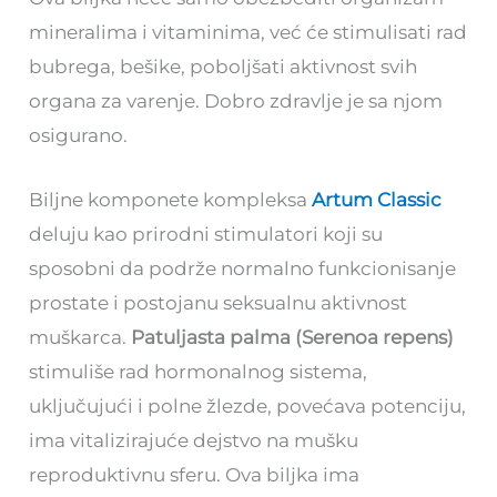
mineralima i vitaminima, već će stimulisati rad
bubrega, bešike, poboljšati aktivnost svih
organa za varenje. Dobro zdravlje je sa njom
osigurano.
Biljne komponete kompleksa
Artum Classic
deluju kao prirodni stimulatori koji su
sposobni da podrže normalno funkcionisanje
prostate i postojanu seksualnu aktivnost
muškarca.
Patuljasta
palma (Serenoa repens)
stimuliše rad hormonalnog sistema,
uključujući i polne žlezde, povećava potenciju,
ima vitalizirajuće dejstvo na mušku
reproduktivnu sferu. Ova biljka ima