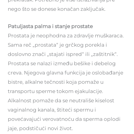
nego što se donese konačan zaključak.
Patuljasta palma i stanje prostate
Prostata je neophodna za zdravlje muškaraca.
Sama reč „prostata“ je grčkog porekla i
doslovno znači „stajati ispred“ ili „zaštitnik“.
Prostata se nalazi između bešike i debelog
creva. Njegova glavna funkcija je oslobađanje
bistre, alkalne tečnosti koja pomaže u
transportu sperme tokom ejakulacije.
Alkalnost pomaže da se neutrališe kiselost
vaginalnog kanala, štiteći spermu i
povećavajući verovatnoću da sperma oplodi
jaje, podstičući novi život.