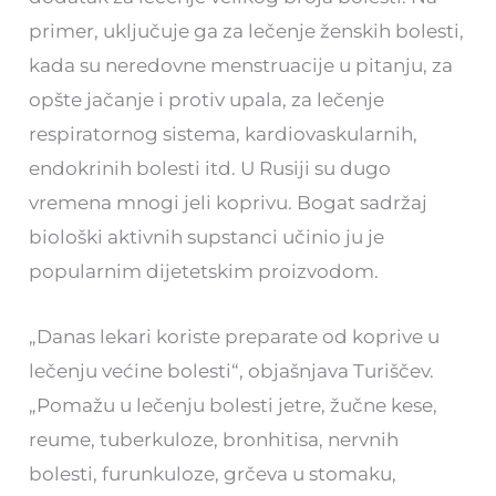
primer, uključuje ga za lečenje ženskih bolesti,
kada su neredovne menstruacije u pitanju, za
opšte jačanje i protiv upala, za lečenje
respiratornog sistema, kardiovaskularnih,
endokrinih bolesti itd. U Rusiji su dugo
vremena mnogi jeli koprivu. Bogat sadržaj
biološki aktivnih supstanci učinio ju je
popularnim dijetetskim proizvodom.
„Danas lekari koriste preparate od koprive u
lečenju većine bolesti“, objašnjava Turiščev.
„Pomažu u lečenju bolesti jetre, žučne kese,
reume, tuberkuloze, bronhitisa, nervnih
bolesti, furunkuloze, grčeva u stomaku,