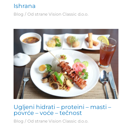
Ishrana
Blog
/ Od strane
Vision Classic d.o.o.
Ugljeni hidrati – proteini – masti –
povrće – voće – tečnost
Blog
/ Od strane
Vision Classic d.o.o.