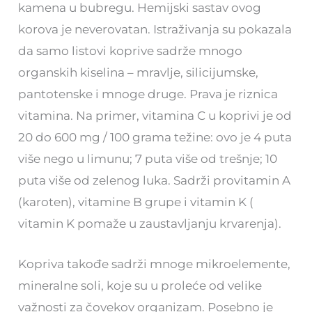
kamena u bubregu. Hemijski sastav ovog
korova je neverovatan. Istraživanja su pokazala
da samo listovi koprive sadrže mnogo
organskih kiselina – mravlje, silicijumske,
pantotenske i mnoge druge. Prava je riznica
vitamina. Na primer, vitamina C u koprivi je od
20 do 600 mg / 100 grama težine: ovo je 4 puta
više nego u limunu; 7 puta više od trešnje; 10
puta više od zelenog luka. Sadrži provitamin A
(karoten), vitamine B grupe i vitamin K (
vitamin K pomaže u zaustavljanju krvarenja).
Kopriva takođe sadrži mnoge mikroelemente,
mineralne soli, koje su u proleće od velike
važnosti za čovekov organizam. Posebno je