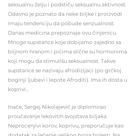
seksualnu želju i podstiču seksualnu aktivnost.
Odavno je poznato da neke biljke i proizvodi
imaju tendenciju da pobude senzualnost.
Danas medicina prepoznaje ovu činjenicu.
Mnoge supstance koje dobijamo zajedno sa
biljnom hranom i pićima slične su hormonima
koji mogu da stimulišu seksualnost. Takve
supstance se nazivaju afrodizijaci (po grčkoj
boginji ljubavi i lepote Afroditi). Ima ih dosta u
koprivi…
Inače, Sergej Nikolajevič je diplomirao
proučavanje lekovitih svojstava biljaka.
Neprocenjivi korov, koprivu, preporučuje kao
dodatak za lečenje velikog broja bolesti. Na