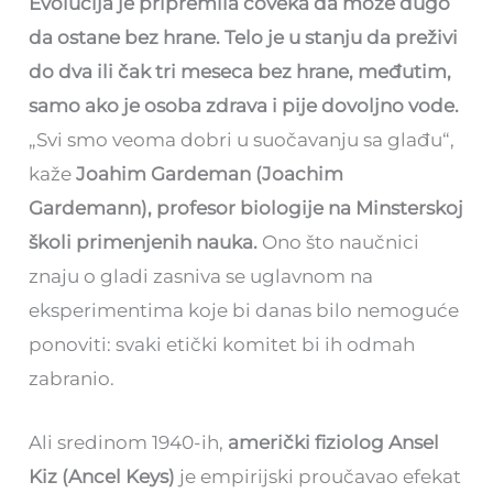
Evolucija je pripremila čoveka da može dugo
da ostane bez hrane. Telo je u stanju da preživi
do dva ili čak tri meseca bez hrane, međutim,
samo ako je osoba zdrava i pije dovoljno vode.
„Svi smo veoma dobri u suočavanju sa glađu“,
kaže
Joahim Gardeman (Joachim
Gardemann), profesor biologije na Minsterskoj
školi primenjenih nauka.
Ono što naučnici
znaju o gladi zasniva se uglavnom na
eksperimentima koje bi danas bilo nemoguće
ponoviti: svaki etički komitet bi ih odmah
zabranio.
Ali sredinom 1940-ih,
američki fiziolog Ansel
Kiz (Ancel Keys)
je empirijski proučavao efekat