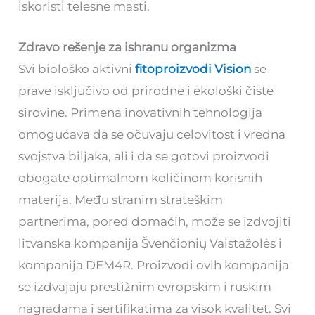
iskoristi telesne masti.
Zdravo rešenje za ishranu organizma
Svi biološko aktivni
fitoproizvodi Vision
se
prave isključivo od prirodne i ekološki čiste
sirovine. Primena inovativnih tehnologija
omogućava da se očuvaju celovitost i vredna
svojstva biljaka, ali i da se gotovi proizvodi
obogate optimalnom količinom korisnih
materija. Među stranim strateškim
partnerima, pored domaćih, može se izdvojiti
litvanska kompanija Švenčionių Vaistažolės i
kompanija DEM4R. Proizvodi ovih kompanija
se izdvajaju prestižnim evropskim i ruskim
nagradama i sertifikatima za visok kvalitet. Svi