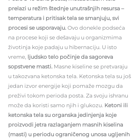
prelazi u režim štednje unutrašnjih resursa –
temperatura i pritisak tela se smanjuju, svi
procesi se usporavaju.
Ovo donekle podseća
na procese koji se dešavaju u organizmima
životinja koje padaju u hibernaciju. U isto
vreme,
ljudsko telo počinje da sagoreva
sopstvene masti.
Masne kiseline se pretvaraju
u takozvana ketonska tela. Ketonska tela su još
jedan izvor energije koji pomaže mozgu da
preživi tokom perioda posta. Za svoju ishranu
može da koristi samo njih i glukozu.
Ketoni ili
ketonska tela su organska jedinjenja koje
proizvodi jetra razlaganjem masnih kiselina
(masti) u periodu ograničenog unosa ugljenih