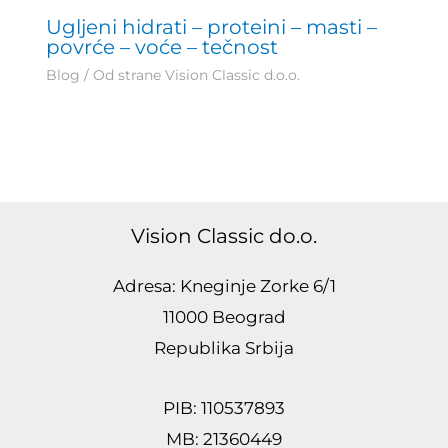
Ugljeni hidrati – proteini – masti –
povrće – voće – tečnost
Blog
/ Od strane
Vision Classic d.o.o.
Vision Classic do.o.
Adresa: Kneginje Zorke 6/1
11000 Beograd
Republika Srbija
PIB: 110537893
MB: 21360449