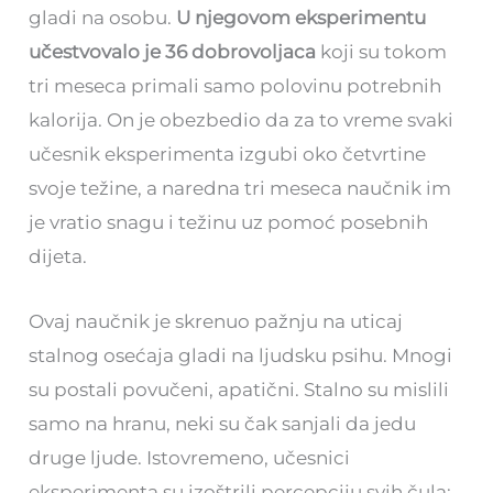
gladi na osobu.
U njegovom eksperimentu
učestvovalo je 36 dobrovoljaca
koji su tokom
tri meseca primali samo polovinu potrebnih
kalorija. On je obezbedio da za to vreme svaki
učesnik eksperimenta izgubi oko četvrtine
svoje težine, a naredna tri meseca naučnik im
je vratio snagu i težinu uz pomoć posebnih
dijeta.
Ovaj naučnik je skrenuo pažnju na uticaj
stalnog osećaja gladi na ljudsku psihu. Mnogi
su postali povučeni, apatični. Stalno su mislili
samo na hranu, neki su čak sanjali da jedu
druge ljude. Istovremeno, učesnici
eksperimenta su izoštrili percepciju svih čula: