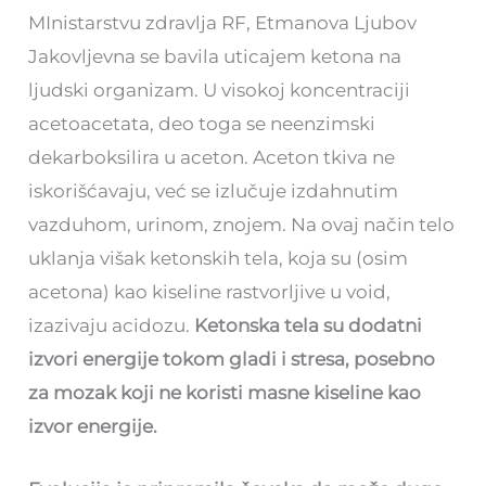
MInistarstvu zdravlja RF, Etmanova Ljubov
Jakovljevna se bavila uticajem ketona na
ljudski organizam. U visokoj koncentraciji
acetoacetata, deo toga se neenzimski
dekarboksilira u aceton. Aceton tkiva ne
iskorišćavaju, već se izlučuje izdahnutim
vazduhom, urinom, znojem. Na ovaj način telo
uklanja višak ketonskih tela, koja su (osim
acetona) kao kiseline rastvorljive u void,
izazivaju acidozu.
Ketonska tela su dodatni
izvori energije tokom gladi i stresa, posebno
za mozak koji ne koristi masne kiseline kao
izvor energije.