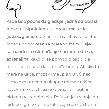
Kada telo počne da gladuje, jedna od oblasti
mozga – hipotalamus – preuzima uzde
ljudskog tela.
Istovremeno se aktivira centar
mozga odgovoran za metabolizam.
Daje
komandu za oslobađanje hormona stresa,
adrenalina,
kako bi se pomoglo osobi da
mobiliše resurse da pronađe hranu. Ali ako ta
mera ne uspe, mozak ima „plan B“. Čineći
samo dva procenta ukupne telesne težine
čoveka, mozak troši polovinu svih ugljenih
hidrata potrebnih telu. Pošto nije u stanju da
radi bez glukoze, mozak svoje rezerve traži u