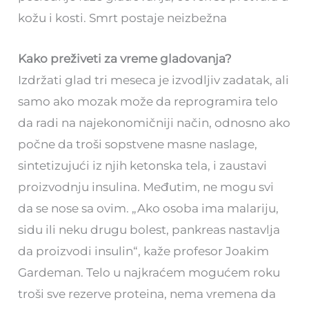
kožu i kosti. Smrt postaje neizbežna
Kako preživeti za vreme gladovanja?
Izdržati glad tri meseca je izvodljiv zadatak, ali
samo ako mozak može da reprogramira telo
da radi na najekonomičniji način, odnosno ako
počne da troši sopstvene masne naslage,
sintetizujući iz njih ketonska tela, i zaustavi
proizvodnju insulina. Međutim, ne mogu svi
da se nose sa ovim. „Ako osoba ima malariju,
sidu ili neku drugu bolest, pankreas nastavlja
da proizvodi insulin“, kaže profesor Joakim
Gardeman. Telo u najkraćem mogućem roku
troši sve rezerve proteina, nema vremena da