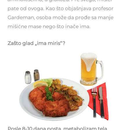
pate od ovoga. Kao što objašnjava profesor
Gardeman, osoba može da prođe sa manje
mišićne mase nego što inače ima.
Zašto glad „ima miris“?
Posle 8-10 dana posta, metabolizam tela