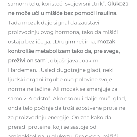
samom telu, koristeći svojevrsni „trik”.
Glukoza
ne može ući u mišiće bez pomoći insulina
.
Tada mozak daje signal da zaustavi
proizvodnju ovog hormona, tako da mišići
ostaju bez ičega. „Drugim rečima,
mozak
kontroliše metabolizam tako da, pre svega,
preživi on sam
”, objašnjava Joakim
Hardeman. „Usled dugotrajne gladi, neki
ljudski organi izgube oko polovine svoje
normalne težine. Ali mozak se smanjuje za
samo 2-4 odsto”. Ako osobu i dalje muči glad,
onda telo počinje da troši sopstvene proteine
za proizvodnju energije. On zna kako da
preradi proteine, koji se sastoje od
aminokiselina, u glukozu. Pre svega, mišići