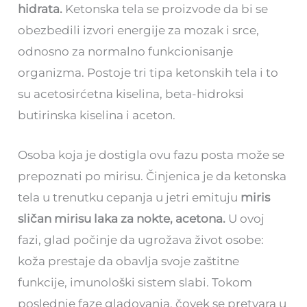
hidrata.
Ketonska tela se proizvode da bi se
obezbedili izvori energije za mozak i srce,
odnosno za normalno funkcionisanje
organizma. Postoje tri tipa ketonskih tela i to
su acetosirćetna kiselina, beta-hidroksi
butirinska kiselina i aceton.
Osoba koja je dostigla ovu fazu posta može se
prepoznati po mirisu. Činjenica je da ketonska
tela u trenutku cepanja u jetri emituju
miris
sličan mirisu laka za nokte, acetona.
U ovoj
fazi, glad počinje da ugrožava život osobe:
koža prestaje da obavlja svoje zaštitne
funkcije, imunološki sistem slabi. Tokom
poslednje faze gladovanja, čovek se pretvara u