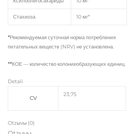
Ксилоолигосахариды
10 мг*
Стахиоза
10 мг*
*
Рекомендуемая суточная норма потребления
питательных веществ (NRV) не установлена.
**
КОЕ — количество колониеобразующих единиц
Detali
23,75
CV
Otzыvы (0)
Otzыvы