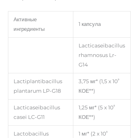
Активные
1 капсула
ингредиенты
Lacticaseibacillus
rhamnosus Lr-
G14
⁹
Lactiplantibacillus
3,75 мг* (1,5 x 10
plantarum LP-G18
КОЕ**)
⁸
Lacticaseibacillus
1,25 мг* (5 x 10
casei LC-G11
КОЕ**)
⁸
Lactobacillus
1 мг* (2 x 10