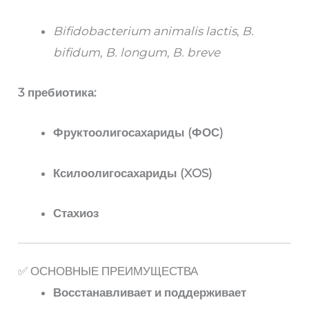
Bifidobacterium animalis lactis
,
B.
bifidum
,
B. longum
,
B. breve
3 пребиотика:
Фруктоолигосахариды (ФОС)
Ксилоолигосахариды (XOS)
Стахиоз
✅ ОСНОВНЫЕ ПРЕИМУЩЕСТВА
Восстанавливает и поддерживает