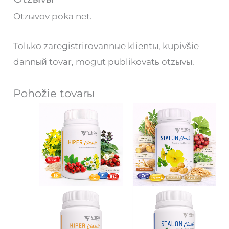
Otzыvov poka net.
Tolьko zaregistrirovannыe klientы, kupivšie
dannый tovar, mogut publikovatь otzыvы.
Pohožie tovarы