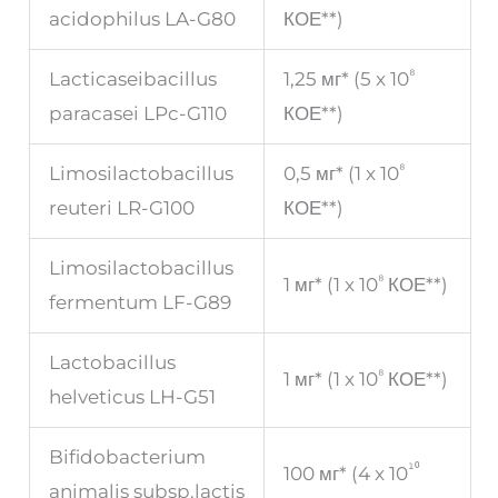
acidophilus LA-G80
КОЕ**)
⁸
Lacticaseibacillus
1,25 мг* (5 x 10
paracasei LPc-G110
КОЕ**)
⁸
Limosilactobacillus
0,5 мг* (1 x 10
reuteri LR-G100
КОЕ**)
Limosilactobacillus
⁸
1 мг* (1 x 10
КОЕ**)
fermentum LF-G89
Lactobacillus
⁸
1 мг* (1 x 10
КОЕ**)
helveticus LH-G51
Bifidobacterium
¹⁰
100 мг* (4 x 10
animalis subsp.lactis