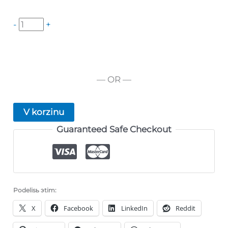
Količestvo
-
+
tovara
ProBio
Maximum
— OR —
Active
V korzinu
Guaranteed Safe Checkout
Podelisь эtim:
X
Facebook
LinkedIn
Reddit