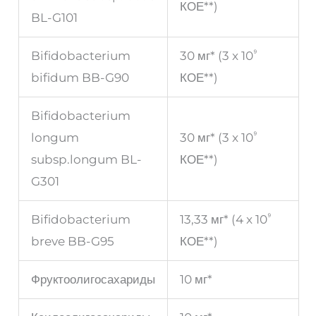
КОЕ**)
BL-G101
⁹
Bifidobacterium
30 мг* (3 x 10
bifidum BB-G90
КОЕ**)
Bifidobacterium
⁹
longum
30 мг* (3 x 10
subsp.longum BL-
КОЕ**)
G301
⁹
Bifidobacterium
13,33 мг* (4 x 10
breve BB-G95
КОЕ**)
Фруктоолигосахариды
10 мг*