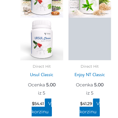
Direct Hit
Direct Hit
Ursul Classic
Enjoy NT Classic
Ocenka
5.00
Ocenka
5.00
iz 5
iz 5
V
V
$
54.41
$
41.29
korzinu
korzinu