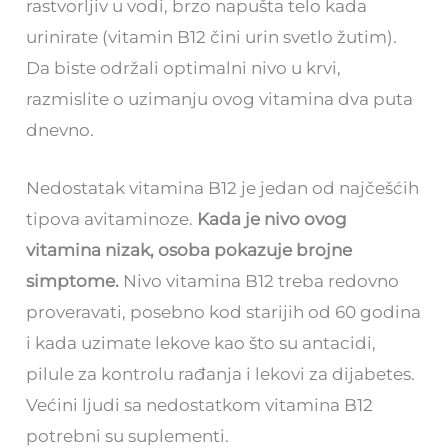
rastvorljiv u vodi, brzo napušta telo kada
urinirate (vitamin B12 čini urin svetlo žutim).
Da biste održali optimalni nivo u krvi,
razmislite o uzimanju ovog vitamina dva puta
dnevno.
Nedostatak vitamina B12 je jedan od najčešćih
tipova avitaminoze.
Kada je nivo ovog
vitamina nizak, osoba pokazuje brojne
simptome.
Nivo vitamina B12 treba redovno
proveravati, posebno kod starijih od 60 godina
i kada uzimate lekove kao što su antacidi,
pilule za kontrolu rađanja i lekovi za dijabetes.
Većini ljudi sa nedostatkom vitamina B12
potrebni su suplementi.