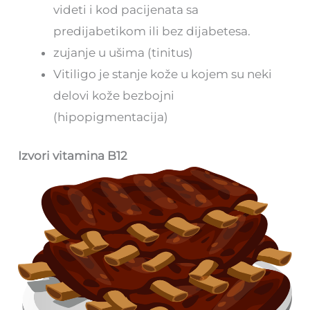
videti i kod pacijenata sa
predijabetikom ili bez dijabetesa.
zujanje u ušima (tinitus)
Vitiligo je stanje kože u kojem su neki
delovi kože bezbojni
(hipopigmentacija)
Izvori vitamina B12