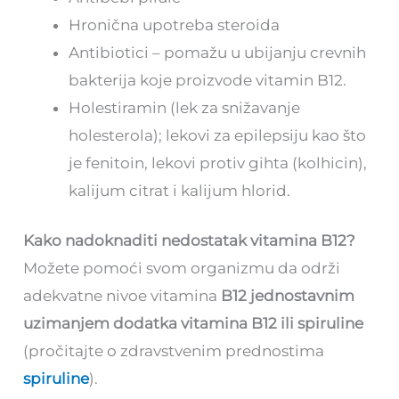
Hronična upotreba steroida
Antibiotici – pomažu u ubijanju crevnih
bakterija koje proizvode vitamin B12.
Holestiramin (lek za snižavanje
holesterola); lekovi za epilepsiju kao što
je fenitoin, lekovi protiv gihta (kolhicin),
kalijum citrat i kalijum hlorid.
Kako nadoknaditi nedostatak vitamina B12?
Možete pomoći svom organizmu da održi
adekvatne nivoe vitamina
B12 jednostavnim
uzimanjem dodatka vitamina B12 ili spiruline
(pročitajte o zdravstvenim prednostima
spiruline
).