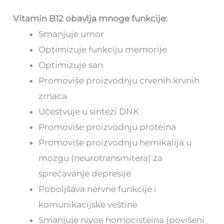
Vitamin B12 obavlja mnoge funkcije:
Smanjuje umor
Optimizuje funkciju memorije
Optimizuje san
Promoviše proizvodnju crvenih krvnih
zrnaca
Učestvuje u sintezi DNK
Promoviše proizvodnju proteina
Promoviše proizvodnju hemikalija u
mozgu (neurotransmitera) za
sprečavanje depresije
Poboljšava nervne funkcije i
komunikacijske veštine
Smanjuje nivoe homocisteina (povišeni