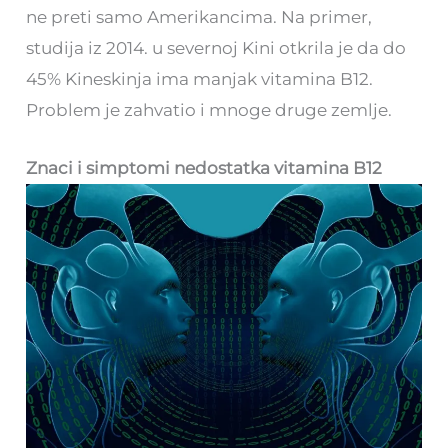
ne preti samo Amerikancima. Na primer,
studija iz 2014. u severnoj Kini otkrila je da do
45% Kineskinja ima manjak vitamina B12.
Problem je zahvatio i mnoge druge zemlje.
Znaci i simptomi nedostatka vitamina B12