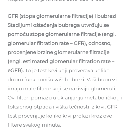
GFR (stopa glomerularne filtracije)
i bubrezi
Stadijumi oštećenja bubrega utvrđuju se
pomoću stope glomerularne filtracije (engl.
glomerular filtration rate – GFR), odnosno,
procenjene brzine glomerularne filtracije
(engl. estimated glomerular filtration rate –
eGFR).
To je test krvi koji proverava koliko
dobro funkcionišu vaši bubrezi. Vaši bubrezi
imaju male filtere koji se nazivaju glomeruli.
Ovi filteri pomažu u uklanjanju metaboličkog i
toksičnog otpada i viška tečnosti iz krvi. GFR
test procenjuje koliko krvi prolazi kroz ove
filtere svakog minuta.