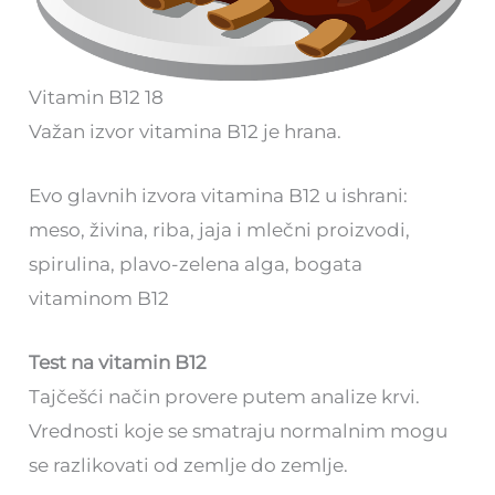
Vitamin B12 18
Važan izvor vitamina B12 je hrana.
Evo glavnih izvora vitamina B12 u ishrani:
meso, živina, riba, jaja i mlečni proizvodi,
spirulina, plavo-zelena alga, bogata
vitaminom B12
Test na vitamin B12
Тajčešći način provere putem analize krvi.
Vrednosti koje se smatraju normalnim mogu
se razlikovati od zemlje do zemlje.