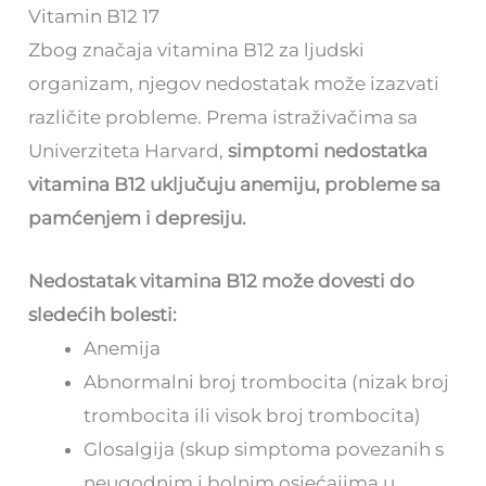
Vitamin B12 17
Zbog značaja vitamina B12 za ljudski
organizam, njegov nedostatak može izazvati
različite probleme. Prema istraživačima sa
Univerziteta Harvard,
simptomi nedostatka
vitamina B12 uključuju anemiju, probleme sa
pamćenjem i depresiju.
Nedostatak vitamina B12 može dovesti do
sledećih bolesti:
Anemija
Abnormalni broj trombocita (nizak broj
trombocita ili visok broj trombocita)
Glosalgija (skup simptoma povezanih s
neugodnim i bolnim osjećajima u