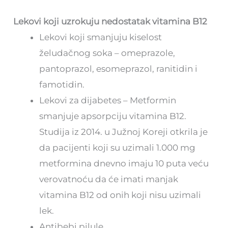
Lekovi koji uzrokuju nedostatak vitamina B12
Lekovi koji smanjuju kiselost
želudačnog soka – omeprazole,
pantoprazol, esomeprazol, ranitidin i
famotidin.
Lekovi za dijabetes – Metformin
smanjuje apsorpciju vitamina B12.
Studija iz 2014. u Južnoj Koreji otkrila je
da pacijenti koji su uzimali 1.000 mg
metformina dnevno imaju 10 puta veću
verovatnoću da će imati manjak
vitamina B12 od onih koji nisu uzimali
lek.
Antibebi pilule