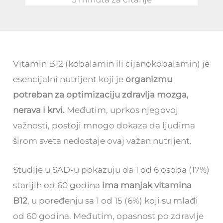
Vitamin B12 (kobalamin ili cijanokobalamin) je
esencijalni nutrijent koji je
organizmu
potreban za optimizaciju zdravlja mozga,
nerava i krvi.
Međutim, uprkos njegovoj
važnosti, postoji mnogo dokaza da ljudima
širom sveta nedostaje ovaj važan nutrijent.
Studije u SAD-u pokazuju da 1 od 6 osoba (17%)
starijih od 60 godina
ima manjak vitamina
B12
, u poređenju sa 1 od 15 (6%) koji su mlađi
od 60 godina. Međutim, opasnost po zdravlje