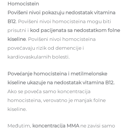
Homocistein
Povišeni nivoi pokazuju nedostatak vitamina
B12
. Povišeni nivoi homocisteina mogu biti
prisutni i
kod pacijenata sa nedostatkom folne
kiseline
. Povišeni nivoi homocisteina
povećavaju rizik od demencije i
kardiovaskularnih bolesti.
Povećanje homocisteina i metilmelonske
kiseline ukazuje na nedostatak vitamina B12.
Ako se poveća samo koncentracija
homocisteina, verovatno je manjak folne
kiseline.
Međutim,
koncentracija MMA
ne zavisi samo