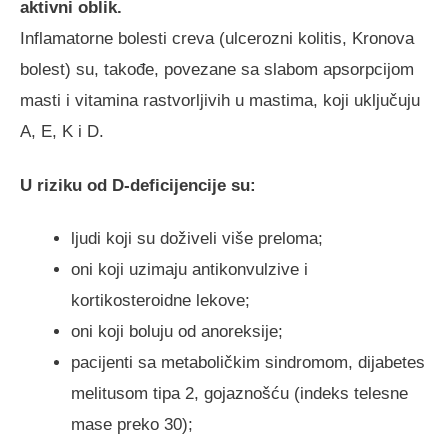
aktivni oblik.
Inflamatorne bolesti creva (ulcerozni kolitis, Kronova
bolest) su, takođe, povezane sa slabom apsorpcijom
masti i vitamina rastvorljivih u mastima, koji uključuju
A, E, K i D.
U riziku od D-deficijencije su:
ljudi koji su doživeli više preloma;
oni koji uzimaju antikonvulzive i
kortikosteroidne lekove;
oni koji boluju od anoreksije;
pacijenti sa metaboličkim sindromom, dijabetes
melitusom tipa 2, gojaznošću (indeks telesne
mase preko 30);