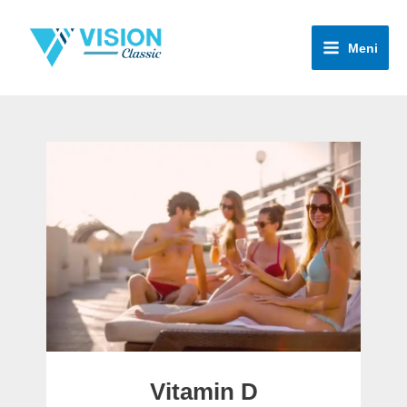
Pređi
na
Meni
sadržaj
Vitamin D