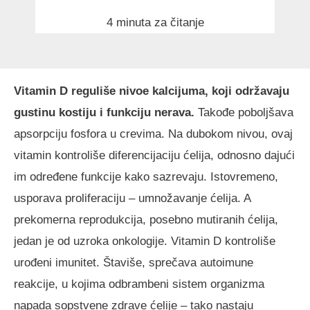
4 minuta za čitanje
Vitamin D reguliše nivoe kalcijuma, koji održavaju
gustinu kostiju i funkciju nerava.
Takođe poboljšava
apsorpciju fosfora u crevima. Na dubokom nivou, ovaj
vitamin kontroliše diferencijaciju ćelija, odnosno dajući
im određene funkcije kako sazrevaju. Istovremeno,
usporava proliferaciju – umnožavanje ćelija. A
prekomerna reprodukcija, posebno mutiranih ćelija,
jedan je od uzroka onkologije. Vitamin D kontroliše
urođeni imunitet. Štaviše, sprečava autoimune
reakcije, u kojima odbrambeni sistem organizma
napada sopstvene zdrave ćelije – tako nastaju