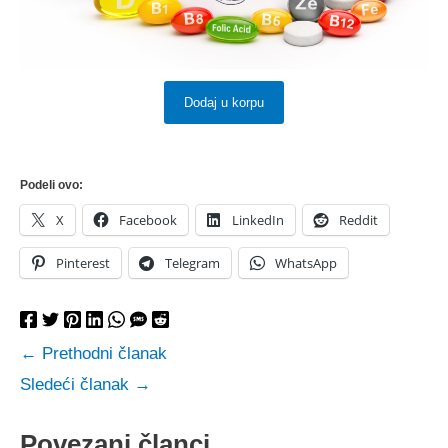
Dodaj u korpu
Podeli ovo:
X
Facebook
LinkedIn
Reddit
Pinterest
Telegram
WhatsApp
←
Prethodni članak
Sledeći članak
→
Povezani članci