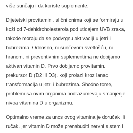
više sunčaju i da koriste suplemente.
Dijetetski provitamini, slični onima koji se formiraju u
koži od 7-dehidroholesterola pod uticajem UVB zraka,
takođe moraju da se podvrgnu aktivaciji u jetri i
bubrezima. Odnosno, ni sunčevom svetlošću, ni
hranom, ni preventivnim suplementima ne dobijamo
aktivan vitamin D. Prvo dobijamo provitamin,
prekursor D (D2 ili D3), koji prolazi kroz lanac
transformacija u jetri i bubrezima. Shodno tome,
problemi sa ovim organima podrazumevaju smanjenje
nivoa vitamina D u organizmu.
Optimalno vreme za unos ovog vitamina je doručak ili
ručak, jer vitamin D može prenabuditi nervni sistem i