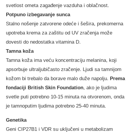
svetlost ometa zagađenje vazduha i oblačnost.
Potpuno izbegavanje sunca
Stalno nošenje zatvorene odeće i šešira, prekomerna
upotreba krema za zaštitu od UV zračenja može
dovesti do nedostatka vitamina D.
Tamna koža
Tamna koža ima veću koncentraciju melanina, koji
apsorbuje ultraljubičasto zračenje. Ljudi sa tamnijom
kožom bi trebalo da borave malo duže napolju.
Prema
fondaciji British Skin Foundation
, ako je ljudima
svetle puti potrebno 10-15 minuta na otvorenom, onda
je tamnoputim ljudima potrebno 25-40 minuta.
Genetika
Geni CIP27B1 i VDR su uključeni u metabolizam