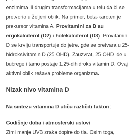
enzimima ili drugim transformacijama u telu da bi se
pretvorio u željeni oblik. Na primer, beta-karoten je
prekursor vitamina A.
Provitamini za D su
ergokalciferol (D2) i holekalciferol (D3)
. Provitamin
D se krvlju transportuje do jetre, gde se pretvara u 25-
hidroksivitamin D (25-OHD). Zauzvrat, 25-OHD ide u
bubrege i tamo postaje 1,25-dihidroksivitamin D. Ovaj
aktivni oblik rešava probleme organizma.
Nizak nivo vitamina D
Na sintezu vitamina D utiču različiti faktori:
Godišnje doba i atmosferski uslovi
Zimi manje UVB zraka dopire do tla. Osim toga,