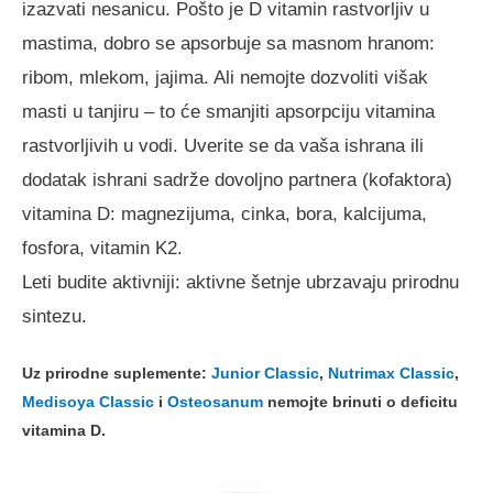
izazvati nesanicu. Pošto je D vitamin rastvorljiv u
mastima, dobro se apsorbuje sa masnom hranom:
ribom, mlekom, jajima. Ali nemojte dozvoliti višak
masti u tanjiru – to će smanjiti apsorpciju vitamina
rastvorljivih u vodi. Uverite se da vaša ishrana ili
dodatak ishrani sadrže dovoljno partnera (kofaktora)
vitamina D: magnezijuma, cinka, bora, kalcijuma,
fosfora, vitamin K2.
Leti budite aktivniji: aktivne šetnje ubrzavaju prirodnu
sintezu.
Uz prirodne suplemente:
Junior Classic
,
Nutrimax Classic
,
Medisoya Classic
i
Osteosanum
nemojte brinuti o deficitu
vitamina D.