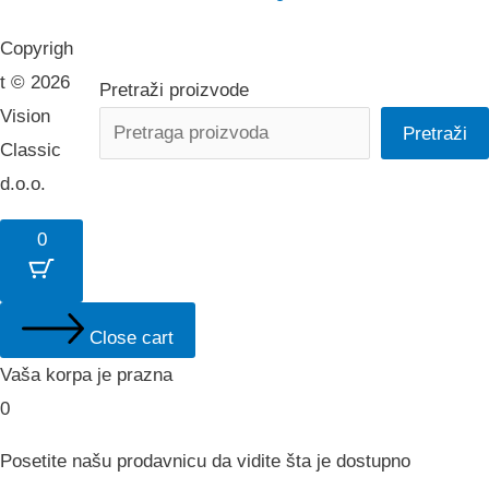
Copyrigh
t © 2026
Pretraži proizvode
Vision
Pretraži
Classic
d.o.o.
0
Close cart
Vaša korpa je prazna
0
Posetite našu prodavnicu da vidite šta je dostupno