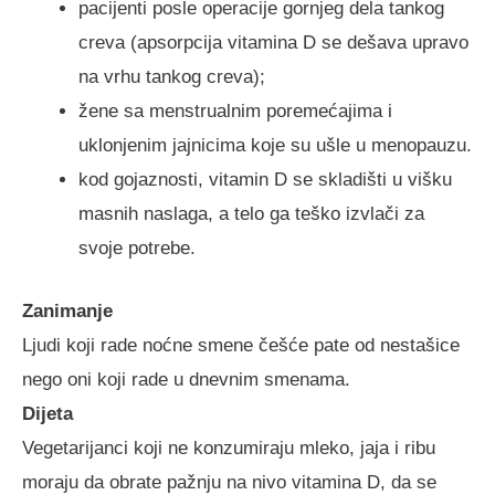
pacijenti posle operacije gornjeg dela tankog
creva (apsorpcija vitamina D se dešava upravo
na vrhu tankog creva);
žene sa menstrualnim poremećajima i
uklonjenim jajnicima koje su ušle u menopauzu.
kod gojaznosti, vitamin D se skladišti u višku
masnih naslaga, a telo ga teško izvlači za
svoje potrebe.
Zanimanje
Ljudi koji rade noćne smene češće pate od nestašice
nego oni koji rade u dnevnim smenama.
Dijeta
Vegetarijanci koji ne konzumiraju mleko, jaja i ribu
moraju da obrate pažnju na nivo vitamina D, da se