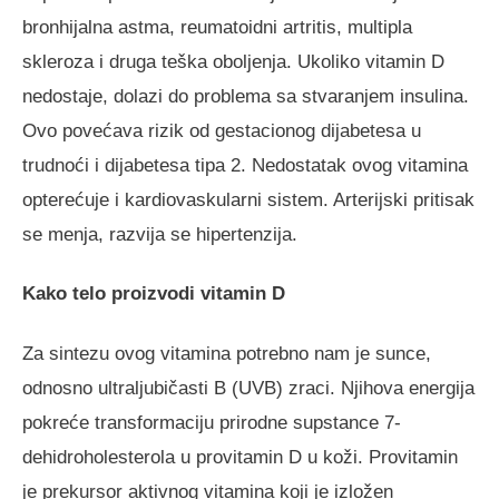
bronhijalna astma, reumatoidni artritis, multipla
skleroza i druga teška oboljenja. Ukoliko vitamin D
nedostaje, dolazi do problema sa stvaranjem insulina.
Ovo povećava rizik od gestacionog dijabetesa u
trudnoći i dijabetesa tipa 2. Nedostatak ovog vitamina
opterećuje i kardiovaskularni sistem. Arterijski pritisak
se menja, razvija se hipertenzija.
Kako telo proizvodi vitamin D
Za sintezu ovog vitamina potrebno nam je sunce,
odnosno ultraljubičasti B (UVB) zraci. Njihova energija
pokreće transformaciju prirodne supstance 7-
dehidroholesterola u provitamin D u koži. Provitamin
je prekursor aktivnog vitamina koji je izložen