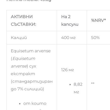
АКТИВНИ
На 2
%NRV*
СЪСТАВКИ:
капсули
Калций
400 мг
50%
Equisetum arvense
(
Equisetum
arvense
) сух
126 мг
екстракт
(стандартизиран
**
8,82
до 7% силиций)
мг
от които