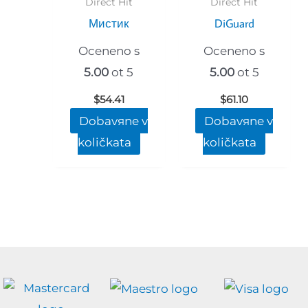
Direct Hit
Direct Hit
Мистик
DiGuard
Oceneno s
Oceneno s
5.00
ot 5
5.00
ot 5
$
54.41
$
61.10
Dobavяne v
Dobavяne v
količkata
količkata