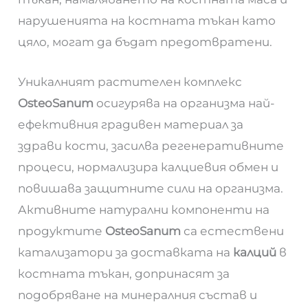
нарушенията на костната тъкан като
цяло, могат да бъдат предотвратени.
Уникалният растителен комплекс
OsteoSanum
осигурява на организма най-
ефективния градивен материал за
здрави кости, засилва регенеративните
процеси, нормализира калциевия обмен и
повишава защитните сили на организма.
Активните натурални компоненти на
продуктите
OsteoSanum
са естествени
катализатори за доставката на
калций
в
костната тъкан, допринасят за
подобряване на минералния състав и