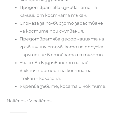
Предотвратява измиването на
калций от костната тъкан.
Спомага за по-бързото зарастване
на костите при счупвания.
Предотвратява деформацията на
гръбначния стълб, като не допуска
нарушение в стойката на тялото.
Участва в узряването на най-
важния протеин на костната
тъкан – колагена.
Укрепва зъбите, косата и ноктите.
Naličnost:
V naličnost