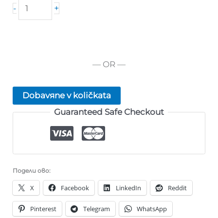
količestvo
+
-
za
Osteosanum
— OR —
Dobavяne v količkata
Guaranteed Safe Checkout
Подели ово:
X
Facebook
LinkedIn
Reddit
Pinterest
Telegram
WhatsApp