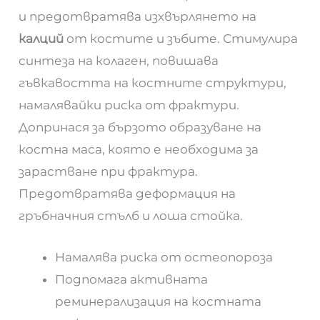
и предотвратява изхвърлянето на
калций
от костите и зъбите. Стимулира
синтеза на колаген, повишава
гъвкавостта на костните структури,
намалявайки риска от фрактури.
Допринася за бързото образуване на
костна маса, която е необходима за
зарастване при фрактура.
Предотвратява деформация на
гръбначния стълб и лоша стойка.
Намалява риска от остеопороза
Подпомага активната
реминерализация на костната