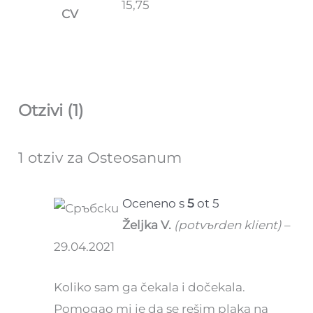
15,75
CV
Otzivi (1)
1 otziv za
Osteosanum
Oceneno s
5
ot 5
Željka V.
(potvъrden klient)
–
29.04.2021
Koliko sam ga čekala i dočekala.
Pomogao mi je da se rešim plaka na