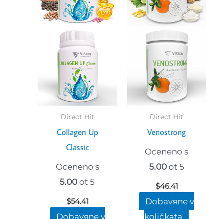
Direct Hit
Direct Hit
Collagen Up
Venostrong
Classic
Oceneno s
Oceneno s
5.00
ot 5
5.00
ot 5
$
46.41
Dobavяne v
$
54.41
Dobavяne v
količkata