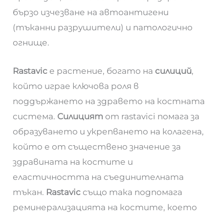
бързо изчезване на автоантигени
(тъканни разрушители) и патологично
огнище.
Rastavic
е растение, богато на
силиций
,
който играе ключова роля в
поддържането на здравето на костната
система.
Силицият
от rastavici помага за
образуването и укрепването на колагена,
който е от съществено значение за
здравината на костите и
еластичността на съединителната
тъкан.
Rastavic
също така подпомага
реминерализацията на костите, което