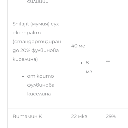
силиций
Shilajit (мумия) сух
екстракт
(стандартизиран
40 мг
до 20% фулвинова
киселина)
**
8
мг
от които
фулвинова
киселина
Витамин К
22 мкг
29%