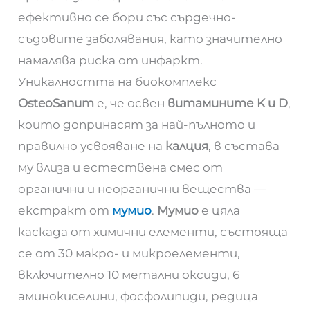
ефективно се бори със сърдечно-
съдовите заболявания, като значително
намалява риска от инфаркт.
Уникалността на биокомплекс
OsteoSanum
е, че освен
витамините K и D
,
които допринасят за най-пълното и
правилно усвояване на
калция
, в състава
му влиза и естествена смес от
органични и неорганични вещества —
екстракт от
мумио
.
Мумио
е цяла
каскада от химични елементи, състояща
се от 30 макро- и микроелементи,
включително 10 метални оксиди, 6
аминокиселини, фосфолипиди, редица