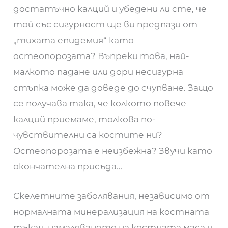
достатъчно калций и убедени ли сте, че
той със сигурност ще ви предпази от
„тихата епидемия“ като
остеопорозата? Въпреки това, най-
малкото падане или дори несигурна
стъпка може да доведе до счупване. Защо
се получава така, че колкото повече
калций приемаме, толкова по-
чувствителни са костите ни?
Остеопорозата е неизбежна? Звучи като
окончателна присъда…
Скелетните заболявания, независимо от
нормалната минерализация на костната
тъкан, намаляването на костната маса и