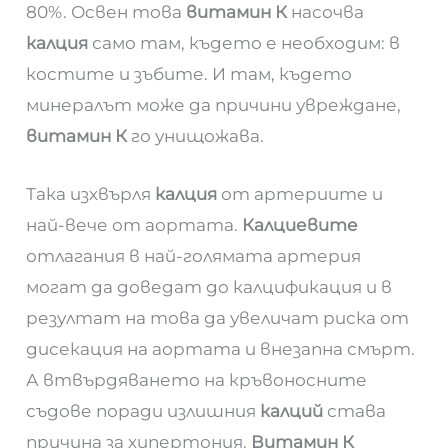
80%. Освен това
витамин К
насочва
калция
само там, където е необходим: в
костите и зъбите. И там, където
минералът може да причини увреждане,
витамин К
го унищожава.
Така изхвърля
калция
от артериите и
най-вече от аортата.
Калциевите
отлагания в най-голямата артерия
могат да доведат до калцификация и в
резултат на това да увеличат риска от
дисекация на аортата и внезапна смърт.
А втвърдяването на кръвоносните
съдове поради излишния
калций
става
причина за хипертония.
Витамин К