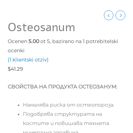
Osteosanum
Ocenen
5.00
ot 5, bazirano na
1
potrebitelski
ocenki
(
1
klientski otziv)
$
41.29
СВОЙСТВА НА ПРОДУКТА ОСТЕОЗАНУМ:
Намалява риска от остеопороза.
Подобрява структурата на
костите и повишава тяхната
минерална здравина.