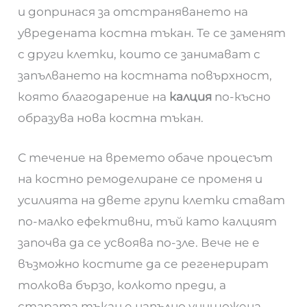
и допринася за отстраняването на
увредената костна тъкан. Те се заменят
с други клетки, които се занимават с
запълването на костната повърхност,
която благодарение на
калция
по-късно
образува нова костна тъкан.
С течение на времето обаче процесът
на костно ремоделиране се променя и
усилията на двете групи клетки стават
по-малко ефективни, тъй като калцият
започва да се усвоява по-зле. Вече не е
възможно костите да се регенерират
толкова бързо, колкото преди, а
старата тъкан е напълно унищожена.