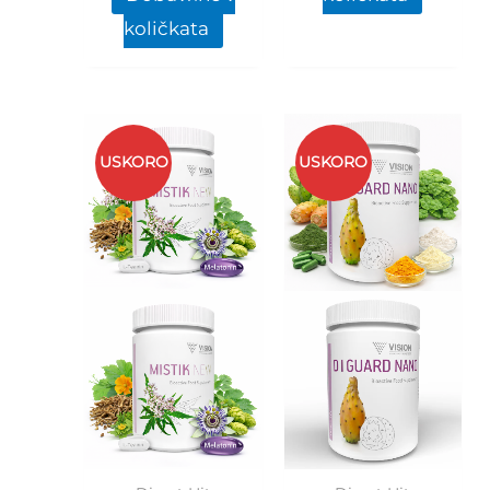
količkata
USKORO
USKORO