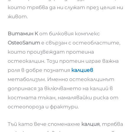
които трябва да ни служат през целия ни
живот.
Витамин К
от билковия комплекс
OsteoSanum
е свързан с остеобластите,
които произвеждат протеина
остеокалцин. Този протеин играе важна
роля в добре познатия
калциев
метаболизъм. Именно остеокалцинът
допринася за включването на калций в
костната тъкан, намалявайки риска от
остеопороза и фрактури.
Тъй като вече споменахме
калция
, трябва