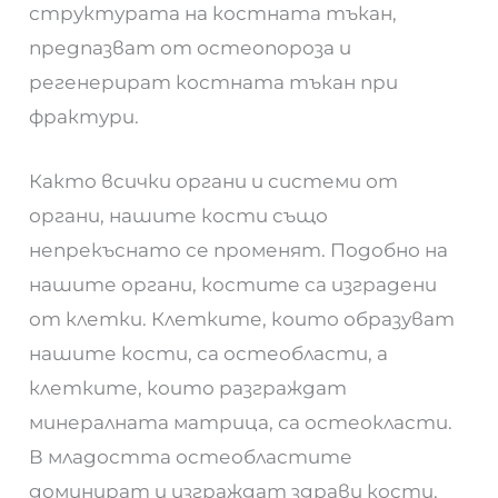
структурата на костната тъкан,
предпазват от остеопороза и
регенерират костната тъкан при
фрактури.
Както всички органи и системи от
органи, нашите кости също
непрекъснато се променят. Подобно на
нашите органи, костите са изградени
от клетки. Клетките, които образуват
нашите кости, са остеобласти, а
клетките, които разграждат
минералната матрица, са остеокласти.
В младостта остеобластите
доминират и изграждат здрави кости,