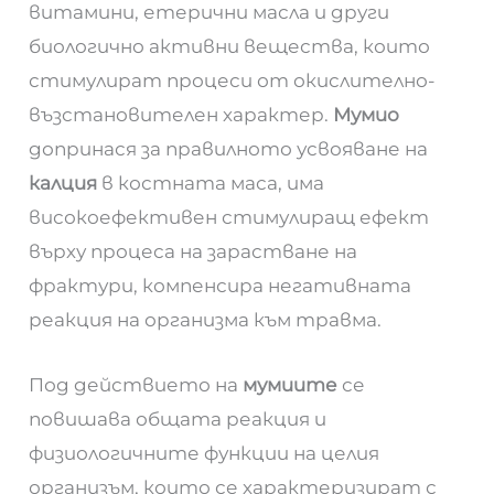
витамини, етерични масла и други
биологично активни вещества, които
стимулират процеси от окислително-
възстановителен характер.
Мумио
допринася за правилното усвояване на
калция
в костната маса, има
високоефективен стимулиращ ефект
върху процеса на зарастване на
фрактури, компенсира негативната
реакция на организма към травма.
Под действието на
мумиите
се
повишава общата реакция и
физиологичните функции на целия
организъм, които се характеризират с