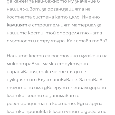
да кажем за най-важното му значение в
нашия живот, за организацията на
костната система като цяло. Именно
калцият
е строителният материал за
нашите кости, той определя тяхната
плътност и структура. Как става това?
Нашите кости са постоянно изложени на
микротравми, малки структурни
наранявания, така че те също се
нуждаят от възстановяване. За това в
тялото ни има две групи специализирани
клетки, които се занимават с
регенерацията на костите. Една група
клетки прониква в клетъчните дефекти