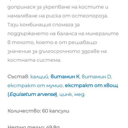
допринася за укрепване на костите и
намаляване на риска от остеопороза.
Тази комбинация спомага за
поддържането на баланса на минералите
в тялото, което е от решаващо
значение за дългосрочното здраве на
костната система.
Състав
:
калций
,
витамин К
,
витамин D
,
екстракт от мумио
,
екстракт от хвощ
(
Equisetum arvense
)
,
цинк
,
мед
.
Количество: 60 капсули
Нетно тегло: 49.8g