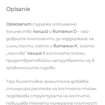
Opisanie
Osteosanum
съдържа оптимално
количество
калций
и
витамин D
– най-
добрите компоненти за поддържане на
силни кости, както и
витамин K
, който
„насочва“
калция
в костната тъкан,
предотвратявайки натрупването му в
кръвоносните съдове.
Тази биоактивна хранителна добавка
стимулира растежа на костната тъкан,
подобрява структурата на костите,
повишава тяхната минерална плътност