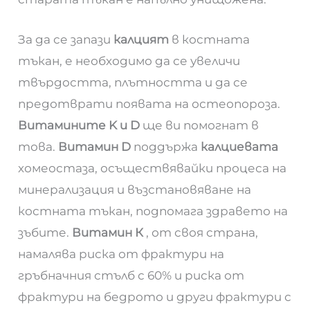
За да се запази
калцият
в костната
тъкан, е необходимо да се увеличи
твърдостта, плътността и да се
предотврати появата на остеопороза.
Витамините K и D
ще ви помогнат в
това.
Витамин D
поддържа
калциевата
хомеостаза, осъществявайки процеса на
минерализация и възстановяване на
костната тъкан, подпомага здравето на
зъбите.
Витамин К
, от своя страна,
намалява риска от фрактури на
гръбначния стълб с 60% и риска от
фрактури на бедрото и други фрактури с