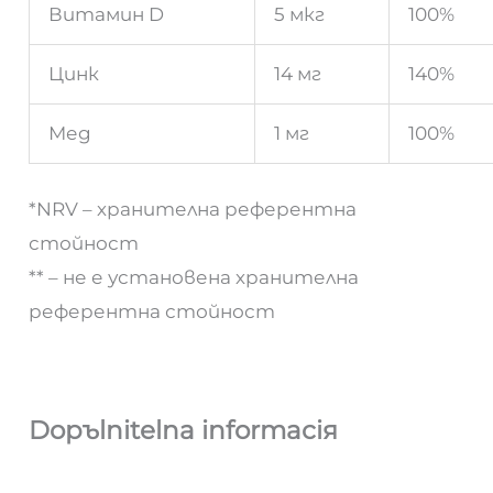
Витамин D
5 мкг
100%
Цинк
14 мг
140%
Мед
1 мг
100%
*NRV – хранителна референтна
стойност
** – не е установена хранителна
референтна стойност
Dopъlnitelna informaciя