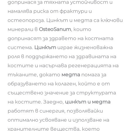
допринася за тяхната устойчивост и
намалява риска от фрактури и
остеопороза. Цинкът и медта са ключови
минерали в
OsteoSanum
, които
допринасят за здравето на костната
система.
Цинкът
играе жизненоважна
роля в поддържането на здравината на
костите и насърчава регенерацията на
тъканите, докато
медта
помага за
образуването на колаген, който е от
съществено значение за структурата
на костите. Заедно,
цинкът и медта
работят в синергия, позволявайки
оптимално усвояване и използване на
хранителните вещества, което