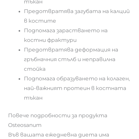
тъкан
Предотвратява загубата на калций
в костите
Подпомага зарастването на
костни фрактури
Предотвратява деформация на
гръбначния стълб и неправилна
стойка
Подпомага образуването на колаген,
най-важният протеин в костната
тъкан
Повече подробности за продукта
Osteosanum
Във вашата ежедневна диета има