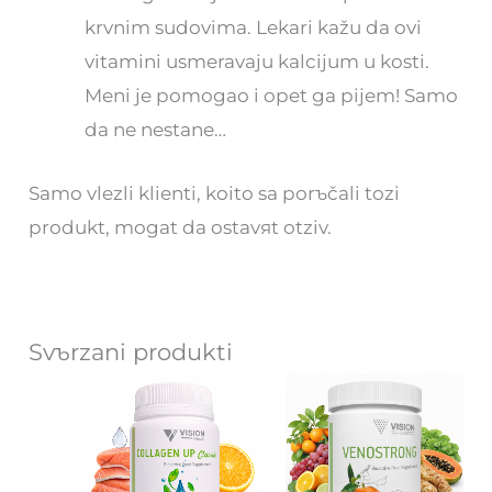
krvnim sudovima. Lekari kažu da ovi
vitamini usmeravaju kalcijum u kosti.
Meni je pomogao i opet ga pijem! Samo
da ne nestane…
Samo vlezli klienti, koito sa porъčali tozi
produkt, mogat da ostavяt otziv.
Svъrzani produkti