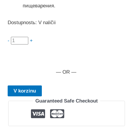
пищеварения.
Dostupnostь:
V naličii
Količestvo
-
+
tovara
Deecleance
— OR —
V korzinu
Guaranteed Safe Checkout