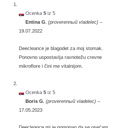
Ocenka
5
iz 5
Entina G.
(proverennый vladelec)
–
19.07.2022
Deecleance je blagodet za moj stomak.
Ponovno uspostavlja ravnotežu crevne
mikroflore i čini me vitalnijom.
Ocenka
5
iz 5
Boris G.
(proverennый vladelec)
–
17.05.2023
Deecleance mi je pomogao da se osećam