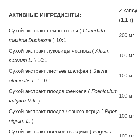
2 капс
АКТИВНЫЕ ИНГРЕДИЕНТЫ:
(1,1 г)
Сухой экстракт семян тыквы (
Cucurbita
200 мг
maxima Duchesne
) 10:1
Сухой экстракт луковицы чеснока (
Allium
100 мг
sativum L.
) 10:1
Сухой экстракт листьев шалфея (
Salvia
100 мг
officinalis L.
) 10:1
Сухой экстракт плодов фенхеля (
Foeniculum
100 мг
vulgare Mill.
)
Сухой экстракт плодов черного перца (
Piper
100 мг
nigrum L.
)
Сухой экстракт цветков гвоздики (
Eugenia
100 мг