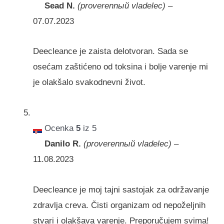
Sead N.
(proverennый vladelec)
–
07.07.2023
Deecleance je zaista delotvoran. Sada se
osećam zaštićeno od toksina i bolje varenje mi
je olakšalo svakodnevni život.
Ocenka
5
iz 5
Danilo R.
(proverennый vladelec)
–
11.08.2023
Deecleance je moj tajni sastojak za održavanje
zdravlja creva. Čisti organizam od nepoželjnih
stvari i olakšava varenje. Preporučujem svima!