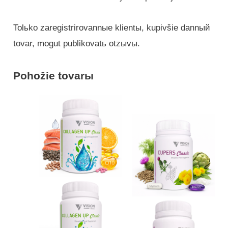
Tolьko zaregistrirovannыe klientы, kupivšie dannый
tovar, mogut publikovatь otzыvы.
Pohožie tovarы