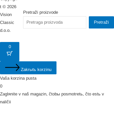
t © 2026
Pretraži proizvode
Vision
Pretraži
Classic
d.o.o.
0
Zakrыtь korzinu
Vaša korzina pusta
0
Zaglяnite v naš magazin, čtobы posmotretь, čto estь v
naličii