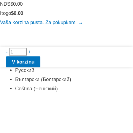
Summa
NDS
$
0.00
naloga:
Summa
Itogo
$
0.00
korzinы:
Vaša korzina pusta. Za pokupkami →
Količestvo
-
српски
+
(
Сербский
)
tovara
English
(
Английский
)
V korzinu
Deecleance
Русский
Български
(
Болгарский
)
Čeština
(
Чешский
)