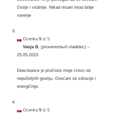
čistije i vitalnije. Nikad nisam imao bolje
varenje
Ocenka
5
iz 5
Vanja B.
(proverennый vladelec)
–
25.05.2023
Deecleance je pročistio moje crevo od
nepoželjnih gostiju. Osećam se zdravije i
energičnije.
Ocenka
5
iz 5