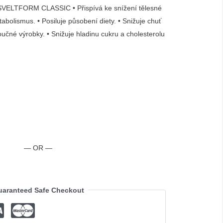
LTFORM CLASSIC • Přispívá ke snížení tělesné
abolismus. • Posiluje působení diety. • Snižuje chuť
oučné výrobky. • Snižuje hladinu cukru a cholesterolu
— OR —
aranteed Safe Checkout