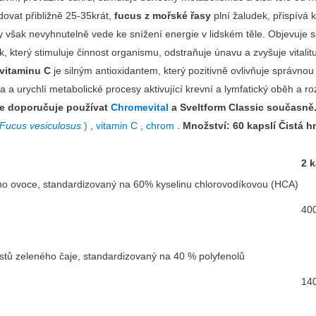
ovat přibližně 25-35krát,
fucus z mořské řasy
plní žaludek, přispívá 
moty však nevyhnutelně vede ke snížení energie v lidském těle. Objevuje 
ek, který stimuluje činnost organismu, odstraňuje únavu a zvyšuje vitalit
vitaminu C
je silným antioxidantem, který pozitivně ovlivňuje správno
 a urychlí metabolické procesy aktivující krevní a lymfatický oběh a rozb
se doporučuje používat
Chromevital
a Sveltform Classic současně
Fucus vesiculosus
)
,
vitamin C
,
chrom
.
Množství: 60 kapslí
Čistá h
2 
ého ovoce, standardizovaný na 60% kyselinu chlorovodíkovou (HCA)
40
 listů zeleného čaje, standardizovaný na 40 % polyfenolů
14