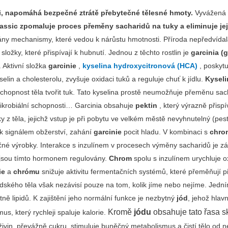
, napomáhá bezpečné ztrátě přebytečné tělesné hmoty.
Vyvážená r
assic zpomaluje proces přeměny sacharidů na tuky a eliminuje je
ovány mechanismy, které vedou k nárůstu hmotnosti. Příroda nepředví
 složky, které přispívají k hubnutí. Jednou z těchto rostlin je
garcinia (
. Aktivní složka
garcinie
,
kyselina hydroxycitronová (HCA)
, poskytu
lin a cholesterolu, zvyšuje oxidaci tuků a reguluje chuť k jídlu.
Kyseli
schopnost těla tvořit tuk. Tato kyselina prostě neumožňuje přeměnu sac
timikrobiální schopnosti… Garcinia obsahuje
pektin
, který výrazně přispí
 těla, jejichž vstup je při pobytu ve velkém městě nevyhnutelný (pestic
ek signálem obžerství, zahání
garcinie
pocit hladu. V kombinaci s
chr
učné výrobky. Interakce s inzulínem v procesech výměny sacharidů je z
é jsou tímto hormonem regulovány.
Chrom
spolu s inzulínem urychluje ox
ie
a
chrómu
snižuje aktivitu fermentačních systémů, které přeměňují př
dského těla však nezávisí pouze na tom, kolik jíme nebo nejíme. Jedním
tně lipidů. K zajištění jeho normální funkce je nezbytný
jód
, jehož hlav
Kromě
jódu
obsahuje tato řasa sk
us, který rychleji spaluje kalorie.
vin, převážně cukru, stimuluje buněčný metabolismus a čistí tělo od neči