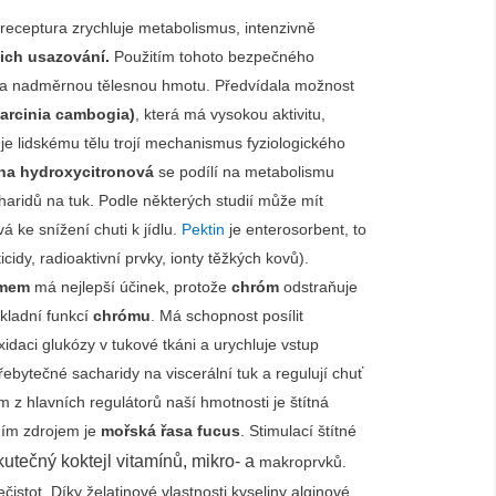
eceptura zrychluje metabolismus, intenzivně
jich usazování.
Použitím tohoto bezpečného
dala nadměrnou tělesnou hmotu. Předvídala možnost
garcinia cambogia)
, která má vysokou aktivitu,
je lidskému tělu trojí mechanismus fyziologického
na hydroxycitronová
se podílí na metabolismu
haridů na tuk. Podle některých studií může mít
vá ke snížení chuti k jídlu.
Pektin
je enterosorbent, to
idy, radioaktivní prvky, ionty těžkých kovů).
omem
má nejlepší účinek, protože
chróm
odstraňuje
ákladní funkcí
chrómu
. Má schopnost posílit
idaci glukózy v tukové tkáni a urychluje vstup
ebytečné sacharidy na viscerální tuk a regulují chuť
 z hlavních regulátorů naší hmotnosti je štítná
ním zdrojem je
mořská řasa fucus
. Stimulací štítné
utečný koktejl vitamínů, mikro- a
makroprvků.
stot. Díky želatinové vlastnosti kyseliny alginové,