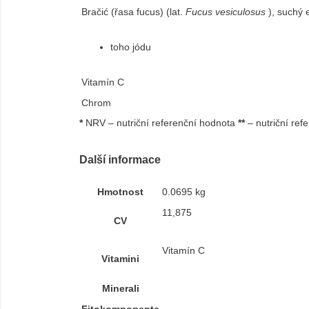
Bračić (řasa fucus) (lat.
Fucus vesiculosus
), suchý e
toho jódu
Vitamín C
Chrom
*
NRV – nutriční referenční hodnota
**
– nutriční ref
Další informace
Hmotnost
0.0695 kg
11,875
CV
Vitamín C
Vitamini
Minerali