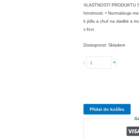
VLASTNOSTI PRODUKTU SVE
hmotnosti. • Normalizuje met
k jídlu a chuť na sladké a m
v krvi.
Dostupnost:
Skladem
Sveltform
+
-
Classic
množství
Přidat do košíku
Gu