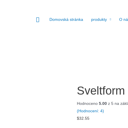
Hledat
Domovská stránka
produkty
O ná
Sveltform
Hodnoceno
5.00
z 5 na zák
(Hodnocení:
4
)
$
32.55