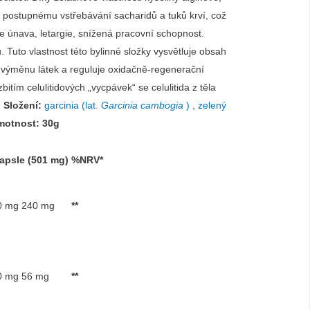
k postupnému vstřebávání sacharidů a tuků krví, což
se únava, letargie, snížená pracovní schopnost.
u. Tuto vlastnost této bylinné složky vysvětluje obsah
u výměnu látek a reguluje oxidačně-regenerační
itím celulitidových „vycpávek“ se celulitida z těla
.
Složení:
garcinia (lat.
Garcinia cambogia
)
,
zelený
motnost: 30g
kapsle (501 mg)
%NRV*
0 mg 240 mg
**
0 mg 56 mg
**