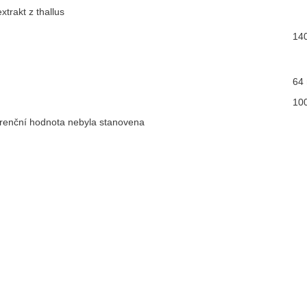
xtrakt z thallus
14
64
10
erenční hodnota nebyla stanovena