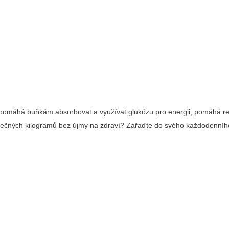
 pomáhá buňkám absorbovat a využívat glukózu pro energii, pomáhá regu
ečných kilogramů bez újmy na zdraví? Zařaďte do svého každodenního jíd