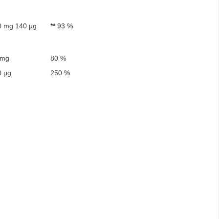
0 mg 140 µg
**
93 %
 mg
80 %
0 µg
250 %