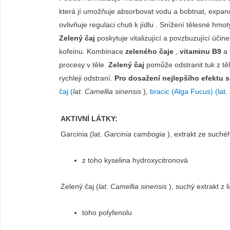
která jí umožňuje absorbovat vodu a bobtnat, expand
ovlivňuje regulaci chuti k jídlu . Snížení tělesné h
Zelený čaj
poskytuje vitalizující a povzbuzující účin
kofeinu. Kombinace
zeleného čaje
,
vitaminu B9
a
procesy v těle.
Zelený čaj
pomůže odstranit tuk z těla
rychleji odstraní.
Pro dosažení nejlepšího efektu 
čaj (
lat. Camellia sinensis
),
bracic (Alga Fucus) (lat.
AKTIVNÍ LÁTKY:
Garcinia (lat.
Garcinia cambogia
), extrakt ze such
z toho kyselina hydroxycitronová
Zelený čaj (
lat. Camellia sinensis
), suchý extrakt z
toho polyfenolu