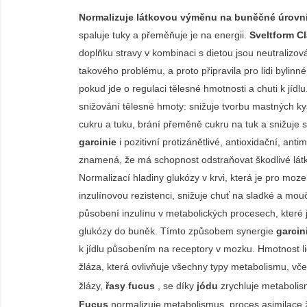
Normalizuje látkovou výměnu na buněčné úrovni
spaluje tuky a přeměňuje je na energii.
Sveltform Cl
doplňku stravy v kombinaci s dietou jsou neutraliz
takového problému, a proto připravila pro lidi bylinné
pokud jde o regulaci tělesné hmotnosti a chuti k jídlu
snižování tělesné hmoty: snižuje tvorbu mastných kyse
cukru a tuku, brání přeměně cukru na tuk a snižuje 
garcinie
i pozitivní protizánětlivé, antioxidační, an
znamená, že má schopnost odstraňovat škodlivé látky z
Normalizací hladiny glukózy v krvi, která je pro moz
inzulínovou rezistenci, snižuje chuť na sladké a mo
působení inzulínu v metabolických procesech, kter
glukózy do buněk. Tímto způsobem synergie
garcin
k jídlu působením na receptory v mozku. Hmotnost li
žláza, která ovlivňuje všechny typy metabolismu, vče
žlázy,
řasy fucus
, se díky
jódu
zrychluje metabolism
Fucus
normalizuje metabolismus, proces asimilace ži