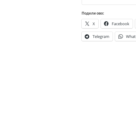
Подели ово:
X
Facebook
Telegram
What