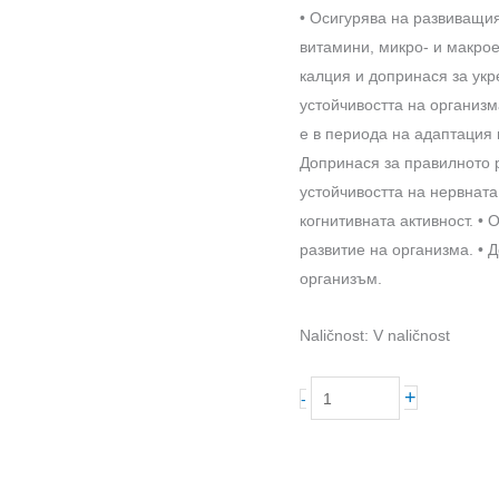
• Осигурява на развиващи
витамини, микро- и макрое
калция и допринася за укр
устойчивостта на организм
е в периода на адаптация 
Допринася за правилното 
устойчивостта на нервната
когнитивната активност. •
развитие на организма. • 
организъм.
Naličnost:
V naličnost
količestvo
+
-
za
Junior
Classic