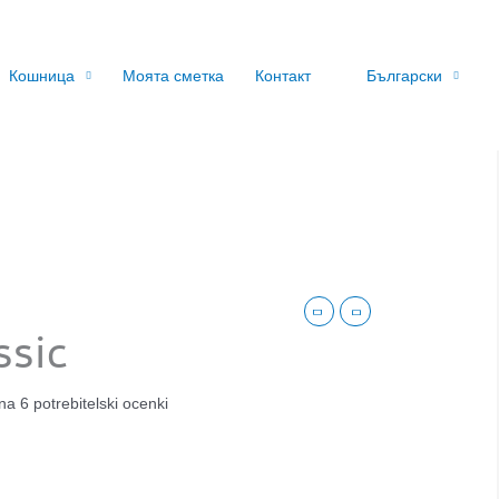
Кошница
Моята сметка
Контакт
Български
ssic
 na
6
potrebitelski ocenki