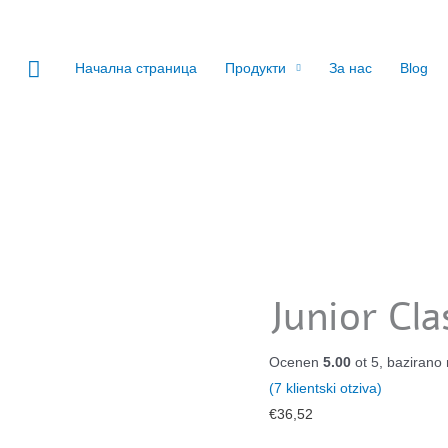
Search
Начална страница
Продукти
За нас
Blog
Junior Cla
Ocenen
5.00
ot 5, bazirano
(
7
klientski otziva)
€
36,52