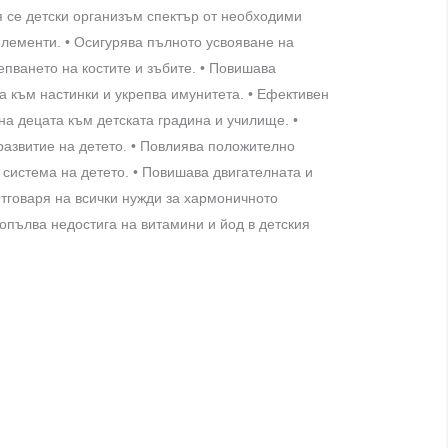
я се детски организъм спектър от необходими
лементи. • Осигурява пълното усвояване на
епването на костите и зъбите. • Повишава
а към настинки и укрепва имунитета. • Ефективен
на децата към детската градина и училище. •
развитие на детето. • Повлиява положително
 система на детето. • Повишава двигателната и
 Отговаря на всички нужди за хармоничното
Допълва недостига на витамини и йод в детския