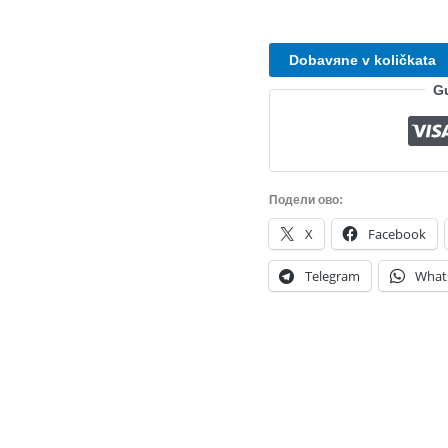
Dobavяne v količkata
Gu
Подели ово:
X
Facebook
Telegram
What