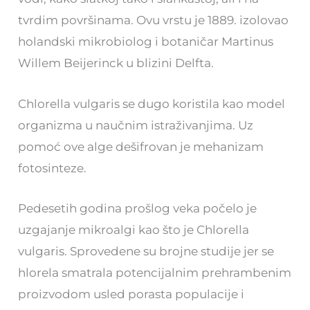
tvrdim površinama. Ovu vrstu je 1889. izolovao
holandski mikrobiolog i botaničar Martinus
Willem Beijerinck u blizini Delfta.
Chlorella vulgaris se dugo koristila kao model
organizma u naučnim istraživanjima. Uz
pomoć ove alge dešifrovan je mehanizam
fotosinteze.
Pedesetih godina prošlog veka počelo je
uzgajanje mikroalgi kao što je Chlorella
vulgaris. Sprovedene su brojne studije jer se
hlorela smatrala potencijalnim prehrambenim
proizvodom usled porasta populacije i