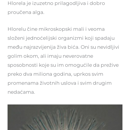
Hlorela je izuzetno prilagodljiva i dobro
proučena alga.
Hlorelu čine mikroskopski mali i veoma
složeni jednoćelijski organizmi koji spadaju
među najrazvijenija živa bića. Oni su nevidljivi
golim okom, ali imaju neverovatne
sposobnosti koje su im omogućile da prežive
preko dva miliona godina, uprkos svim
promenama životnih uslova i svim drugim
nedaćama.