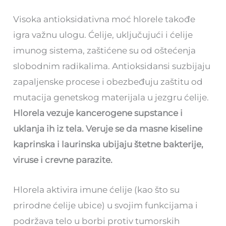
Visoka antioksidativna moć hlorele takođe
igra važnu ulogu. Ćelije, uključujući i ćelije
imunog sistema, zaštićene su od oštećenja
slobodnim radikalima. Antioksidansi suzbijaju
zapaljenske procese i obezbeđuju zaštitu od
mutacija genetskog materijala u jezgru ćelije.
Hlorela vezuje kancerogene supstance i
uklanja ih iz tela. Veruje se da masne kiseline
kaprinska i laurinska ubijaju štetne bakterije,
viruse i crevne parazite.
Hlorela aktivira imune ćelije (kao što su
prirodne ćelije ubice) u svojim funkcijama i
podržava telo u borbi protiv tumorskih