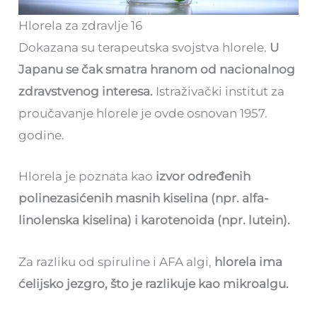
Hlorela za zdravlje 16
Dokazana su terapeutska svojstva hlorele.
U
Japanu se čak smatra hranom od nacionalnog
zdravstvenog interesa.
Istraživački institut za
proučavanje hlorele je ovde osnovan 1957.
godine.
Hlorela je poznata kao
izvor određenih
polinezasićenih masnih kiselina (npr. alfa-
linolenska kiselina) i karotenoida (npr. lutein).
Za razliku od spiruline i AFA algi,
hlorela ima
ćelijsko jezgro, što je razlikuje kao mikroalgu.