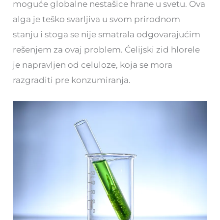
moguće globalne nestašice hrane u svetu. Ova
alga je teško svarljiva u svom prirodnom
stanju i stoga se nije smatrala odgovarajućim
rešenjem za ovaj problem. Ćelijski zid hlorele
je napravljen od celuloze, koja se mora
razgraditi pre konzumiranja.