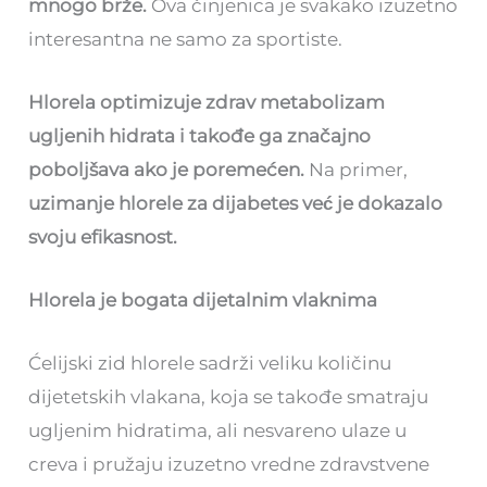
mnogo brže.
Ova činjenica je svakako izuzetno
interesantna ne samo za sportiste.
Hlorela optimizuje zdrav metabolizam
ugljenih hidrata i takođe ga značajno
poboljšava ako je poremećen.
Na primer,
uzimanje hlorele za dijabetes već je dokazalo
svoju efikasnost.
Hlorela je bogata dijetalnim vlaknima
Ćelijski zid hlorele sadrži veliku količinu
dijetetskih vlakana, koja se takođe smatraju
ugljenim hidratima, ali nesvareno ulaze u
creva i pružaju izuzetno vredne zdravstvene