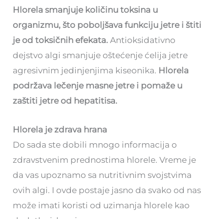
Hlorela smanjuje količinu toksina u
organizmu, što poboljšava funkciju jetre i štiti
je od toksičnih efekata.
Antioksidativno
dejstvo algi smanjuje oštećenje ćelija jetre
agresivnim jedinjenjima kiseonika.
Hlorela
podržava lečenje masne jetre i pomaže u
zaštiti jetre od hepatitisa.
Hlorela je zdrava hrana
Do sada ste dobili mnogo informacija o
zdravstvenim prednostima hlorele. Vreme je
da vas upoznamo sa nutritivnim svojstvima
ovih algi. I ovde postaje jasno da svako od nas
može imati koristi od uzimanja hlorele kao