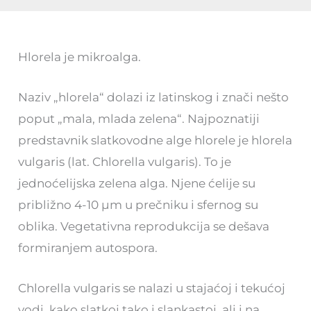
Hlorela je mikroalga.
Naziv „hlorela“ dolazi iz latinskog i znači nešto
poput „mala, mlada zelena“. Najpoznatiji
predstavnik slatkovodne alge hlorele je hlorela
vulgaris (lat. Chlorella vulgaris). To je
jednoćelijska zelena alga. Njene ćelije su
približno 4-10 µm u prečniku i sfernog su
oblika. Vegetativna reprodukcija se dešava
formiranjem autospora.
Chlorella vulgaris se nalazi u stajaćoj i tekućoj
vodi, kako slatkoj tako i slankastoj, ali i na