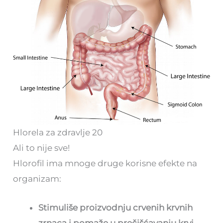
Hlorela za zdravlje 20
Ali to nije sve!
Hlorofil ima mnoge druge korisne efekte na
organizam:
Stimuliše proizvodnju crvenih krvnih
zrnaca i pomaže u prečišćavanju krvi.