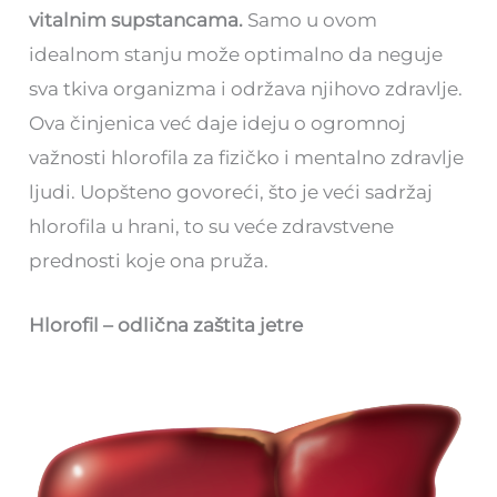
vitalnim supstancama.
Samo u ovom
idealnom stanju može optimalno da neguje
sva tkiva organizma i održava njihovo zdravlje.
Ova činjenica već daje ideju o ogromnoj
važnosti hlorofila za fizičko i mentalno zdravlje
ljudi. Uopšteno govoreći, što je veći sadržaj
hlorofila u hrani, to su veće zdravstvene
prednosti koje ona pruža.
Hlorofil – odlična zaštita jetre