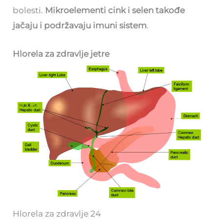
bolesti.
Mikroelementi cink i selen takođe
jačaju i podržavaju imuni sistem
.
Hlorela za zdravlje jetre
Hlorela za zdravlje 24