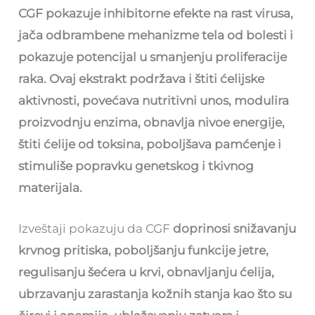
CGF pokazuje inhibitorne efekte na rast virusa,
jača odbrambene mehanizme tela od bolesti i
pokazuje potencijal u smanjenju proliferacije
raka. Ovaj ekstrakt podržava i štiti ćelijske
aktivnosti, povećava nutritivni unos, modulira
proizvodnju enzima, obnavlja nivoe energije,
štiti ćelije od toksina, poboljšava pamćenje i
stimuliše popravku genetskog i tkivnog
materijala.
Izveštaji pokazuju da CGF
doprinosi snižavanju
krvnog pritiska, poboljšanju funkcije jetre,
regulisanju šećera u krvi, obnavljanju ćelija,
ubrzavanju zarastanja kožnih stanja kao što su