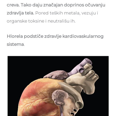
creva. Tako daju značajan doprinos očuvanju
zdravlja tela.
Pored teških metala, vezuju i
organske toksine i neutrališu ih.
Hlorela podstiče zdravlje kardiovaskularnog
sistema
.