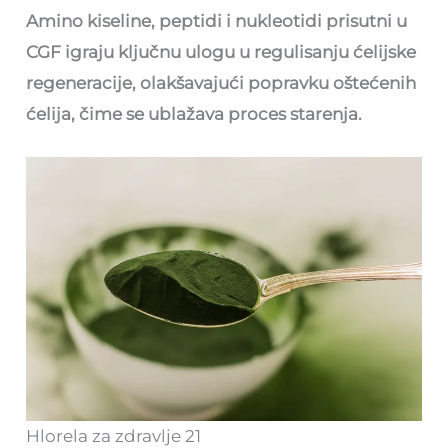
Amino kiseline, peptidi i nukleotidi prisutni u
CGF igraju ključnu ulogu u regulisanju ćelijske
regeneracije, olakšavajući popravku oštećenih
ćelija, čime se ublažava proces starenja.
Hlorela za zdravlje 21