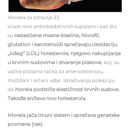
Hlorela za zdravlje 23
Visok nivo antioksidativnih supstanci kao što
su
nezasićene masne kiseline, hlorofil,
glutation i karotenoidi sprečavaju oksidaciju
„lošeg“ (LDL) holesterola, njegovo nakupljanje
u krvnim sudovima i stvaranje plakova
, koji su
važna polazna tačka za arteriosklerozu,
moždani i srčani udar. Istraživanja pokazuju
da
hlorela podstiče elastičnost krvnih sudova.
Takođe snižava nivo holesterola.
Hlorela jača imuni sistem i sprečava genetske
promene (rak)
.