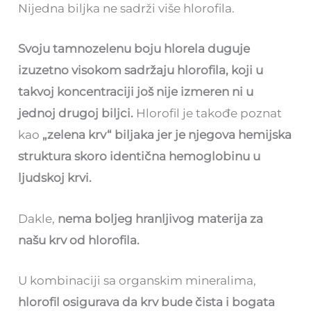
Nijedna biljka ne sadrži više hlorofila.
Svoju tamnozelenu boju hlorela duguje
izuzetno visokom sadržaju hlorofila, koji u
takvoj koncentraciji još nije izmeren ni u
jednoj drugoj biljci.
Hlorofil je takođe poznat
kao
„zelena krv“ biljaka jer je njegova hemijska
struktura skoro identična hemoglobinu u
ljudskoj krvi.
Dakle,
nema boljeg hranljivog materija za
našu krv od hlorofila.
U kombinaciji sa organskim mineralima,
hlorofil osigurava da krv bude čista i bogata