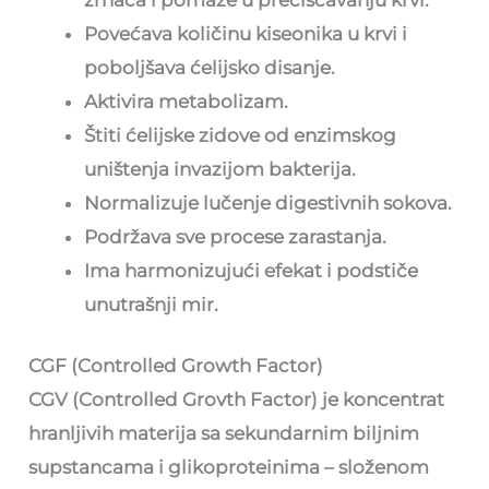
Povećava količinu kiseonika u krvi i
poboljšava ćelijsko disanje.
Aktivira metabolizam.
Štiti ćelijske zidove od enzimskog
uništenja invazijom bakterija.
Normalizuje lučenje digestivnih sokova.
Podržava sve procese zarastanja.
Ima harmonizujući efekat i podstiče
unutrašnji mir.
CGF (Controlled Growth Factor)
CGV (Controlled Grovth Factor) je koncentrat
hranljivih materija sa sekundarnim biljnim
supstancama i glikoproteinima – složenom