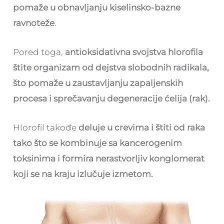
pomaže u obnavljanju kiselinsko-bazne
ravnoteže
.
Pored toga,
antioksidativna svojstva hlorofila
štite organizam od dejstva slobodnih radikala,
što pomaže u zaustavljanju zapaljenskih
procesa i sprečavanju degeneracije ćelija (rak).
Hlorofil takođe
deluje u crevima i štiti od raka
tako što se kombinuje sa kancerogenim
toksinima i formira nerastvorljiv konglomerat
koji se na kraju izlučuje izmetom.