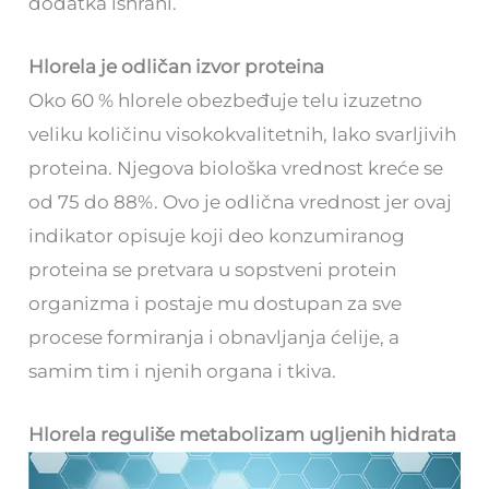
dodatka ishrani.
Hlorela je odličan izvor proteina
Oko 60 % hlorele obezbeđuje telu izuzetno
veliku količinu visokokvalitetnih, lako svarljivih
proteina. Njegova biološka vrednost kreće se
od 75 do 88%. Ovo je odlična vrednost jer ovaj
indikator opisuje koji deo konzumiranog
proteina se pretvara u sopstveni protein
organizma i postaje mu dostupan za sve
procese formiranja i obnavljanja ćelije, a
samim tim i njenih organa i tkiva.
Hlorela reguliše metabolizam ugljenih hidrata