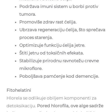
Podržava imuni sistem u borbi protiv
tumora.
Promoviše zdrav rast ćelija.
Ubrzava regeneraciju ćelija, što sprečava
proces starenja.
Optimizuje funkciju ćelija jetre.
Štiti jetru od toksičnih efekata.
Stabilizuje prirodnu ravnotežu crevne
mikroflore.
Poboljšava pamćenje kod demencije.
Fitohelatini
Hlorela se odlikuje obiljem komponenti za
detoksikaciju.
Pored hlorofila, ove alge sadrže