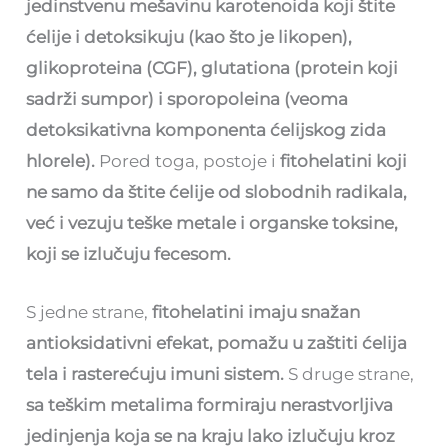
jedinstvenu mešavinu karotenoida koji štite
ćelije i detoksikuju (kao što je likopen),
glikoproteina (CGF), glutationa (protein koji
sadrži sumpor) i sporopoleina (veoma
detoksikativna komponenta ćelijskog zida
hlorele).
Pored toga, postoje i
fitohelatini koji
ne samo da štite ćelije od slobodnih radikala,
već i vezuju teške metale i organske toksine,
koji se izlučuju fecesom.
S jedne strane,
fitohelatini imaju snažan
antioksidativni efekat, pomažu u zaštiti ćelija
tela i rasterećuju imuni sistem.
S druge strane,
sa teškim metalima formiraju nerastvorljiva
jedinjenja koja se na kraju lako izlučuju kroz