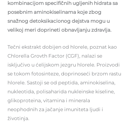
kombinacijom specifičnih ugljenih hidrata sa
posebnim aminokiselinama koje zbog
snažnog detoksikacionog dejstva mogu u
velikoj meri doprineti obnavljanju zdravlja.
Tečni ekstrakt dobijen od hlorele, poznat kao
Chlorella Grovth Factor (CGF), nalazi se
isključivo u ćelijskom jezgru hlorele. Proizvodi
se tokom fotosinteze, doprinoseći brzom rastu
hlorele. Sastoji se od peptida, aminokiselina,
nukleotida, polisaharida nukleinske kiseline,
glikoproteina, vitamina i minerala
neophodnih za jačanje imuniteta ljudi i
životinja.