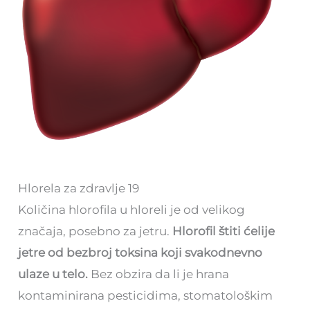
Hlorela za zdravlje 19
Količina hlorofila u hloreli je od velikog
značaja, posebno za jetru.
Hlorofil štiti ćelije
jetre od bezbroj toksina koji svakodnevno
ulaze u telo.
Bez obzira da li je hrana
kontaminirana pesticidima, stomatološkim