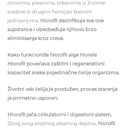
otrovima, plesnima, toksinima iz životne
sredine ili drugim hemijski štetnim
jedinjenjima,
hlorofil dezinfikuje sve ove
supstance i obezbeđuje njihovo brzo
eliminisanje kroz creva.
Kako funkcioniše hlorofil alge hlorele
Hlorofil povećava zaštitni i regenerativni
kapacitet svake pojedinačne ćelije organizma.
Životni vek ćelija je produžen, proces starenja
je primetno usporen.
Hlorofil jača cirkulatorni i digestivni sistem.
Zbog svog snažnog alkalnog dejstva,
hlorofil