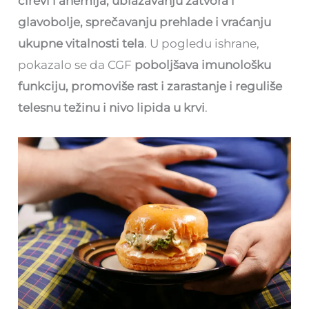
čirevi i anemija, ublažavanju zatvora i
glavobolje, sprečavanju prehlade i vraćanju
ukupne vitalnosti tela
. U pogledu ishrane,
pokazalo se da CGF
poboljšava imunološku
funkciju, promoviše rast i zarastanje i reguliše
telesnu težinu i nivo lipida u krvi
.