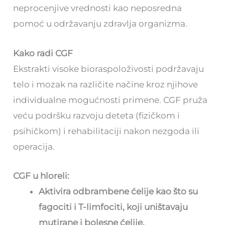
neprocenjive vrednosti kao neposredna
pomoć u održavanju zdravlja organizma.
Kako radi CGF
Ekstrakti visoke bioraspoloživosti podržavaju
telo i mozak na različite načine kroz njihove
individualne mogućnosti primene. CGF pruža
veću podršku razvoju deteta (fizičkom i
psihičkom) i rehabilitaciji nakon nezgoda ili
operacija.
CGF u hloreli:
Aktivira odbrambene ćelije kao što su
fagociti i T-limfociti, koji uništavaju
mutirane i bolesne ćelije.