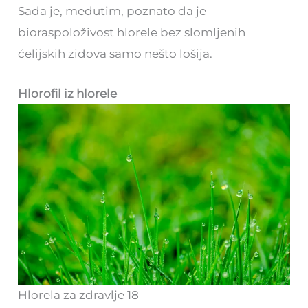
Sada je, međutim, poznato da je
bioraspoloživost hlorele bez slomljenih
ćelijskih zidova samo nešto lošija.
Hlorofil iz hlorele
Hlorela za zdravlje 18