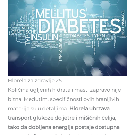
Hlorela za zdravlje 25
Količina ugljenih hidrata i masti zapravo nije
bitna. Međutim, specifičnosti ovih hranljivih
materija su u detaljima.
Hlorela ubrzava
transport glukoze do jetre i mišićnih ćelija,
tako da dobijena energija postaje dostupna