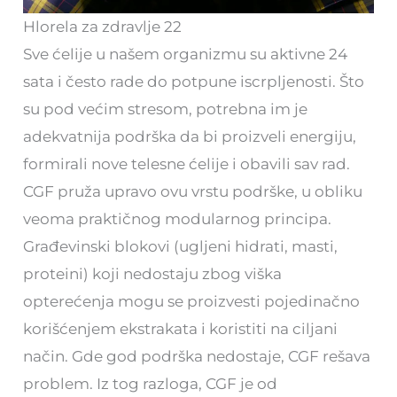
Hlorela za zdravlje 22
Sve ćelije u našem organizmu su aktivne 24
sata i često rade do potpune iscrpljenosti. Što
su pod većim stresom, potrebna im je
adekvatnija podrška da bi proizveli energiju,
formirali nove telesne ćelije i obavili sav rad.
CGF pruža upravo ovu vrstu podrške, u obliku
veoma praktičnog modularnog principa.
Građevinski blokovi (ugljeni hidrati, masti,
proteini) koji nedostaju zbog viška
opterećenja mogu se proizvesti pojedinačno
korišćenjem ekstrakata i koristiti na ciljani
način. Gde god podrška nedostaje, CGF rešava
problem. Iz tog razloga, CGF je od