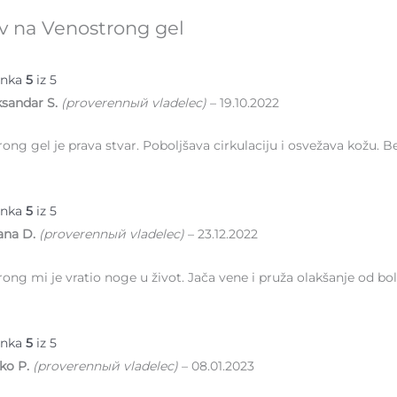
ov na
Venostrong gel
enka
5
iz 5
ksandar S.
(proverennый vladelec)
–
19.10.2022
ong gel je prava stvar. Poboljšava cirkulaciju i osvežava kožu. B
enka
5
iz 5
jana D.
(proverennый vladelec)
–
23.12.2022
ong mi je vratio noge u život. Jača vene i pruža olakšanje od 
enka
5
iz 5
ko P.
(proverennый vladelec)
–
08.01.2023