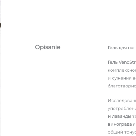
Opisanie
Гель для но
Гель VenoSt
комплексное
и сужения в
благотворно
Исследовани
употреблен
и лаванды
т
винограда
я
общий тонус