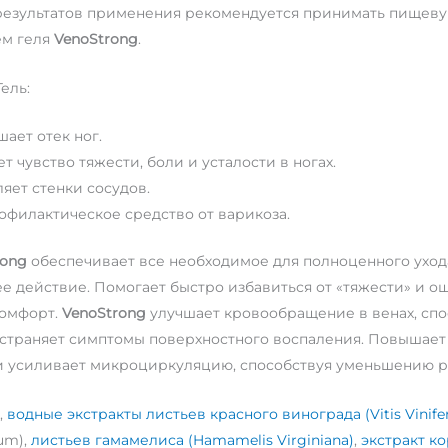
результатов применения рекомендуется принимать пищеву
м геля
VenoStrong
.
ель:
ает отек ног.
т чувство тяжести, боли и усталости в ногах.
яет стенки сосудов.
офилактическое средство от варикоза.
rong
обеспечивает все необходимое для полноценного ухода
 действие. Помогает быстро избавиться от «тяжести» и ощ
комфорт.
VenoStrong
улучшает кровообращение в венах, сп
устраняет симптомы поверхностного воспаления. Повышает 
и усиливает микроциркуляцию, способствуя уменьшению р
,
водные экстракты листьев красного винограда (Vitis Vinife
um),
листьев гамамелиса (Hamamelis Virginiana)
,
экстракт ко