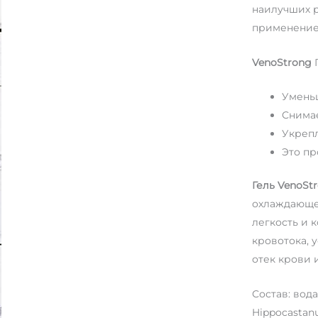
наилучших 
применение
VenoStrong
Г
Уменьш
Снимае
Укрепл
Это пр
Гель VenoSt
охлаждающее
легкость и 
кровотока, 
отек крови 
Состав: вода
Hippocastan