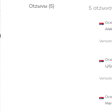
Otzыvы (5)
5 otzыv
Oc
Ale
Venostr
Oc
Ljil
Venostr
Oc
Mar