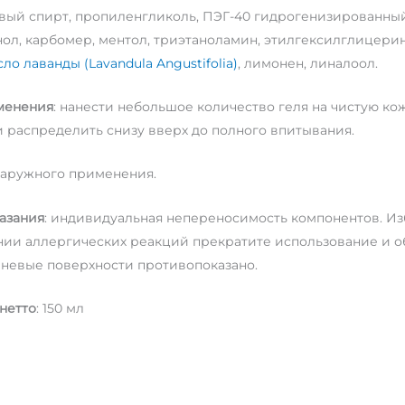
ый спирт, пропиленгликоль, ПЭГ-40 гидрогенизированный.
ол, карбомер, ментол, триэтаноламин, этилгексилглицерин,
ло лаванды (Lavandula Angustifolia)
, лимонен, линалоол.
менения
: нанести небольшое количество геля на чистую к
распределить снизу вверх до полного впитывания.
наружного применения.
азания
: индивидуальная непереносимость компонентов. Изб
ии аллергических реакций прекратите использование и об
невые поверхности противопоказано.
нетто
: 150 мл