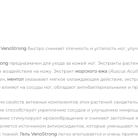
г VenoStrong
быстро снимает отечность и усталость ног, ул
rong
предназначен для ухода за кожей ног. Экстракты раст
 воздействие на кожу. Экстракт
морского ежа
(
Ruscus Acull
ен,
ментол
оказывает мягкое охлаждающее действие, экст
 влияют на сосуды ног, обладают антибактериальными и 
я свойств активных компонентов этих растений свидетельс
ие способствует укреплению сосудов и улучшению микро
акже стимулируют кровообращение и снимают застойные яв
вляется источником антиоксидантов, которые уменьшают 
 тканей.
Гель VenoStrong
легко впитывается и очень прият