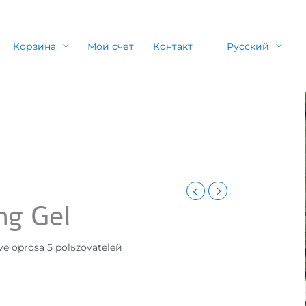
Корзина
Мой счет
Контакт
Русский
ng Gel
ove oprosa
5
polьzovateleй