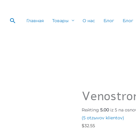
Poisk
Главная
Товары
О нас
Блог
Блог
Venostro
Reйting
5.00
iz 5 na osn
(
5
otzыvov klientov)
$
32.55