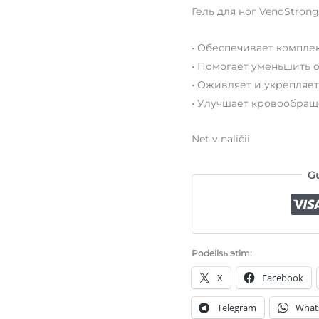
Гель для ног VenoStrong
• Обеспечивает компле
• Помогает уменьшить от
• Оживляет и укрепляет
• Улучшает кровообращ
Net v naličii
Gu
Podelisь эtim:
X
Facebook
Telegram
What