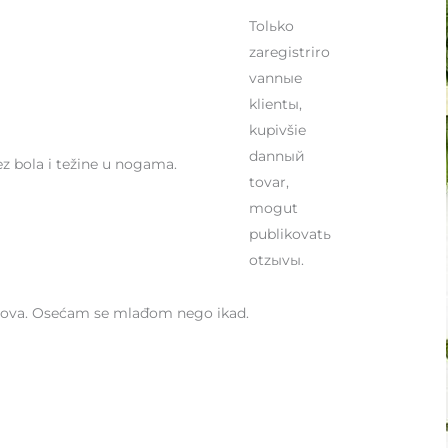
Tolьko
zaregistriro
vannыe
klientы,
kupivšie
dannый
ez bola i težine u nogama.
tovar,
mogut
publikovatь
otzыvы.
bolova. Osećam se mlađom nego ikad.