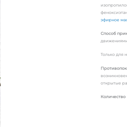
изопропилов
феноксиэтан
эфирное мас
Способ при
движениями 
Только для 
Противопок
возникновен
открытые ра
Количество 