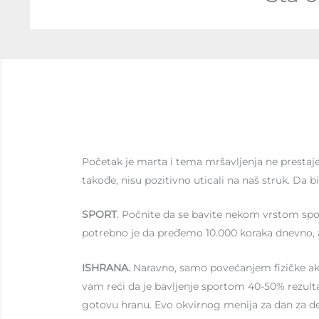
Početak je marta i tema mršavljenja ne prestaje 
takođe, nisu pozitivno uticali na naš struk. Da 
SPORT
. Počnite da se bavite nekom vrstom sport
potrebno je da pređemo 10.000 koraka dnevno, a
ISHRANA.
Naravno, samo povećanjem fizičke akti
vam reći da je bavljenje sportom 40-50% rezultata
gotovu hranu. Evo okvirnog menija za dan za dev