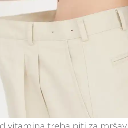
d vitamina treba piti za mršav