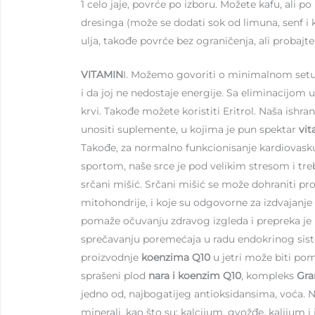
1 celo jaje, povrće po izboru. Možete kafu, ali 
dresinga (može se dodati sok od limuna, senf i k
ulja, takođe povrće bez ograničenja, ali probajte 
VITAMIN
I. Možemo govoriti o minimalnom setu vi
i da joj ne nedostaje energije. Sa eliminacijom u
krvi. Takođe možete koristiti Eritrol. Naša i
unositi suplemente, u kojima je pun spektar
vi
Takođe, za normalno funkcionisanje kardiovas
sportom, naše srce je pod velikim stresom i tre
srčani mišić. Srčani mišić se može dohraniti 
mitohondrije, i koje su odgovorne za izdvajanje
pomaže očuvanju zdravog izgleda i prepreka je 
sprečavanju poremećaja u radu endokrinog siste
proizvodnje
koenzima Q10
u jetri može biti po
sprašeni plod
nara i koenzim Q10
, kompleks
Gra
jedno od, najbogatijeg antioksidansima, voća. Ne
minerali, kao što su: kalcijum, gvožđe, kalijum i