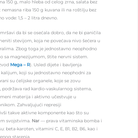
retina 150 g, malo hleba od celog zrna, salata bez
: nemasna riba 150 g kuvana ili na roštilju bez
o vode: 1,5 – 2 litra dnevno.
ršavi da bi se osećala dobro, da ne bi paničila
ameniti stevijom, koja ne povećava nivo šećera u
neralima. Zbog toga je jednostavno neophodno
dno sa magnezijumom, štite nervni sistem.
zvod
Mega – R
). Usled dijete i bavljenja
i kalijum, koji su jednostavno neophodni za
rani su ćelijske organele, koje se zovu
a, podržava rad kardio-vaskularnog sistema,
eni materija i aktivno učestvuje u
nikom. Zahvaljujući represiji
jivši takve aktivne komponente kao što su
nim svojstvima.
Nar
— prava vitaminska bomba i
beta-karoten, vitamini С, Е, В1, В2, В6, kao i
menog starenja.