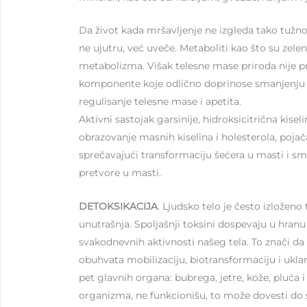
Da život kada mršavljenje ne izgleda tako tužno, 
ne ujutru, već uveče. Metaboliti kao što su zelen
metabolizma. Višak telesne mase priroda nije p
komponente koje odlično doprinose smanjenju kil
regulisanje telesne mase i apetita.
Aktivni sastojak garsinije, hidroksicitrična k
obrazovanje masnih kiselina i holesterola, pojač
sprečavajući transformaciju šećera u masti i sm
pretvore u masti.
DETOKSIKACIJA
. Ljudsko telo je često izložen
unutrašnja. Spoljašnji toksini dospevaju u hranu 
svakodnevnih aktivnosti našeg tela. To znači da
obuhvata mobilizaciju, biotransformaciju i ukl
pet glavnih organa: bubrega, jetre, kože, pluća i
organizma, ne funkcionišu, to može dovesti do 