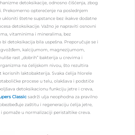
mehanizme detoksikacije, odnosno čišćenja, zbog
leni. Prekomerno opterećenje na poslednjem
e ukloniti štetne supstance bez ikakve dodatne
esa detoksikacije. Važno je napraviti osnovni
jama, vitaminima i mineralima, bez
o bi detoksikacija bila uspešna. Preporučuje se i
gata gvožđem, kalcijumom, magnezijumom,
uliše rast „dobrih” bakterija u crevima i
organizma na ćelijskom nivou, što rezultira
korisnih laktobakterija. Svaka ćelija hlorele
taboličke procese u telu, olakšava i podstiče
boljšava detoksikacionu funkciju jetre i creva,
upers
Classic
sadrži ulјa neophodna za pravilno
bezbeđuje zaštitu i regeneraciju ćelija jetre,
 i pomaže u normalizaciji peristaltike creva.