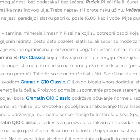
po mogućnosti bez dodataka i bez šećera.
Ručak
: Pileći file ili ću
ašika maslinovog ulja. Treba napraviti i proteinsku užinu.
Večera
ne jesti paradajz i slatku papriku posle 16.00, kao i voće. Pijte pun
tamina, minerala i masnih kiselina koji su potrebni osobi koja m
gljenih hidrata, često ćete poželeti slatkiše, ali šećer se može z
shrana je veoma ograničena proizvodima bogatim vitaminima i mi
tamina B
(
Pax Classic
) koji pretvaraju masti u energiju. Oni zaje
kularnog sistema potrebne su nam omega 3 masne kiseline (proi
ba mu pomoći. Takođe, so se ne može isključiti. Sadrži natrijum 
proizvodom
Granatin Q10 Classic
. Cilj ovog bioaktivnog dodatka ish
 energije iz ćelija. Proizvod pomaže usporavanje procesa starenj
pojavi bora.
Granatin Q10 Classic
podržava očuvanje norme u razm
ma. Stimuliše rad krvotoka i poboljšava snabdevanje tkiva kiseo
moć u održavanju normalne koncentracije holesterola u krvi. Spo
natin Q10 Classic
je jedinstven proizvod sa takvim antioksidant
 nazivaju ga slučajno eliksirom mladosti. U njegovom sastavu su: 
 jod.
Nar
je izvor folne kiseline, čiji nedostatak dovodi do prevre