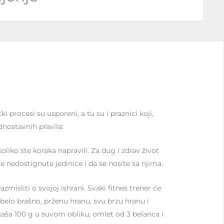
procesi su usporeni, a tu su i praznici koji,
ednostavnih pravila:
liko ste koraka napravili. Za dug i zdrav život
nedostignute jedinice i da se nosite sa njima.
isliti o svojoj ishrani. Svaki fitnes trener će
 belo brašno, prženu hranu, svu brzu hranu i
 kaša 100 g u suvom obliku, omlet od 3 belanca i