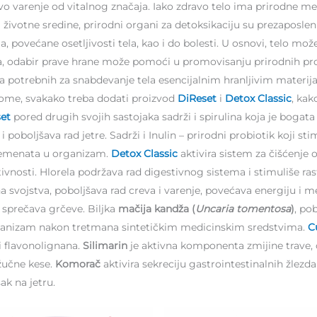
ravo varenje od vitalnog značaja. Iako zdravo telo ima prirodne 
a životne sredine, prirodni organi za detoksikaciju su prezapos
povećane osetljivosti tela, kao i do bolesti. U osnovi, telo mož
, odabir prave hrane može pomoći u promovisanju prirodnih proc
ca potrebnih za snabdevanje tela esencijalnim hranljivim materi
ome, svakako treba dodati proizvod
DiReset
i
Detox Classic
, kak
set
pored drugih svojih sastojaka sadrži i spirulina koja je bo
oboljšava rad jetre. Sadrži i Inulin – prirodni probiotik koji stim
elemenata u organizam.
Detox Classic
aktivira sistem za čišćenje 
vnosti. Hlorela podržava rad digestivnog sistema i stimuliše rast 
 svojstva, poboljšava rad creva i varenje, povećava energiju i me
 sprečava grčeve. Biljka
mačija kandža (
Uncaria tomentosa
)
, po
 organizam nakon tretmana sintetičkim medicinskim sredstvima.
C
 i flavonolignana.
Silimarin
je aktivna komponenta zmijine trave, o
 žučne kese.
Komorač
aktivira sekreciju gastrointestinalnih žlezda
ak na jetru.