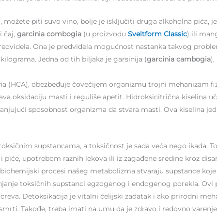
možete piti suvo vino, bolje je isključiti druga alkoholna pića, j
i čaj,
garcinia combogia
(u proizvodu
Sveltform Classic
) ili ma
redvidela. Ona je predvidela mogućnost nastanka takvog problem
ograma. Jedna od tih biljaka je garsinija (
garcinia cambogia
)
iselina (HCA), obezbeđuje čovečijem organizmu trojni mehanizam f
ava oksidaciju masti i reguliše apetit. Hidroksicitrična kiselina 
anjujući sposobnost organizma da stvara masti. Ova kiselina jed
o toksičnim supstancama, a toksičnost je sada veća nego ikada. Tok
i piće, upotrebom raznih lekova ili iz zagađene sredine kroz disan
 biohemijski procesi našeg metabolizma stvaraju supstance koje tr
anjanje toksičnih supstanci egzogenog i endogenog porekla. Ovi 
 creva. Detoksikacija je vitalni ćelijski zadatak i ako prirodni m
smrti. Takođe, treba imati na umu da je zdravo i redovno varen