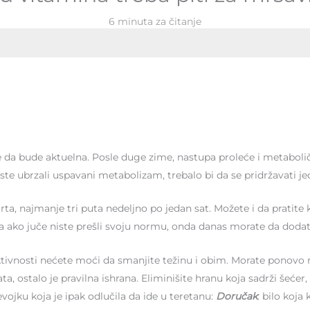
6 minuta za čitanje
da bude aktuelna. Posle duge zime, nastupa proleće i metabolički 
biste ubrzali uspavani metabolizam, trebalo bi da se pridržavati j
a, najmanje tri puta nedeljno po jedan sat. Možete i da pratite ko
 ako juče niste prešli svoju normu, onda danas morate da dodate 
vnosti nećete moći da smanjite težinu i obim. Morate ponovo razm
, ostalo je pravilna ishrana. Eliminišite hranu koja sadrži šećer,
ojku koja je ipak odlučila da ide u teretanu:
Doručak
: bilo koja