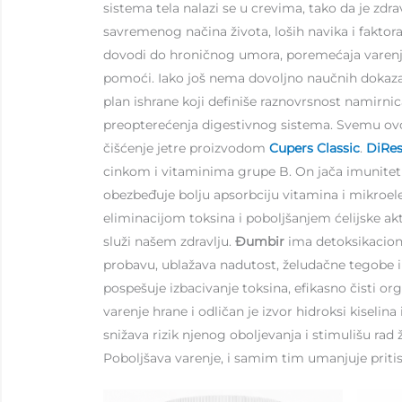
sistema tela nalazi se u crevima, tako da je zd
savremenog načina života, loših navika i faktor
dovodi do hroničnog umora, poremećaja varenja, 
pomoći. Iako još nema dovoljno naučnih dokaza
plan ishrane koji definiše raznovrsnost namirni
preopterećenja digestivnog sistema. Svemu ov
čišćenje jetre proizvodom
Cupers Class
i
c
.
DiRe
cinkom i vitaminima grupe B. On jača imunitet i p
obezbeđuje bolјu apsorbciju vitamina i mikro
eliminacijom toksina i poboljšanjem ćelijske akti
služi našem zdravlju.
Đumbir
ima detoksikaciona
probavu, ublažava nadutost, želudačne tegobe i
pospešuje izbacivanje toksina, efikasno čisti
varenje hrane i odličan je izvor hidroksi kiselina
snižava rizik njenog oboljevanja i stimulišu rad
Poboljšava varenje, i samim tim umanjuje pritis