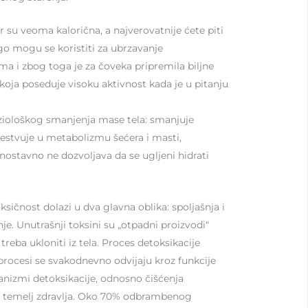
er su veoma kalorična, a najverovatnije ćete piti
ngo mogu se koristiti za ubrzavanje
a i zbog toga je za čoveka pripremila biljne
, koja poseduje visoku aktivnost kada je u pitanju
iziološkog smanjenja mase tela: smanjuje
učestvuje u metabolizmu šećera i masti,
nostavno ne dozvoljava da se ugljeni hidrati
sičnost dolazi u dva glavna oblika: spoljašnja i
je. Unutrašnji toksini su „otpadni proizvodi“
eba ukloniti iz tela. Proces detoksikacije
procesi se svakodnevno odvijaju kroz funkcije
ehanizmi detoksikacije, odnosno čišćenja
je temelj zdravlja. Oko 70% odbrambenog