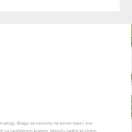
malog). Blago se oslonite na koren šake i sve
et sa zaobljenim krajem. Masažu radite kružnim