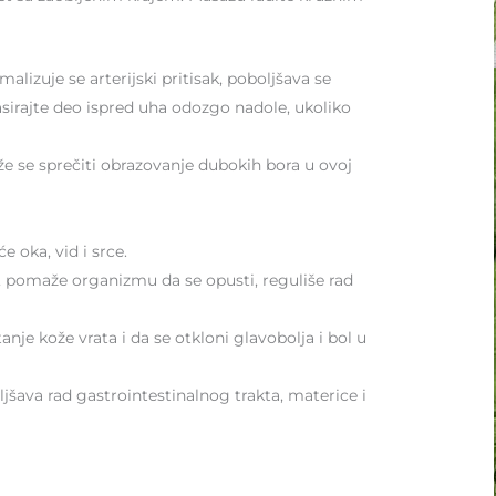
alizuje se arterijski pritisak, poboljšava se
asirajte deo ispred uha odozgo nadole, ukoliko
že se sprečiti obrazovanje dubokih bora u ovoj
 oka, vid i srce.
, pomaže organizmu da se opusti, reguliše rad
nje kože vrata i da se otkloni glavobolja i bol u
jšava rad gastrointestinalnog trakta, materice i