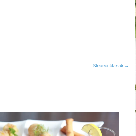
Sledeći članak
→