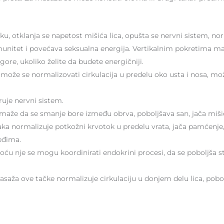
ku, otklanja se napetost mišića lica, opušta se nervni sistem, norm
imunitet i povećava seksualna energija. Vertikalnim pokretima m
agore, ukoliko želite da budete energičniji.
 može se normalizovati cirkulacija u predelu oko usta i nosa, mo
uje nervni sistem.
aže da se smanje bore između obrva, poboljšava san, jača mišiće
ka normalizuje potkožni krvotok u predelu vrata, jača pamćenje
eđima.
ću nje se mogu koordinirati endokrini procesi, da se poboljša sta
asaža ove tačke normalizuje cirkulaciju u donjem delu lica, pobol