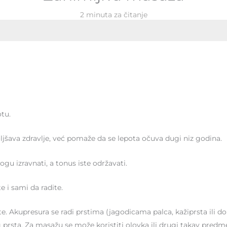
2 minuta za čitanje
otu.
oljšava zdravlje, već pomaže da se lepota očuva dugi niz godina.
ogu izravnati, a tonus iste održavati.
i sami da radite.
 Akupresura se radi prstima (jagodicama palca, kažiprsta ili do
prsta. Za masažu se može koristiti olovka ili drugi takav predm