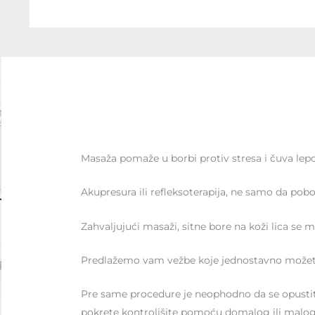
Masaža pomaže u borbi protiv stresa i čuva lep
Akupresura ili refleksoterapija, ne samo da pob
Zahvaljujući masaži, sitne bore na koži lica se m
Predlažemo vam vežbe koje jednostavno možete 
Pre same procedure je neophodno da se opustite.
pokrete kontrolišite pomoću domalog ili malog 