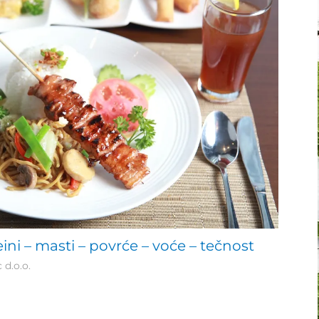
eini – masti – povrće – voće – tečnost
 d.o.o.