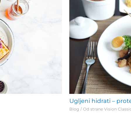
Ugljeni hidrati – prot
Blog
/ Od strane
Vision Classic