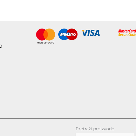
30
Pretraži proizvode