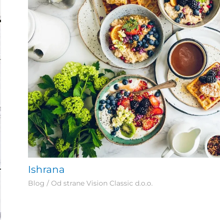
Ishrana
Blog
/ Od strane
Vision Classic d.o.o.