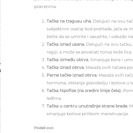
pokretima.
Tačka na tragusu uha.
Delujući na ovu tač
subjektivni osećaj kod prehlade, jača se 
želite da se umirite i opustite, i odozdo n
Tačka iznad usana.
Delujući na ovu tačku,
regiji, a može se povećati tonus kože lica.
Tačka između obrva.
Smanjuje bore i umir
Tačka iznad obrva.
Masaža ovih tačaka pom
Parne tačke iznad obrva.
Masaža ovih tača
hormona, otklanja glavobolju i bolove u l
Tačka hipofize (na sredini linije čela).
Pomo
leđima.
Tačka u centru unutrašnje strane brade.
M
smanjuje bolove prilikom menstruacije.
Podeli ovo: