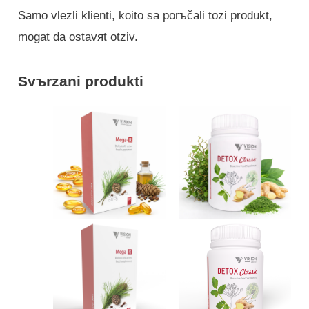
Samo vlezli klienti, koito sa porъčali tozi produkt,
mogat da ostavяt otziv.
Svъrzani produkti