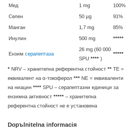
Мед
1 mg
100%
Селен
50 µg
91%
Манган
1,7 mg
85%
Инулин
500 mg
*****
26 mg (60 000
Ензим
серапептаза
*****
SPU
****
)
*
NRV – хранителна референтна стойност
**
TE =
еквивалент на α-токоферол
***
NE = еквиваленти
на ниацин
****
SPU – серапептазни единици за
ензимна активност
*****
– хранителна
референтна стойност не е установена
Dopъlnitelna informaciя