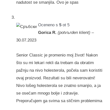
nadutost se smanjila. Ovo je spas
Oceneno s
5
ot 5
Gorica R.
(potvъrden klient)
–
30.07.2023
Senior Classic je promenio moj život! Nakon
što su mi lekari rekli da trebam da obratim
pažnju na nivo holesterola, počela sam koristiti
ovaj proizvod. Rezultati su bili neverovatni!
Nivo lošeg holesterola se znatno smanjio, a ja
se osećam mnogo bolje i zdravije.
Preporučujem ga svima sa sličnim problemima