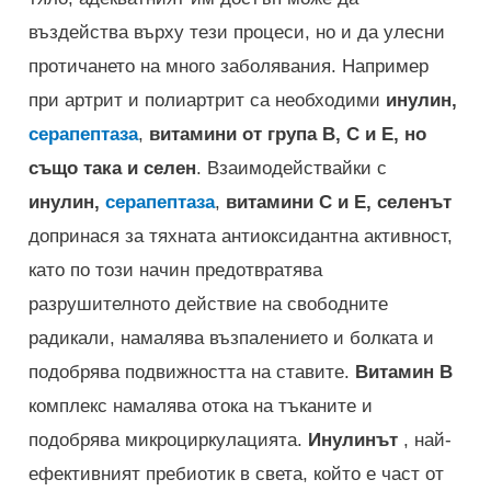
въздейства върху тези процеси, но и да улесни
протичането на много заболявания. Например
при артрит и полиартрит са необходими
инулин,
серапептаза
,
витамини от група В, С и Е, но
също така и селен
. Взаимодействайки с
инулин,
серапептаза
,
витамини С и Е, селенът
допринася за тяхната антиоксидантна активност,
като по този начин предотвратява
разрушителното действие на свободните
радикали, намалява възпалението и болката и
подобрява подвижността на ставите.
Витамин В
комплекс намалява отока на тъканите и
подобрява микроциркулацията.
Инулинът
, най-
ефективният пребиотик в света, който е част от