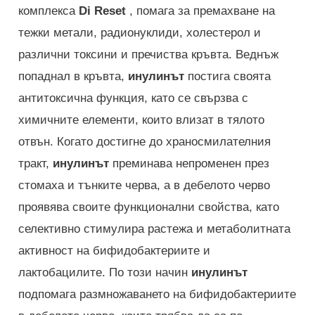
комплекса
Di Reset
, помага за премахване на
тежки метали, радионуклиди, холестерол и
различни токсини и пречиства кръвта. Веднъж
попаднал в кръвта,
инулинът
постига своята
антитоксична функция, като се свързва с
химичните елементи, които влизат в тялото
отвън. Когато достигне до храносмилателния
тракт,
инулинът
преминава непроменен през
стомаха и тънките черва, а в дебелото черво
проявява своите функционални свойства, като
селективно стимулира растежа и метаболитната
активност на бифидобактериите и
лактобацилите. По този начин
инулинът
подпомага размножаването на бифидобактериите