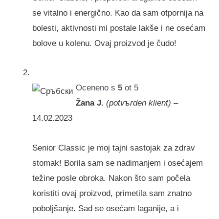
se vitalno i energično. Kao da sam otpornija na
bolesti, aktivnosti mi postale lakše i ne osećam
bolove u kolenu. Ovaj proizvod je čudo!
Oceneno s
5
ot 5
Žana J.
(potvъrden klient)
–
14.02.2023
Senior Classic je moj tajni sastojak za zdrav
stomak! Borila sam se nadimanjem i osećajem
težine posle obroka. Nakon što sam počela
koristiti ovaj proizvod, primetila sam znatno
poboljšanje. Sad se osećam laganije, a i