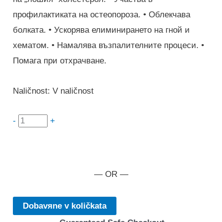
профилактиката на остеопороза. • Облекчава
болката. • Ускорява елиминирането на гной и
хематом. • Намалява възпалителните процеси. •
Помага при отхрачване.
Naličnost:
V naličnost
količestvo
-
+
za
Senior
Classic
— OR —
Dobavяne v količkata