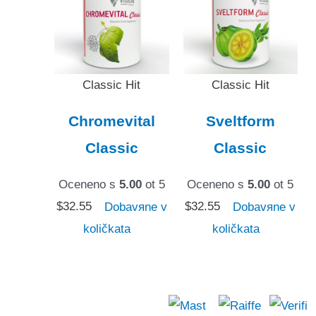
Classic Hit
Classic Hit
Chromevital
Sveltform
Classic
Classic
Oceneno s
5.00
ot 5
Oceneno s
5.00
ot 5
$
32.55
Dobavяne v
$
32.55
Dobavяne v
količkata
količkata