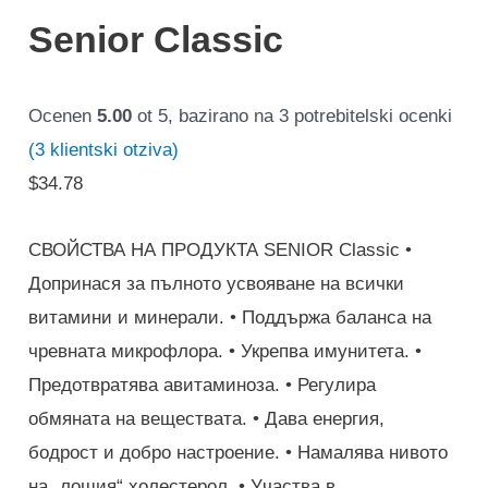
Senior Classic
Ocenen
5.00
ot 5, bazirano na
3
potrebitelski ocenki
(
3
klientski otziva)
$
34.78
СВОЙСТВА НА ПРОДУКТА SENIOR Classic •
Допринася за пълното усвояване на всички
витамини и минерали. • Поддържа баланса на
чревната микрофлора. • Укрепва имунитета. •
Предотвратява авитаминоза. • Регулира
обмяната на веществата. • Дава енергия,
бодрост и добро настроение. • Намалява нивото
на „лошия“ холестерол. • Участва в