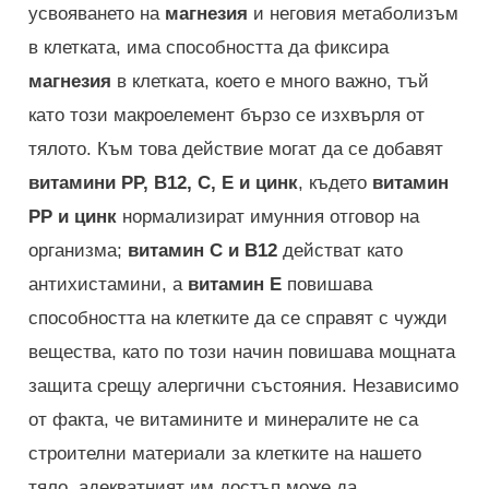
усвояването на
магнезия
и неговия метаболизъм
в клетката, има способността да фиксира
магнезия
в клетката, което е много важно, тъй
като този макроелемент бързо се изхвърля от
тялото. Към това действие могат да се добавят
витамини РР, В12, С, Е и цинк
, където
витамин
РР и цинк
нормализират имунния отговор на
организма;
витамин С и В12
действат като
антихистамини, а
витамин Е
повишава
способността на клетките да се справят с чужди
вещества, като по този начин повишава мощната
защита срещу алергични състояния. Независимо
от факта, че витамините и минералите не са
строителни материали за клетките на нашето
тяло, адекватният им достъп може да