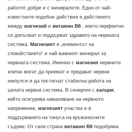
работят добре и с минералите. Едно от най-
известните подобни действия е действието
между
магнезий
и
витамин B6
, които перфектно
се допълват и поддържат здравето на нервната
система.
Магнезият
е „елементът на
спокойствието“ и най-важният минерал за
нервната система. Именно с
магнезия
нервните
клетки могат да приемат и предават нервни
импулси и да постигнат стабилна работа на
цялата нервна система. В синергия с
калция
,
който осигурява намаляване на нервното
напрежение,
магнезият
участва и в
поддържането на тонуса на кръвоносните
съдове. От своя страна
витамин В6
подобрява