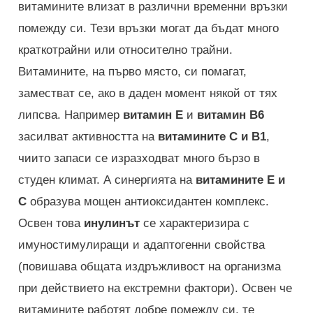
витамините влизат в различни временни връзки
помежду си. Тези връзки могат да бъдат много
краткотрайни или относително трайни.
Витамините, на първо място, си помагат,
заместват се, ако в даден момент някой от тях
липсва. Например
витамин Е
и
витамин В6
засилват активността на
витамините С и В1
,
чиито запаси се изразходват много бързо в
студен климат. А синергията на
витамините Е и
С
образува мощен антиоксидантен комплекс.
Освен това
инулинът
се характеризира с
имуностимулиращи и адаптогенни свойства
(повишава общата издръжливост на организма
при действието на екстремни фактори). Освен че
витамините работят добре помежду си, те