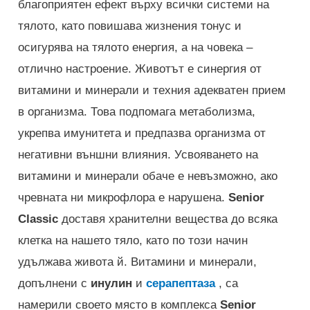
благоприятен ефект върху всички системи на
тялото, като повишава жизнения тонус и
осигурява на тялото енергия, а на човека –
отлично настроение. Животът е синергия от
витамини и минерали и техния адекватен прием
в организма. Това подпомага метаболизма,
укрепва имунитета и предпазва организма от
негативни външни влияния. Усвояването на
витамини и минерали обаче е невъзможно, ако
чревната ни микрофлора е нарушена.
Senior
Classic
доставя хранителни вещества до всяка
клетка на нашето тяло, като по този начин
удължава живота й. Витамини и минерали,
допълнени с
инулин
и
серапептаза
, са
намерили своето място в комплекса
Senior