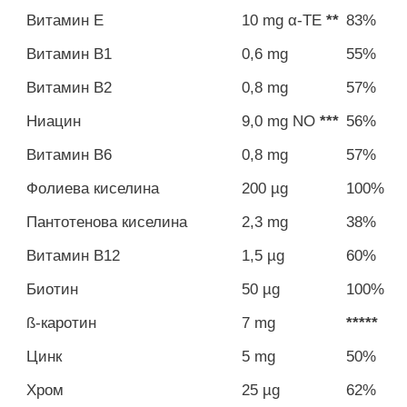
Витамин Е
10 mg α-TE
**
83%
Витамин B1
0,6 mg
55%
Витамин B2
0,8 mg
57%
Ниацин
9,0 mg NO
***
56%
Витамин B6
0,8 mg
57%
Фолиева киселина
200 µg
100%
Пантотенова киселина
2,3 mg
38%
Витамин B12
1,5 µg
60%
Биотин
50 µg
100%
ß-каротин
7 mg
*****
Цинк
5 mg
50%
Хром
25 µg
62%