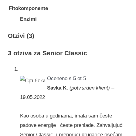
Fitokomponente
Enzimi
Otzivi (3)
3 otziva za
Senior Classic
Oceneno s
5
ot 5
Savka K.
(potvъrden klient)
–
19.05.2022
Kao osoba u godinama, imala sam česte
padove energije i česte prehlade. Zahvaljujući
Senior Classic, i preporuci drugarice osećam