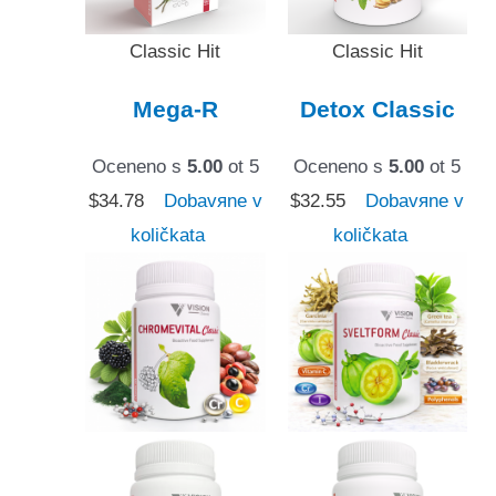
Classic Hit
Classic Hit
Mega-R
Detox Classic
Oceneno s
5.00
ot 5
Oceneno s
5.00
ot 5
$
34.78
Dobavяne v
$
32.55
Dobavяne v
količkata
količkata