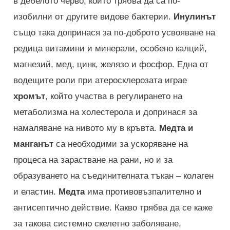
в дебелото черво, които трябва да са по-
изобилни от другите видове бактерии.
Инулинът
също така допринася за по-доброто усвояване на
редица витамини и минерали, особено калций,
магнезий, мед, цинк, желязо и фосфор. Една от
водещите роли при атеросклерозата играе
хромът
, който участва в регулирането на
метаболизма на холестерола и допринася за
намаляване на нивото му в кръвта.
Медта и
манганът
са необходими за ускоряване на
процеса на зарастване на рани, но и за
образуването на съединителната тъкан – колаген
и еластин.
Медта
има противовъзпалително и
антисептично действие. Какво трябва да се каже
за такова системно скелетно заболяване,