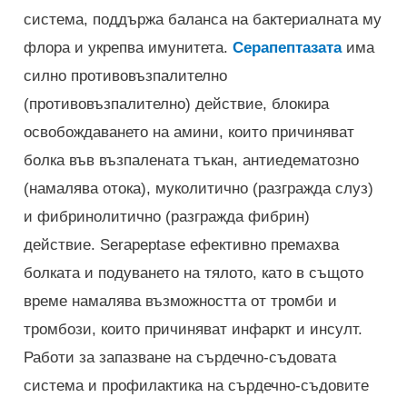
система, поддържа баланса на бактериалната му
флора и укрепва имунитета.
Серапептазата
има
силно противовъзпалително
(противовъзпалително) действие, блокира
освобождаването на амини, които причиняват
болка във възпалената тъкан, антиедематозно
(намалява отока), муколитично (разгражда слуз)
и фибринолитично (разгражда фибрин)
действие. Serapeptase ефективно премахва
болката и подуването на тялото, като в същото
време намалява възможността от тромби и
тромбози, които причиняват инфаркт и инсулт.
Работи за запазване на сърдечно-съдовата
система и профилактика на сърдечно-съдовите