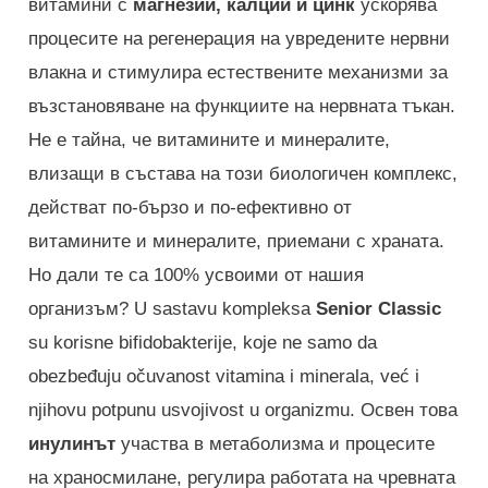
витамини с
магнезий, калций и цинк
ускорява
процесите на регенерация на увредените нервни
влакна и стимулира естествените механизми за
възстановяване на функциите на нервната тъкан.
Не е тайна, че витамините и минералите,
влизащи в състава на този биологичен комплекс,
действат по-бързо и по-ефективно от
витамините и минералите, приемани с храната.
Но дали те са 100% усвоими от нашия
организъм? U sastavu kompleksa
Senior Classic
su korisne bifidobakterije, koje ne samo da
obezbeđuju očuvanost vitamina i minerala, već i
njihovu potpunu usvojivost u organizmu. Освен това
инулинът
участва в метаболизма и процесите
на храносмилане, регулира работата на чревната