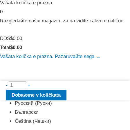
Vašata količka e prazna
0
Razgledaйte našiя magazin, za da vidite kakvo e nalično
Tax
DDS
$
0.00
Amount:
Cart
Total
$
0.00
Total:
Vašata količka e prazna. Pazaruvaйte sega →
količestvo
-
српски
+
(
Сръбски
)
za
English
(
Английски
)
Dobavяne v količkata
Senior
Русский
(
Руски
)
Classic
Български
Čeština
(
Чешки
)