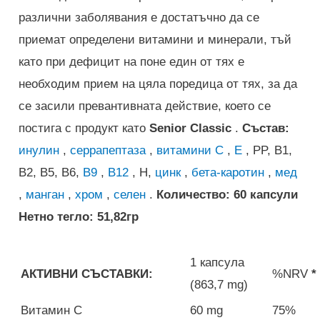
различни заболявания е достатъчно да се
приемат определени витамини и минерали, тъй
като при дефицит на поне един от тях е
необходим прием на цяла поредица от тях, за да
се засили превантивната действие, което се
постига с продукт като
Senior Classic
.
Състав:
инулин
,
серрапептаза
,
витамини C
,
E
, PP, B1,
B2, B5, B6,
B9
,
B12
, H,
цинк
,
бета-каротин
,
мед
,
манган
,
хром
,
селен
.
Количество: 60 капсули
Нетно тегло: 51,82гр
1 капсула
АКТИВНИ СЪСТАВКИ:
%NRV
*
(863,7 mg)
Витамин C
60 mg
75%