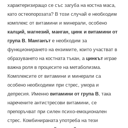
характеризиращо се със загуба на костна маса,
като остеопорозата? В този случай е необходим
комплекс от витамини и минерали, особено
калций, магнезий, манган, цинк и витамини от
група В.
Манганът
е необходим за
функционирането на ензимите, които участват в
образуването на костната тъкан, а
цинкът
играе
важна роля в процесите на метаболизма.
Комплексите от витамини и минерали са
особено необходими при стрес, умора и
депресия. Именно
витамини от група В
, така
наречените антистресови витамини, се
препоръчват при силен психо-емоционален
стрес. Комбинираната употреба на тези