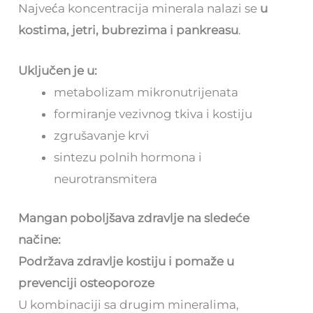
Najveća koncentracija minerala nalazi se
u
kostima, jetri, bubrezima i pankreasu
.
Uključen je u:
metabolizam mikronutrijenata
formiranje vezivnog tkiva i kostiju
zgrušavanje krvi
sintezu polnih hormona i
neurotransmitera
Mangan poboljšava zdravlje na sledeće
načine:
Podržava zdravlje kostiju i pomaže u
prevenciji osteoporoze
U kombinaciji sa drugim mineralima,