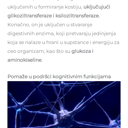
uključenih u formiranje kostiju,
uključujući
glikoziltransferaze i ksiloziltransferaze.
Konačno, on je uključen u stvaranje
digestivnih enzima, koji pretvaraju jedinjenja
koja se nalaze u hrani u supstance i energiju za
ceo organizam, kao što su
glukoza i
aminokiseline
.
Pomaže u podršci kognitivnim funkcijama