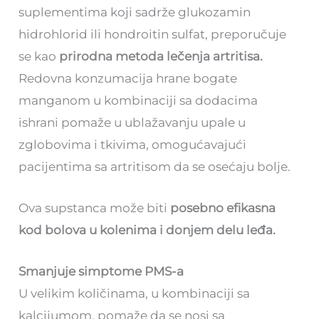
suplementima koji sadrže glukozamin
hidrohlorid ili hondroitin sulfat, preporučuje
se kao
prirodna metoda lečenja artritisa.
Redovna konzumacija hrane bogate
manganom u kombinaciji sa dodacima
ishrani pomaže u ublažavanju upale u
zglobovima i tkivima, omogućavajući
pacijentima sa artritisom da se osećaju bolje.
Ova supstanca može biti
posebno efikasna
kod bolova u kolenima i donjem delu leđa.
Smanjuje simptome PMS-a
U velikim količinama, u kombinaciji sa
kalcijumom, pomaže da se nosi sa