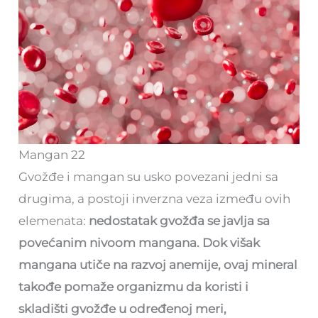
Mangan 22
Gvožđe i mangan su usko povezani jedni sa
drugima, a postoji inverzna veza između ovih
elemenata:
nedostatak gvožđa se javlja sa
povećanim nivoom mangana. Dok višak
mangana utiče na razvoj anemije, ovaj mineral
takođe pomaže organizmu da koristi i
skladišti gvožđe u određenoj meri,