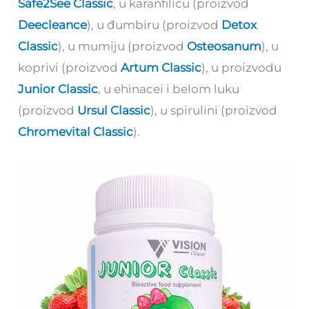
Safe2See Classic
, u karanfiliću (proizvod
Deecleance
), u đumbiru (proizvod
Detox
Classic
), u mumiju (proizvod
Osteosanum
), u
koprivi (proizvod
Artum Classic
), u proizvodu
Junior Classic
, u ehinacei i belom luku
(proizvod
Ursul Classic
), u spirulini (proizvod
Chromevital Classic
).