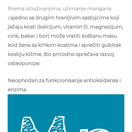
Prema istraživanjima, uzimanje mangana
z
ajedno sa drugim hranljivim sastojcima koji
jačaju kosti (kalcijum, vitamin D, magnezijum,
cink, bakar i bor) može vratiti koštanu masu
kod žena sa krhkim kostima i sprečiti gubitak
kostiju kičme, što prirodno sprečava razvoj
osteoporoze.
Neophodan za funkcionisanje antioksidansa i
enzima