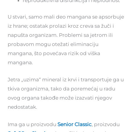
reproduktivna disfunkcija i neplodnost
U stvari, samo mali deo mangana se apsorbuje
iz hrane; ostatak prolazi kroz creva sa žuči i
napušta organizam. Problemi sa jetrom ili
probavom mogu otežati eliminaciju
mangana, što povećava rizik od viška
mangana.
Jetra „uzima“ mineral iz krvi i transportuje ga u
tkiva organizma, tako da poremećaj u radu
ovog organa takođe može izazvati njegov
nedostatak.
Ima ga u proizvodu
Senior Classic
, proizvodu