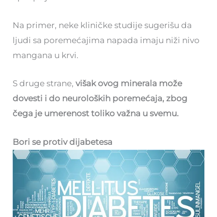
Na primer, neke kliničke studije sugerišu da
ljudi sa poremećajima napada imaju niži nivo
mangana u krvi.
S druge strane,
višak ovog minerala može
dovesti i do neuroloških poremećaja, zbog
čega je umerenost toliko važna u svemu.
Bori se protiv dijabetesa