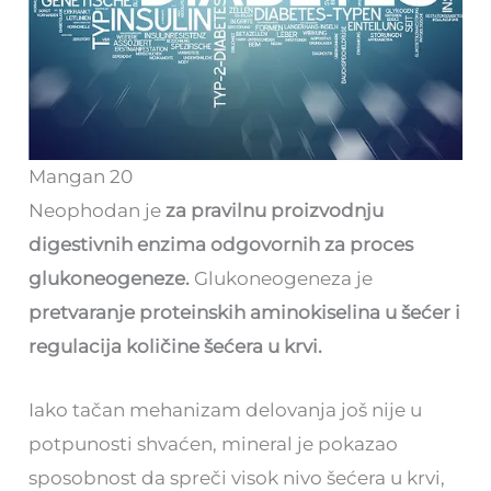
Mangan 20
Neophodan je
za pravilnu proizvodnju
digestivnih enzima odgovornih za proces
glukoneogeneze.
Glukoneogeneza je
pretvaranje proteinskih aminokiselina u šećer i
regulacija količine šećera u krvi.
Iako tačan mehanizam delovanja još nije u
potpunosti shvaćen, mineral je pokazao
sposobnost da spreči visok nivo šećera u krvi,