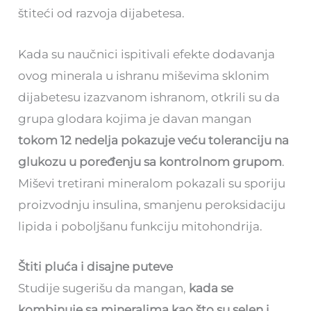
štiteći od razvoja dijabetesa.
Kada su naučnici ispitivali efekte dodavanja
ovog minerala u ishranu miševima sklonim
dijabetesu izazvanom ishranom, otkrili su da
grupa glodara kojima je davan mangan
tokom 12 nedelja pokazuje veću toleranciju na
glukozu u poređenju sa kontrolnom grupom
.
Miševi tretirani mineralom pokazali su sporiju
proizvodnju insulina, smanjenu peroksidaciju
lipida i poboljšanu funkciju mitohondrija.
Štiti pluća i disajne puteve
Studije sugerišu da mangan,
kada se
kombinuje sa mineralima kao što su selen i