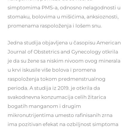
simptomima PMS-a, odnosno nelagodnosti u
stomaku, bolovima u mišićima, anksioznosti,
promenama raspoloženja i lošem snu.
Jedna studija objavljena u časopisu American
Journal of Obstetrics and Gynecology otkrila
je da su žene sa niskim nivoom ovog minerala
u krvi iskusile više bolova i promena
raspoloženja tokom predmenstrualnog
perioda. A studija iz 2019. je otkrila da
svakodnevna konzumacija celih žitarica
bogatih manganom i drugim
mikronutrijentima umesto rafinisanih zrna
ima pozitivan efekat na ozbiljnost simptoma