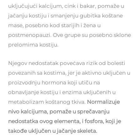
uključujući kalcijum, cink i bakar, pomaže u
jačanju kostiju i smanjenju gubitka koštane
mase, posebno kod starijih i žena u
postmenopauzi. Ove grupe su posebno sklone
prelomima kostiju.
Njegov nedostatak povećava rizik od bolesti
povezanih sa kostima, jer je aktivno uključen u
proizvodnju hormona koji utiču na
obnavljanje kostiju i enzima uključenih u
metabolizam koštanog tkiva.
Normalizuje
nivo kalcijuma, pomaže u sprečavanju
nedostatka ovog elementa, i fosfora, koji je
takođe uključen u jačanje skeleta.