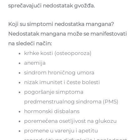
sprečavajući nedostatak gvožđa.
Koji su simptomi nedostatka mangana?
Nedostatak mangana može se manifestovati
na sledeći način:
krhke kosti (osteoporoza)
anemija
sindrom hroničnog umora
nizak imunitet i česte bolesti
pogoršanje simptoma
predmenstrualnog sindroma (PMS)
hormonski disbalans
poremećena osetljivost na glukozu
promene u varenju i apetitu