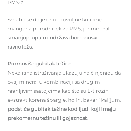
PMS-a.
Smatra se da je unos dovoljne količine
mangana prirodni lek za PMS, jer mineral
smanjuje upalu i održava hormonsku
ravnotežu.
Promoviše gubitak težine
Neka rana istraživanja ukazuju na činjenicu da
ovaj mineral u kombinaciji sa drugim
hranljivim sastojcima kao što su L-tirozin,
ekstrakt korena špargle, holin, bakar i kalijum,
podstiče gubitak težine kod ljudi koji imaju
prekomernu težinu ili gojaznost
.