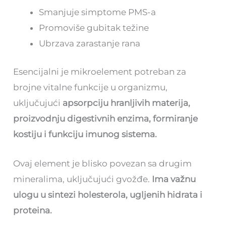
Smanjuje simptome PMS-a
Promoviše gubitak težine
Ubrzava zarastanje rana
Esencijalni je mikroelement potreban za
brojne vitalne funkcije u organizmu,
uključujući
apsorpciju hranljivih materija,
proizvodnju digestivnih enzima, formiranje
kostiju i funkciju imunog sistema.
Ovaj element je blisko povezan sa drugim
mineralima, uključujući gvožđe.
Ima važnu
ulogu u sintezi holesterola, ugljenih hidrata i
proteina.