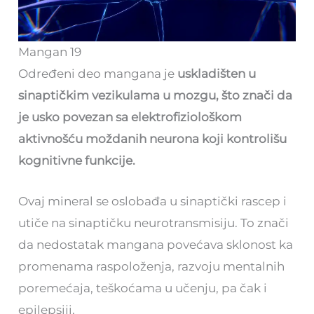
Mangan 19
Određeni deo mangana je
uskladišten u
sinaptičkim vezikulama u mozgu, što znači da
je usko povezan sa elektrofiziološkom
aktivnošću moždanih neurona koji kontrolišu
kognitivne funkcije.
Ovaj mineral se oslobađa u sinaptički rascep i
utiče na sinaptičku neurotransmisiju. To znači
da nedostatak mangana povećava sklonost ka
promenama raspoloženja, razvoju mentalnih
poremećaja, teškoćama u učenju, pa čak i
epilepsiji.