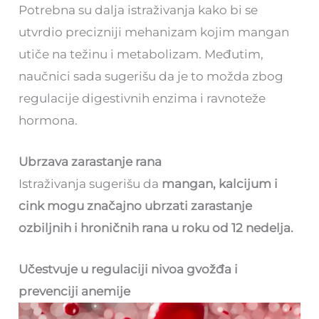
Potrebna su dalja istraživanja kako bi se
utvrdio precizniji mehanizam kojim mangan
utiče na težinu i metabolizam. Međutim,
naučnici sada sugerišu da je to možda zbog
regulacije digestivnih enzima i ravnoteže
hormona.
Ubrzava zarastanje rana
Istraživanja sugerišu da
mangan, kalcijum i
cink mogu značajno ubrzati zarastanje
ozbiljnih i hroničnih rana u roku od 12 nedelja.
Učestvuje u regulaciji nivoa gvožđa i
prevenciji anemije