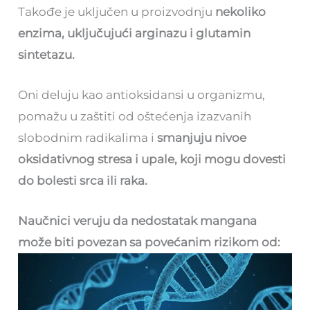
Takođe je uključen u proizvodnju
nekoliko
enzima, uključujući arginazu i glutamin
sintetazu.
Oni deluju kao antioksidansi u organizmu,
pomažu u zaštiti od oštećenja izazvanih
slobodnim radikalima i
smanjuju nivoe
oksidativnog stresa i upale, koji mogu dovesti
do bolesti srca ili raka.
Naučnici veruju da nedostatak mangana
može biti povezan sa povećanim rizikom od: