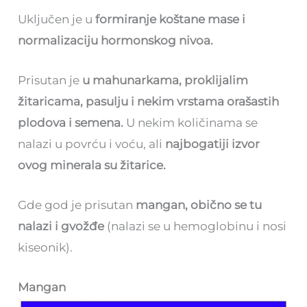
Uključen je u
formiranje koštane mase i
normalizaciju hormonskog nivoa.
Prisutan je
u mahunarkama, proklijalim
žitaricama, pasulju i nekim vrstama orašastih
plodova i semena.
U nekim količinama se
nalazi u povrću i voću, ali
najbogatiji izvor
ovog minerala su žitarice.
Gde god je prisutan
mangan, obično se tu
nalazi i gvožđe
(nalazi se u hemoglobinu i nosi
kiseonik).
Mangan