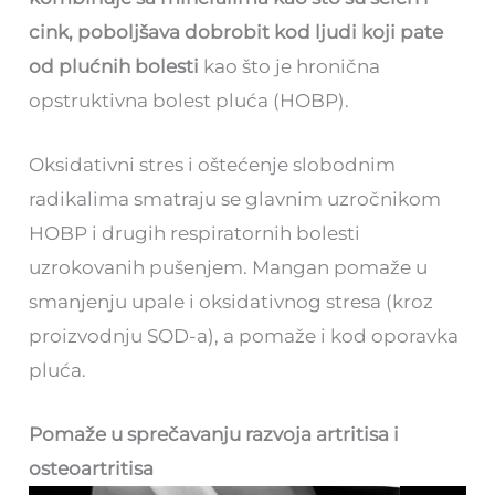
cink, poboljšava dobrobit kod ljudi koji pate
od plućnih bolesti
kao što je hronična
opstruktivna bolest pluća (HOBP).
Oksidativni stres i oštećenje slobodnim
radikalima smatraju se glavnim uzročnikom
HOBP i drugih respiratornih bolesti
uzrokovanih pušenjem. Mangan pomaže u
smanjenju upale i oksidativnog stresa (kroz
proizvodnju SOD-a), a pomaže i kod oporavka
pluća.
Pomaže u sprečavanju razvoja artritisa i
osteoartritisa