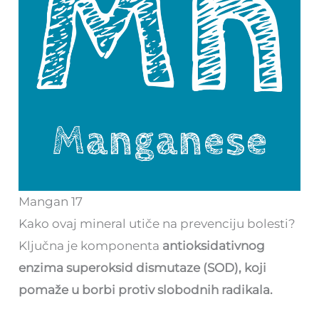
Mangan 17
Kako ovaj mineral utiče na prevenciju bolesti?
Ključna je komponenta
antioksidativnog
enzima superoksid dismutaze (SOD), koji
pomaže u borbi protiv slobodnih radikala.