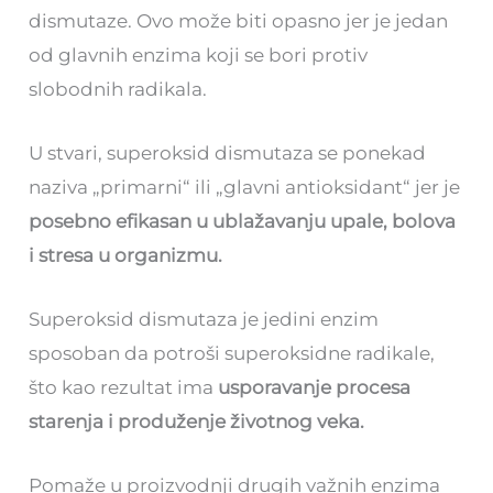
dismutaze. Ovo može biti opasno jer je jedan
od glavnih enzima koji se bori protiv
slobodnih radikala.
U stvari, superoksid dismutaza se ponekad
naziva „primarni“ ili „glavni antioksidant“ jer je
posebno efikasan u ublažavanju upale, bolova
i stresa u organizmu.
Superoksid dismutaza je jedini enzim
sposoban da potroši superoksidne radikale,
što kao rezultat ima
usporavanje procesa
starenja i produženje životnog veka.
Pomaže u proizvodnji drugih važnih enzima