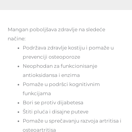
Mangan poboljšava zdravlje na sledeće
načine:
Podržava zdravlje kostiju i pomaže u
prevenciji osteoporoze
Neophodan za funkcionisanje
antioksidansa i enzima
Pomaže u podršci kognitivnim
funkcijama
Bori se protiv dijabetesa
Štiti pluća i disajne puteve
Pomaže u sprečavanju razvoja artritisa i
osteoartritisa