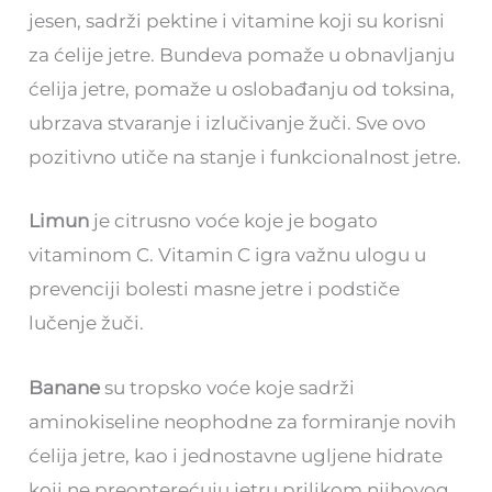
jesen, sadrži pektine i vitamine koji su korisni
za ćelije jetre. Bundeva pomaže u obnavljanju
ćelija jetre, pomaže u oslobađanju od toksina,
ubrzava stvaranje i izlučivanje žuči. Sve ovo
pozitivno utiče na stanje i funkcionalnost jetre.
Limun
je citrusno voće koje je bogato
vitaminom C. Vitamin C igra važnu ulogu u
prevenciji bolesti masne jetre i podstiče
lučenje žuči.
Banane
su tropsko voće koje sadrži
aminokiseline neophodne za formiranje novih
ćelija jetre, kao i jednostavne ugljene hidrate
koji ne preopterećuju jetru prilikom njihovog