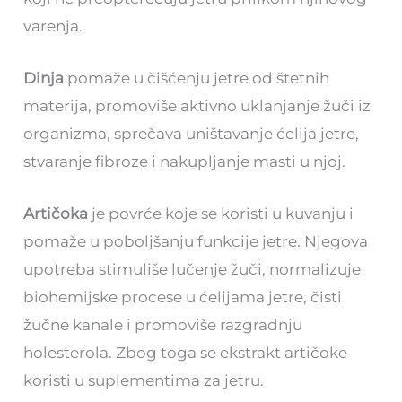
varenja.
Dinja
pomaže u čišćenju jetre od štetnih
materija, promoviše aktivno uklanjanje žuči iz
organizma, sprečava uništavanje ćelija jetre,
stvaranje fibroze i nakupljanje masti u njoj.
Artičoka
je povrće koje se koristi u kuvanju i
pomaže u poboljšanju funkcije jetre. Njegova
upotreba stimuliše lučenje žuči, normalizuje
biohemijske procese u ćelijama jetre, čisti
žučne kanale i promoviše razgradnju
holesterola. Zbog toga se ekstrakt artičoke
koristi u suplementima za jetru.