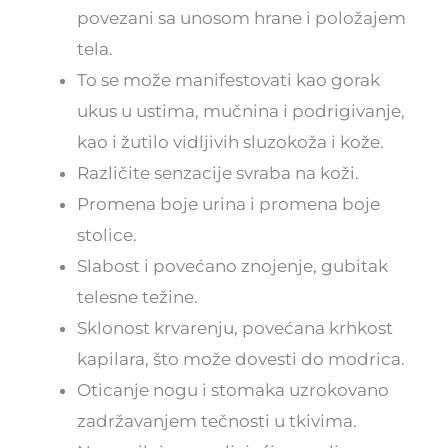
povezani sa unosom hrane i položajem
tela.
To se može manifestovati kao gorak
ukus u ustima, mučnina i podrigivanje,
kao i žutilo vidljivih sluzokoža i kože.
Različite senzacije svraba na koži.
Promena boje urina i promena boje
stolice.
Slabost i povećano znojenje, gubitak
telesne težine.
Sklonost krvarenju, povećana krhkost
kapilara, što može dovesti do modrica.
Oticanje nogu i stomaka uzrokovano
zadržavanjem tečnosti u tkivima.