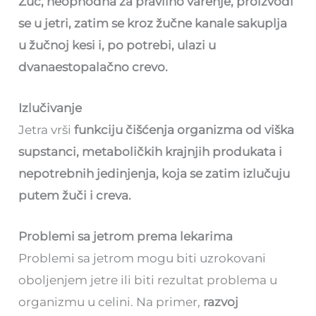
Žuč, neophodna za pravilno varenje, proizvodi
se u jetri, zatim se kroz žučne kanale sakuplja
u žučnoj kesi i, po potrebi, ulazi u
dvanaestopalačno crevo.
Izlučivanje
Jetra vrši
funkciju čišćenja organizma od viška
supstanci, metaboličkih krajnjih produkata i
nepotrebnih jedinjenja, koja se zatim izlučuju
putem žuči i creva.
Problemi sa jetrom prema lekarima
Problemi sa jetrom mogu biti uzrokovani
oboljenjem jetre ili biti rezultat problema u
organizmu u celini. Na primer,
razvoj