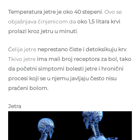
Temperatura jetre je oko 40 stepeni
. Ovo se
objašnjava činjenicom da
oko 1,5 litara krvi
prolazi kroz jetru u minuti
.
Ćelije jetre
neprestano čiste i detoksikuju krv
.
Tkivo jetre
ima mali broj receptora za bol, tako
da početni simptomi bolesti jetre i hronični
procesi koji se u njemu javljaju često nisu
praćeni bolom.
Jetra