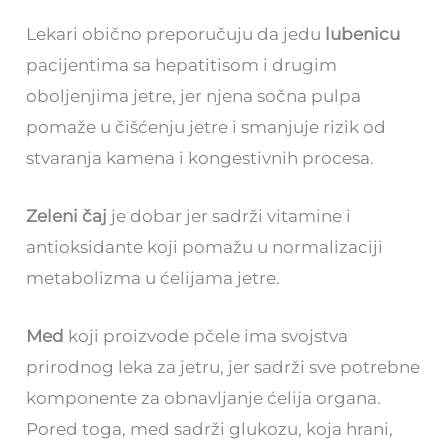
Lekari obično preporučuju da jedu
lubenicu
pacijentima sa hepatitisom i drugim
oboljenjima jetre, jer njena sočna pulpa
pomaže u čišćenju jetre i smanjuje rizik od
stvaranja kamena i kongestivnih procesa.
Zeleni čaj
je dobar jer sadrži vitamine i
antioksidante koji pomažu u normalizaciji
metabolizma u ćelijama jetre.
Med
koji proizvode pčele ima svojstva
prirodnog leka za jetru, jer sadrži sve potrebne
komponente za obnavljanje ćelija organa.
Pored toga, med sadrži glukozu, koja hrani,