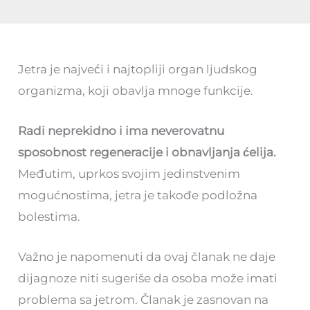
Jetra je najveći i najtopliji organ ljudskog
organizma, koji obavlja mnoge funkcije.
Radi neprekidno i ima neverovatnu
sposobnost regeneracije i obnavljanja ćelija.
Međutim, uprkos svojim jedinstvenim
mogućnostima, jetra je takođe podložna
bolestima.
Važno je napomenuti da ovaj članak ne daje
dijagnoze niti sugeriše da osoba može imati
problema sa jetrom. Članak je zasnovan na