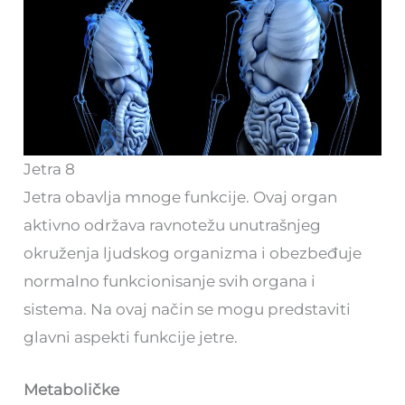
Jetra 8
Jetra obavlja mnoge funkcije. Ovaj organ
aktivno održava ravnotežu unutrašnjeg
okruženja ljudskog organizma i obezbeđuje
normalno funkcionisanje svih organa i
sistema. Na ovaj način se mogu predstaviti
glavni aspekti funkcije jetre.
Metaboličke