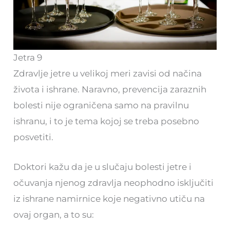
Jetra 9
Zdravlje jetre u velikoj meri zavisi od načina
života i ishrane. Naravno, prevencija zaraznih
bolesti nije ograničena samo na pravilnu
ishranu, i to je tema kojoj se treba posebno
posvetiti.
Doktori kažu da je u slučaju bolesti jetre i
očuvanja njenog zdravlja neophodno isključiti
iz ishrane namirnice koje negativno utiču na
ovaj organ, a to su: