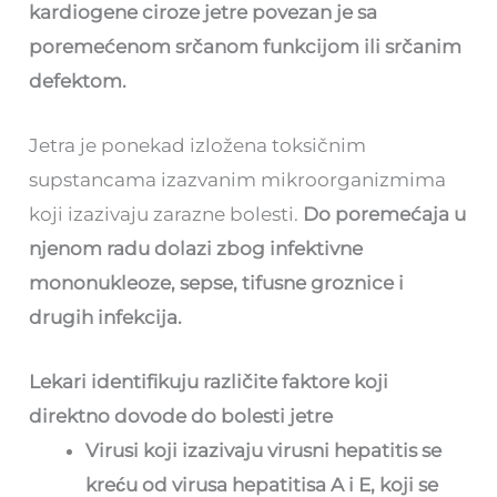
kardiogene ciroze jetre povezan je sa
poremećenom srčanom funkcijom ili srčanim
defektom.
Jetra je ponekad izložena toksičnim
supstancama izazvanim mikroorganizmima
koji izazivaju zarazne bolesti.
Do poremećaja u
njenom radu dolazi zbog infektivne
mononukleoze, sepse, tifusne groznice i
drugih infekcija.
Lekari identifikuju različite faktore koji
direktno dovode do bolesti jetre
Virusi koji izazivaju virusni hepatitis se
kreću od virusa hepatitisa A i E, koji se