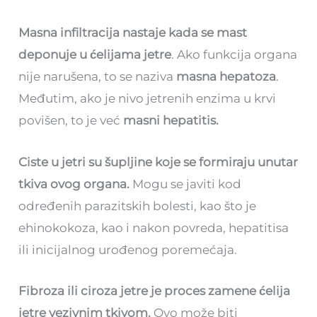
Masna infiltracija nastaje kada se mast
deponuje u ćelijama jetre
. Ako funkcija organa
nije narušena, to se naziva
masna hepatoza
.
Međutim, ako je nivo jetrenih enzima u krvi
povišen, to je već
masni hepatitis.
Ciste u jetri su šupljine koje se formiraju unutar
tkiva ovog organa.
Mogu se javiti kod
određenih parazitskih bolesti, kao što je
ehinokokoza, kao i nakon povreda, hepatitisa
ili inicijalnog urođenog poremećaja.
Fibroza ili ciroza jetre je proces zamene ćelija
jetre vezivnim tkivom.
Ovo može biti