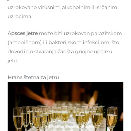
uzrokovano virusnim, alkoholnim ili srčanim
uzrocima.
Apsces jetre
može biti uzrokovan parazitskom
(amebičnom) ili bakterijskom infekcijom, što
dovodi do stvaranja žarišta gnojne upale u
jetri.
Hrana štetna za jetru