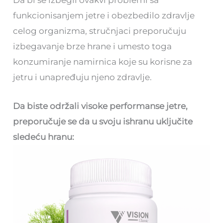
Da bi se izbegli ovakvi problemi sa
funkcionisanjem jetre i obezbedilo zdravlje
celog organizma, stručnjaci preporučuju
izbegavanje brze hrane i umesto toga
konzumiranje namirnica koje su korisne za
jetru i unapređuju njeno zdravlje.
Da biste održali visoke performanse jetre,
preporučuje se da u svoju ishranu uključite
sledeću hranu: