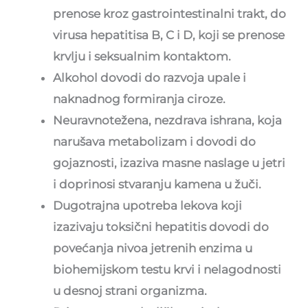
prenose kroz gastrointestinalni trakt, do
virusa hepatitisa B, C i D, koji se prenose
krvlju i seksualnim kontaktom.
Alkohol dovodi do razvoja upale i
naknadnog formiranja ciroze.
Neuravnotežena, nezdrava ishrana, koja
narušava metabolizam i dovodi do
gojaznosti, izaziva masne naslage u jetri
i doprinosi stvaranju kamena u žuči.
Dugotrajna upotreba lekova koji
izazivaju toksični hepatitis dovodi do
povećanja nivoa jetrenih enzima u
biohemijskom testu krvi i nelagodnosti
u desnoj strani organizma.