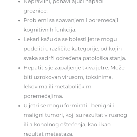
Nepravilni, ponavljajući napadi
groznice.
Problemi sa spavanjem i poremećaji
kognitivnih funkcija.
Lekari kažu da se bolesti jetre mogu
podeliti u različite kategorije, od kojih
svaka sadrži određena patološka stanja.
Hepatitis je zapaljenje tkiva jetre. Može
biti uzrokovan virusom, toksinima,
lekovima ili metaboličkim
poremećajima.
U jetri se mogu formirati i benigni i
maligni tumori, koji su rezultat virusnog
ili alkoholnog oštećenja, kao i kao
rezultat metastaza.