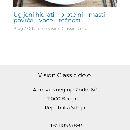
Ugljeni hidrati – proteini – masti –
povrće – voće – tečnost
Blog
/ Od strane
Vision Classic d.o.o.
Vision Classic do.o.
Adresa: Kneginje Zorke 6/1
11000 Beograd
Republika Srbija
PIB: 110537893