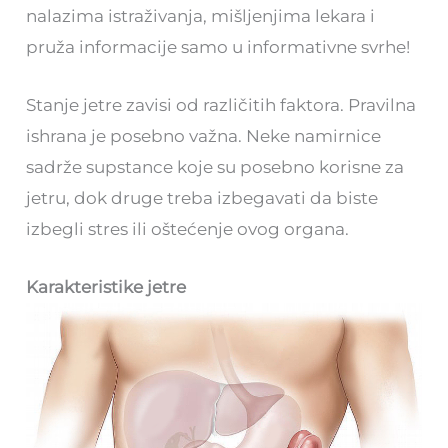
nalazima istraživanja, mišljenjima lekara i
pruža informacije samo u informativne svrhe!
Stanje jetre zavisi od različitih faktora. Pravilna
ishrana je posebno važna. Neke namirnice
sadrže supstance koje su posebno korisne za
jetru, dok druge treba izbegavati da biste
izbegli stres ili oštećenje ovog organa.
Karakteristike jetre