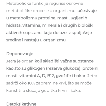
Metabolička funkcija reguliše osnovne
metaboličke procese u organizmu,
učestvuje
u metabolizmu proteina, masti, ugljenih
hidrata, vitamina, minerala i drugih biološki
aktivnih supstanci koje dolaze iz spoljašnje
sredine i nastaju u organizmu.
Deponovanje
Jetra je organ
koji skladišti važne supstance
kao što su glikogen (rezerva glukoze), proteini,
masti, vitamini A, D, B12, gvožđe i bakar.
Jetra
sadrži oko 10% zapremine krvi, što se može
koristiti u slučaju gubitka krvi ili šoka.
Detoksikativne