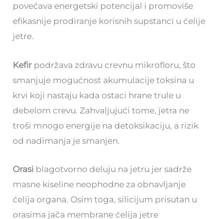
povećava energetski potencijal i promoviše
efikasnije prodiranje korisnih supstanci u ćelije
jetre.
Kefir
podržava zdravu crevnu mikrofloru, što
smanjuje mogućnost akumulacije toksina u
krvi koji nastaju kada ostaci hrane trule u
debelom crevu. Zahvaljujući tome, jetra ne
troši mnogo energije na detoksikaciju, a rizik
od nadimanja je smanjen.
Orasi
blagotvorno deluju na jetru jer sadrže
masne kiseline neophodne za obnavljanje
ćelija organa. Osim toga, silicijum prisutan u
orasima jača membrane ćelija jetre