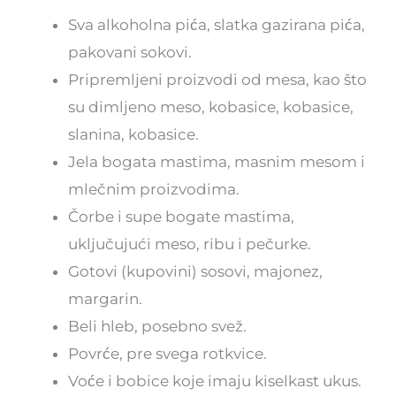
Sva alkoholna pića, slatka gazirana pića,
pakovani sokovi.
Pripremljeni proizvodi od mesa, kao što
su dimljeno meso, kobasice, kobasice,
slanina, kobasice.
Jela bogata mastima, masnim mesom i
mlečnim proizvodima.
Čorbe i supe bogate mastima,
uključujući meso, ribu i pečurke.
Gotovi (kupovini) sosovi, majonez,
margarin.
Beli hleb, posebno svež.
Povrće, pre svega rotkvice.
Voće i bobice koje imaju kiselkast ukus.