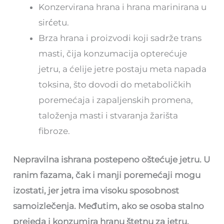
Konzervirana hrana i hrana marinirana u
sirćetu.
Brza hrana i proizvodi koji sadrže trans
masti, čija konzumacija opterećuje
jetru, a ćelije jetre postaju meta napada
toksina, što dovodi do metaboličkih
poremećaja i zapaljenskih promena,
taloženja masti i stvaranja žarišta
fibroze.
Nepravilna ishrana postepeno oštećuje jetru. U
ranim fazama, čak i manji poremećaji mogu
izostati, jer jetra ima visoku sposobnost
samoizlečenja. Međutim, ako se osoba stalno
prejeda i konzumira hranu štetnu za jetru,