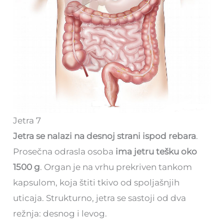
Jetra 7
Jetra se nalazi na desnoj strani ispod rebara
.
Prosečna odrasla osoba
ima jetru tešku oko
1500 g
. Organ je na vrhu prekriven tankom
kapsulom, koja štiti tkivo od spoljašnjih
uticaja. Strukturno, jetra se sastoji od dva
režnja: desnog i levog.